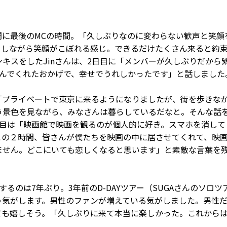
間に最後のMCの時間。「久しぶりなのに変わらない歓声と笑顔
をしながら笑顔がこぼれる感じ。できるだけたくさん来ると約
もソンキスをしたJinさんは、2日目に「メンバーが久しぶりだから
しんでくれたおかげで、幸せでうれしかったです」と話しました
「プライベートで東京に来るようになりましたが、街を歩きな
う景色を見ながら、みなさんは暮らしているだなと。そんな話
日目は「映画館で映画を観るのが個人的に好き。スマホを消して
この２時間、皆さんが僕たちを映画の中に居させてくれて、映
ません。どこにいても恋しくなると思います」と素敵な言葉を
するのは7年ぶり。3年前のD-DAYツアー（SUGAさんのソロ
う気がします。男性のファンが増えている気がしました。男性
ても嬉しそう。「久しぶりに来て本当に楽しかった。これから