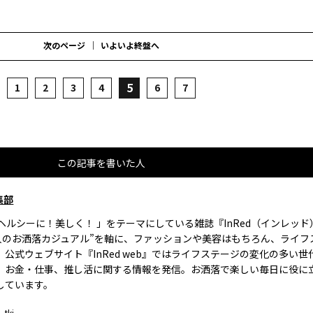
次のページ
いよいよ終盤へ
5
1
2
3
4
6
7
この記事を書いた人
集部
、ヘルシーに！美しく！ 」をテーマにしている雑誌『InRed（インレッ
大人のお洒落カジュアル”を軸に、ファッションや美容はもちろん、ライフ
。公式ウェブサイト『InRed web』ではライフステージの変化の多い世
、お金・仕事、推し活に関する情報を発信。お洒落で楽しい毎日に役に
しています。
_tkj