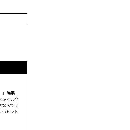
ド）』編集
スタイル全
代ならでは
立つヒント