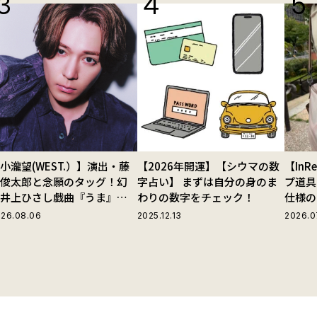
小瀧望(WEST.）】演出・藤
【2026年開運】【シウマの数
【In
田俊太郎と念願のタッグ！幻
字占い】 まずは自分の身のま
プ道具
の井上ひさし戯曲『うま』で
わりの数字をチェック！
仕様の
じる“爽快な悪人”の魅力と
ストラ
26.08.06
2025.12.13
2026.0
は
グ」が