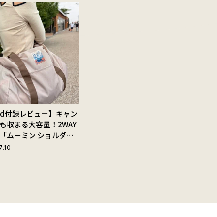
Red付録レビュー】キャン
も収まる大容量！2WAY
「ムーミン ショルダー
ップ付きボストンバッ
7.10
夏旅におすすめな理由