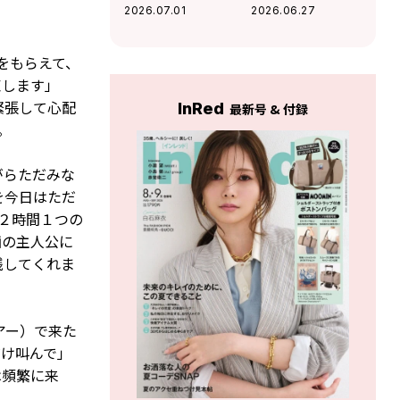
老後も、長い間ROI
明」『CLASSIC
2026.07.01
2026.06.27
と一緒にいるんだ
WAVE』に込めた強
ろうな…」お互い
固な意思と、
に今、贈りあいた
cHaRmへの熱い想
をもらえて、
い言葉とは？
いを二人が語る
束します」
緊張して心配
InRed
最新号 & 付録
。
がらただみな
を今日はただ
２時間１つの
画の主人公に
残してくれま
ツアー）で来た
だけ叫んで」
は頻繁に来