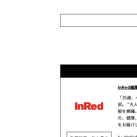
InRed編
「35歳
部。 “
般を網羅
の、健康
をお届け
X：
@InRed