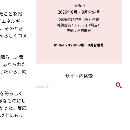
InRed
2026年8月・9月合併号
たことを報
2026年7月7日（火）発売
「エネルギー
特別定価：1,790円（税込）
で、そのとき
表紙：白石麻衣
んらしくコメ
InRed 2026年8月・9月合併号
素晴らしい舞
、忘れられた
けだから、時
サイト内検索
とを誇らしく
敵なものにし
かった。反応
日以上にもっ