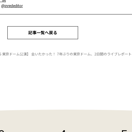
：
@inrededitor
記事一覧へ戻る
TS 東京ドーム公演】 会いたかった！ 7年ぶりの東京ドーム、2日間のライブレポー