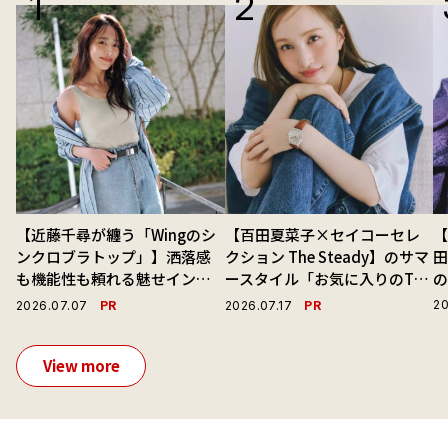
【近藤千尋が纏う「Wingのシ
【百田夏菜子×セイコーセレ
【
ンクロブラトップ」】洒落感
クション The Steady】のサマ
も機能性も頼れる魅せインナ
ースタイル「お気に入りのTシ
ーで毎日を心地よくアプデ！
ャツと最高の時計と。」
演
PR
PR
20
2026.07.07
2026.07.17
View more