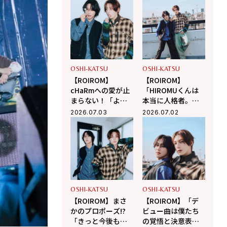
ンの熱狂をプレイ
オーディションを
バック！
勝ち抜いたH//PE
Princess。次世代
の主役たちがつい
にデビュー！
OSHI-KATSU
OSHI-KATSU
【ROIROM】
【ROIROM】
cHaRmへの愛が止
「HIROMUくんは
まらない！「より
本当に人格者。僕
心の距離が近いア
もこういう大人に
2026.07.03
2026.07.02
ーティストに」未
なりたい」お互い
来の展望＆ROIの忘
へのリスペクト、
れ物事件
パワーの源、秘密
の流行語を告白！
OSHI-KATSU
OSHI-KATSU
【ROIROM】まさ
【ROIROM】「デ
かのプロポーズ!?
ビュー曲は僕たち
「きっと今後も、
の覚悟と決意表