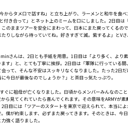
、今からタメ口で話すね」と立ち上がり、ラーメンと和牛を食べ
僕と付き合って」とネット上のミームを口にしました。2日目は
。このままツアーを安全にまわって、日本にまた戻ってくるの
べたりしながら待っていてね。好きすぎて滅。紫するよ」とVさ
iminさんは、2日とも手紙を用意。1日目は「より多く、より
ります」と、とても丁寧に挨拶。2日目は「軍隊に行っている間
て会って、そんな不安はスッキリなくなりました。たった2日だ
当に今日が最後なのでしょうか？」と茶目っ気たっぷり。
に来てすぐに祖母が亡くなりました。日頃からメンバーみんなのこ
から見てくれていたら喜んでくれます。その意味をARMYが素
。2日目には「ツアーのスタートを東京で迎えられて、本当によ
で。僕が約束します、必ずまた戻ってきます。そのときは、今
と力強く語りました。