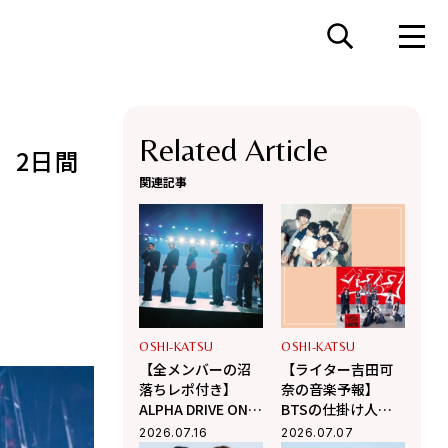
Related Article
、2日間
関連記事
OSHI-KATSU
OSHI-KATSU
【全メンバーの沼
【ライター吉田可
落ちレポ付き】
奈の音楽予報】
ALPHA DRIVE ONE
BTSの仕掛け人が
の日本初ファンコ
放つVIBY、過酷な
2026.07.16
2026.07.07