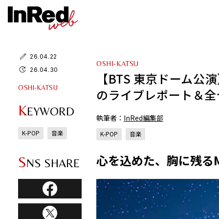
26.04.22
OSHI-KATSU
26.04.30
【BTS 東京ドーム公
OSHI-KATSU
のライブレポート＆全
K
EYWORD
執筆者：
InRed編集部
K-POP
音楽
K-POP
音楽
心を込めた、胸に残る
S
NS SHARE