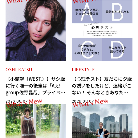
h
h
W
W
ル
OSHI-KATSU
LIFESTYLE
【小瀧望（WEST.）】サシ飯
【心理テスト】友だちに夕飯
に行く唯一の後輩は「Aぇ!
の誘いをしたけど、連絡がこ
group佐野晶哉」プライベー
ない！ そんなときあなたは
トな交友録を告白
どうする？ 「あなたの精神
w
w
e
e
N
N
s
s
’
’
t
t
2026.08.07
2026.08.07
a
a
h
h
W
W
年齢」がわかる！