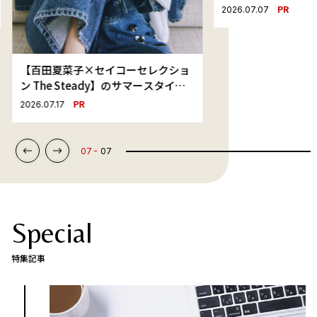
れる魅せインナー
PR
2026.07.07
アプデ！
【百田夏菜子×セイコーセレクショ
ン The Steady】のサマースタイル
「お気に入りのTシャツと最高の時
PR
2026.07.17
計と。」
07
07
Special
特集記事