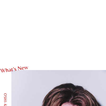
w
e
N
s
’
t
a
h
W
OSHI-KATSU