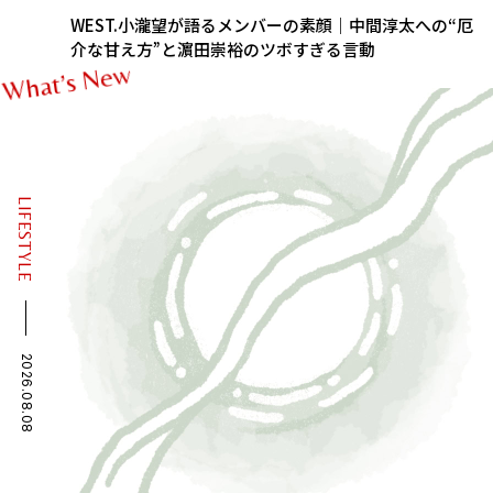
WEST.小瀧望が語るメンバーの素顔｜中間淳太への“厄
介な甘え方”と濵田崇裕のツボすぎる言動
w
e
N
s
’
t
a
h
W
LIFESTYLE
2026.08.08