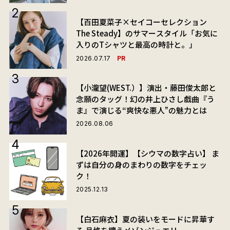
【百田夏菜子×セイコーセレクション
The Steady】のサマースタイル「お気に
入りのTシャツと最高の時計と。」
PR
2026.07.17
【小瀧望(WEST.）】演出・藤田俊太郎と
念願のタッグ！幻の井上ひさし戯曲『う
ま』で演じる“爽快な悪人”の魅力とは
2026.08.06
【2026年開運】【シウマの数字占い】 ま
ずは自分の身のまわりの数字をチェッ
ク！
2025.12.13
【白石麻衣】夏の装いをモードに昇華す