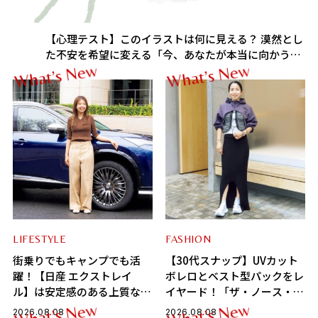
【心理テスト】このイラストは何に見える？ 漠然とし
た不安を希望に変える「今、あなたが本当に向かうべ
w
w
e
e
き道」がわかる！
N
N
s
s
’
’
t
t
a
a
h
h
W
W
LIFESTYLE
FASHION
街乗りでもキャンプでも活
【30代スナップ】UVカット
躍！【日産 エクストレイ
ボレロとベスト型パックをレ
ル】は安定感のある上質な
イヤード！「ザ・ノース・フ
SUV
ェイス」で作る大人カジュア
w
w
e
e
N
N
s
s
’
’
t
t
2026.08.08
2026.08.08
a
a