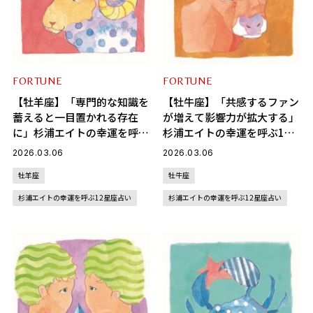
FORTUNE
FORTUNE
【牡羊座】「専門的な知識を
【牡牛座】「共感するファン
蓄えると一目置かれる存在
が増えて影響力が拡大する」
に」杉浦エイトの幸運を呼ぶ
杉浦エイトの幸運を呼ぶ12
12星座占い（3/6～4/6）
星座占い（3/6～4/6）
2026.03.06
2026.03.06
牡羊座
牡牛座
杉浦エイトの幸運を呼ぶ12星座占い
杉浦エイトの幸運を呼ぶ12星座占い