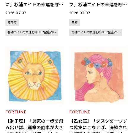
に」杉浦エイトの幸運を呼ぶ
プ」杉浦エイトの幸運を呼ぶ
12星座占い（7/7～8/6）
12星座占い（7/7～8/6）
2026.07.07
2026.07.07
双子座
蟹座
杉浦エイトの幸運を呼ぶ12星座占い
杉浦エイトの幸運を呼ぶ12星座占い
FORTUNE
FORTUNE
【獅子座】「勇気の一歩を踏
【乙女座】「タスクを一つず
み出せば、運命の歯車が大き
つ確実にこなせば、洗練され