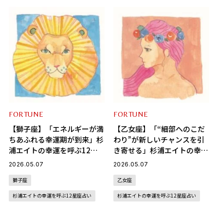
FORTUNE
FORTUNE
【獅子座】「エネルギーが満
【乙女座】「“細部へのこだ
ちあふれる幸運期が到来」杉
わり”が新しいチャンスを引
浦エイトの幸運を呼ぶ12星
き寄せる」杉浦エイトの幸運
座占い（5/7～6/4）
を呼ぶ12星座占い（5/7～
2026.05.07
2026.05.07
6/4）
獅子座
乙女座
杉浦エイトの幸運を呼ぶ12星座占い
杉浦エイトの幸運を呼ぶ12星座占い