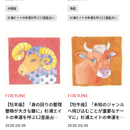
～8/6）
8/6）
水瓶座
魚座
杉浦エイトの幸運を呼ぶ12星座占い
杉浦エイトの幸運を呼ぶ12星座占い
FORTUNE
FORTUNE
【牡羊座】「身の回りの整理
【牡牛座】「未知のジャンル
整頓が大きな鍵に」杉浦エイ
へ飛び込むことが重要なテー
トの幸運を呼ぶ12星座占い
マに」杉浦エイトの幸運を呼
（6/5～7/6）
ぶ12星座占い（6/5～7/6）
2026.06.05
2026.06.05