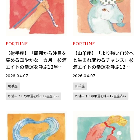
FORTUNE
FORTUNE
【射手座】「周囲から注目を
【山羊座】「より強い自分へ
集める華やかな一カ月」杉浦
と生まれ変わるチャンス」杉
エイトの幸運を呼ぶ12星座
浦エイトの幸運を呼ぶ12星
占い（4/7～5/6）
座占い（4/7～5/6）
2026.04.07
2026.04.07
射手座
山羊座
杉浦エイトの幸運を呼ぶ12星座占い
杉浦エイトの幸運を呼ぶ12星座占い