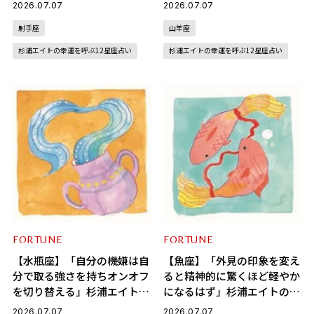
ス」杉浦エイトの幸運を呼ぶ
幸運を呼ぶ12星座占い（7/7
2026.07.07
2026.07.07
12星座占い（7/7～8/6）
～8/6）
射手座
山羊座
杉浦エイトの幸運を呼ぶ12星座占い
杉浦エイトの幸運を呼ぶ12星座占い
FORTUNE
FORTUNE
【水瓶座】「自分の機嫌は自
【魚座】「外見の印象を変え
分で取る強さを持ちオンオフ
ると精神的に驚くほど軽やか
を切り替える」杉浦エイトの
になるはず」杉浦エイトの幸
幸運を呼ぶ12星座占い（7/7
運を呼ぶ12星座占い（7/7～
2026.07.07
2026.07.07