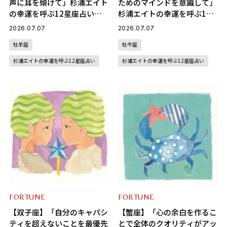
声に耳を傾けて」杉浦エイト
ためのマインドを意識して」
の幸運を呼ぶ12星座占い
杉浦エイトの幸運を呼ぶ12
（7/7～8/6）
星座占い（7/7～8/6）
2026.07.07
2026.07.07
牡羊座
牡牛座
杉浦エイトの幸運を呼ぶ12星座占い
杉浦エイトの幸運を呼ぶ12星座占い
FORTUNE
FORTUNE
【双子座】「自分のキャパシ
【蟹座】「心の余白を作るこ
ティを超えないことを最優先
とで全体のクオリティがアッ