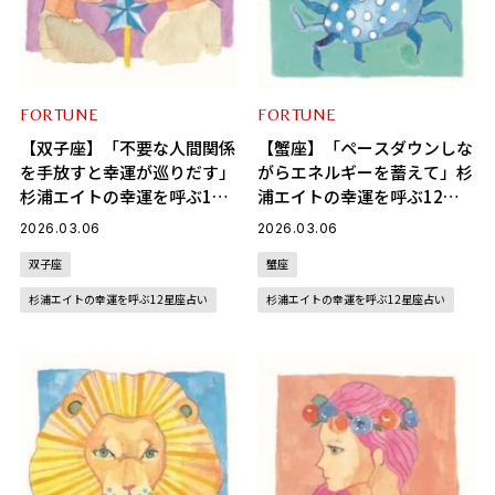
FORTUNE
FORTUNE
【双子座】「不要な人間関係
【蟹座】「ペースダウンしな
を手放すと幸運が巡りだす」
がらエネルギーを蓄えて」杉
杉浦エイトの幸運を呼ぶ12
浦エイトの幸運を呼ぶ12星
星座占い（3/6～4/6）
座占い（3/6～4/6）
2026.03.06
2026.03.06
双子座
蟹座
杉浦エイトの幸運を呼ぶ12星座占い
杉浦エイトの幸運を呼ぶ12星座占い