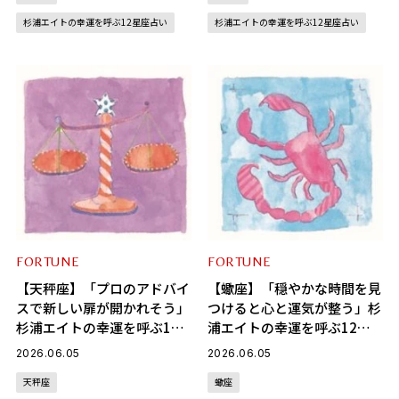
杉浦エイトの幸運を呼ぶ12星座占い
杉浦エイトの幸運を呼ぶ12星座占い
FORTUNE
FORTUNE
【天秤座】「プロのアドバイ
【蠍座】「穏やかな時間を見
スで新しい扉が開かれそう」
つけると心と運気が整う」杉
杉浦エイトの幸運を呼ぶ12
浦エイトの幸運を呼ぶ12星
星座占い（6/5～7/6）
座占い（6/5～7/6）
2026.06.05
2026.06.05
天秤座
蠍座