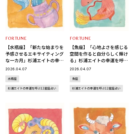
FORTUNE
FORTUNE
【水瓶座】「新たな始まりを
【魚座】「心地よさを感じる
予感させるエキサイティング
空間を作ると自分らしく輝け
な一カ月」杉浦エイトの幸運
る」杉浦エイトの幸運を呼ぶ
を呼ぶ12星座占い（4/7～
12星座占い（4/7～5/6）
2026.04.07
2026.04.07
5/6）
水瓶座
魚座
杉浦エイトの幸運を呼ぶ12星座占い
杉浦エイトの幸運を呼ぶ12星座占い