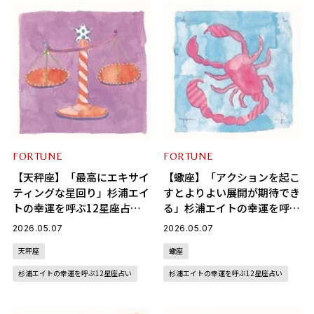
FORTUNE
FORTUNE
【天秤座】「最高にエキサイ
【蠍座】「アクションを起こ
ティングな星回り」杉浦エイ
すとよりよい展開が期待でき
トの幸運を呼ぶ12星座占い
る」杉浦エイトの幸運を呼ぶ
（5/7～6/4）
12星座占い（5/7～6/4）
2026.05.07
2026.05.07
天秤座
蠍座
杉浦エイトの幸運を呼ぶ12星座占い
杉浦エイトの幸運を呼ぶ12星座占い