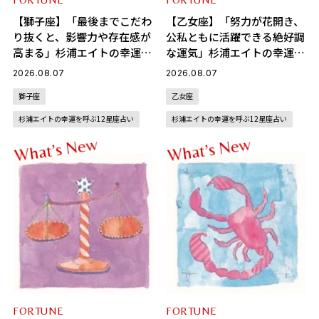
【獅子座】「最後までこだわ
【乙女座】「努力が花開き、
り抜くと、影響力や存在感が
公私ともに活躍できる絶好調
高まる」杉浦エイトの幸運を
な運気」杉浦エイトの幸運を
呼ぶ12星座占い（8/7～
呼ぶ12星座占い（8/7～
2026.08.07
2026.08.07
9/6）
9/6）
獅子座
乙女座
杉浦エイトの幸運を呼ぶ12星座占い
杉浦エイトの幸運を呼ぶ12星座占い
w
w
e
e
N
N
s
s
’
’
t
t
a
a
h
h
W
W
FORTUNE
FORTUNE