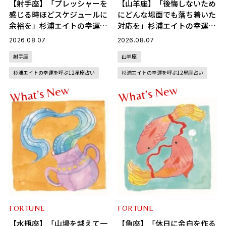
【射手座】「プレッシャーを
【山羊座】「後悔しないため
感じる時ほどスケジュールに
にどんな場面でも落ち着いた
余裕を」杉浦エイトの幸運を
対応を」杉浦エイトの幸運を
呼ぶ12星座占い（8/7～
呼ぶ12星座占い（8/7～
2026.08.07
2026.08.07
9/6）
9/6）
射手座
山羊座
杉浦エイトの幸運を呼ぶ12星座占い
杉浦エイトの幸運を呼ぶ12星座占い
w
w
e
e
N
N
s
s
’
’
t
t
a
a
h
h
W
W
FORTUNE
FORTUNE
【水瓶座】「山場を越えて一
【魚座】「休日に余白を作る