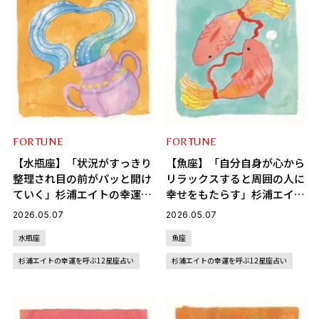
FORTUNE
FORTUNE
【水瓶座】「状況がすっきり
【魚座】「自分自身が心から
整理され目の前がパッと開け
リラックスすると周囲の人に
ていく」杉浦エイトの幸運を
幸せをもたらす」杉浦エイト
呼ぶ12星座占い（5/7～
の幸運を呼ぶ12星座占い
2026.05.07
2026.05.07
6/4）
（5/7～6/4）
水瓶座
魚座
杉浦エイトの幸運を呼ぶ12星座占い
杉浦エイトの幸運を呼ぶ12星座占い