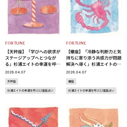
FORTUNE
FORTUNE
【天秤座】「学びへの欲求が
【蠍座】「冷静な判断力と気
ステージアップへとつなが
持ちに寄り添う共感力が問題
る」杉浦エイトの幸運を呼ぶ
解決へ導く」杉浦エイトの幸
12星座占い（4/7～5/6）
運を呼ぶ12星座占い（4/7～
2026.04.07
2026.04.07
5/6）
天秤座
蠍座
杉浦エイトの幸運を呼ぶ12星座占い
杉浦エイトの幸運を呼ぶ12星座占い