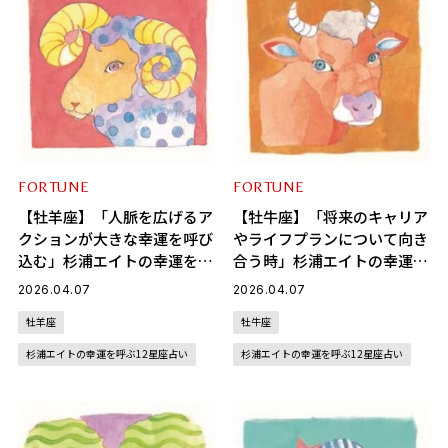
FORTUNE
FORTUNE
【牡羊座】「人脈を広げるア
【牡牛座】「将来のキャリア
クションが大きな幸運を呼び
やライフプランについて向き
込む」杉浦エイトの幸運を呼
合う時」杉浦エイトの幸運を
ぶ12星座占い（4/7～5/6）
呼ぶ12星座占い（4/7～
2026.04.07
2026.04.07
5/6）
牡羊座
牡牛座
杉浦エイトの幸運を呼ぶ12星座占い
杉浦エイトの幸運を呼ぶ12星座占い