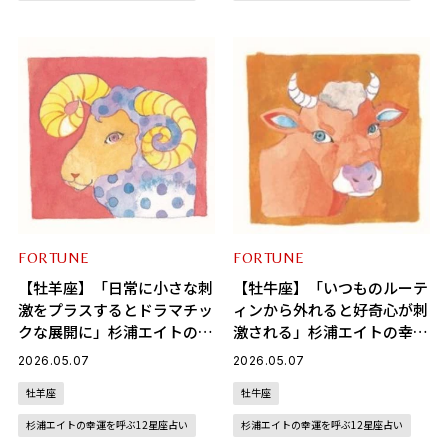
FORTUNE
FORTUNE
【牡羊座】「日常に小さな刺
【牡牛座】「いつものルーテ
激をプラスするとドラマチッ
ィンから外れると好奇心が刺
クな展開に」杉浦エイトの幸
激される」杉浦エイトの幸運
運を呼ぶ12星座占い（5/7～
を呼ぶ12星座占い（5/7～
2026.05.07
2026.05.07
6/4）
6/4）
牡羊座
牡牛座
杉浦エイトの幸運を呼ぶ12星座占い
杉浦エイトの幸運を呼ぶ12星座占い