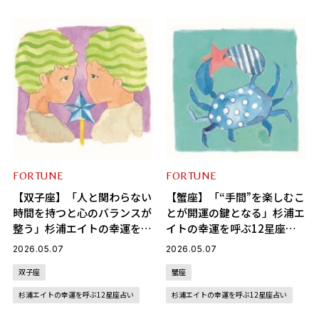
FORTUNE
FORTUNE
【双子座】「人と関わらない
【蟹座】「“手間”を楽しむこ
時間を持つと心のバランスが
とが開運の鍵となる」杉浦エ
整う」杉浦エイトの幸運を呼
イトの幸運を呼ぶ12星座占
ぶ12星座占い（5/7～6/4）
い（5/7～6/4）
2026.05.07
2026.05.07
双子座
蟹座
杉浦エイトの幸運を呼ぶ12星座占い
杉浦エイトの幸運を呼ぶ12星座占い