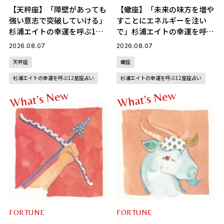
【天秤座】「障壁があっても
【蠍座】「未来の味方を増や
強い意志で突破していける」
すことにエネルギーを注い
杉浦エイトの幸運を呼ぶ12
で」杉浦エイトの幸運を呼ぶ
星座占い（8/7～9/6）
12星座占い（8/7～9/6）
2026.08.07
2026.08.07
天秤座
蠍座
杉浦エイトの幸運を呼ぶ12星座占い
杉浦エイトの幸運を呼ぶ12星座占い
w
w
e
e
N
N
s
s
’
’
t
t
a
a
h
h
W
W
FORTUNE
FORTUNE