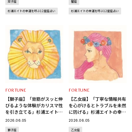
双子座
蟹座
杉浦エイトの幸運を呼ぶ12星座占い
杉浦エイトの幸運を呼ぶ12星座占い
FORTUNE
FORTUNE
【獅子座】「背筋がスッと伸
【乙女座】「丁寧な情報共有
びるような体験がカリスマ性
を心がけるとトラブルを未然
を引き立てる」杉浦エイトの
に防げる」杉浦エイトの幸運
幸運を呼ぶ12星座占い（6/5
を呼ぶ12星座占い（6/5～
2026.06.05
2026.06.05
～7/6）
7/6）
獅子座
乙女座