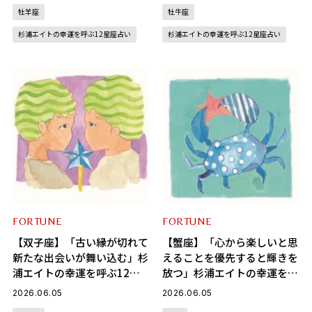
牡羊座
牡牛座
杉浦エイトの幸運を呼ぶ12星座占い
杉浦エイトの幸運を呼ぶ12星座占い
FORTUNE
FORTUNE
【双子座】「古い縁が切れて
【蟹座】「心から楽しいと思
新たな出会いが舞い込む」杉
えることを優先すると輝きを
浦エイトの幸運を呼ぶ12星
放つ」杉浦エイトの幸運を呼
座占い（6/5～7/6）
ぶ12星座占い（6/5～7/6）
2026.06.05
2026.06.05