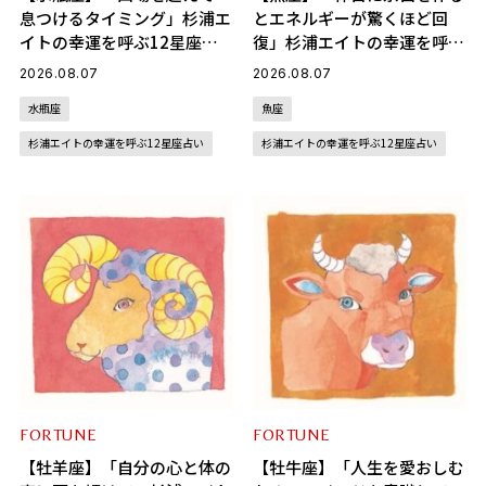
息つけるタイミング」杉浦エ
とエネルギーが驚くほど回
イトの幸運を呼ぶ12星座占
復」杉浦エイトの幸運を呼ぶ
い（8/7～9/6）
12星座占い（8/7～9/6）
2026.08.07
2026.08.07
水瓶座
魚座
杉浦エイトの幸運を呼ぶ12星座占い
杉浦エイトの幸運を呼ぶ12星座占い
FORTUNE
FORTUNE
【牡羊座】「自分の心と体の
【牡牛座】「人生を愛おしむ