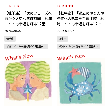
FORTUNE
FORTUNE
【牡羊座】「次のフェーズへ
【牡牛座】「過去のやり方や
向かう大切な準備期間」杉浦
評価への執着を手放す時」杉
エイトの幸運を呼ぶ12星座
浦エイトの幸運を呼ぶ12星
占い（8/7～9/6）
座占い（8/7～9/6）
2026.08.07
2026.08.07
牡羊座
牡牛座
杉浦エイトの幸運を呼ぶ12星座占い
杉浦エイトの幸運を呼ぶ12星座占い
w
w
e
e
N
N
s
s
’
’
t
t
a
a
h
h
W
W