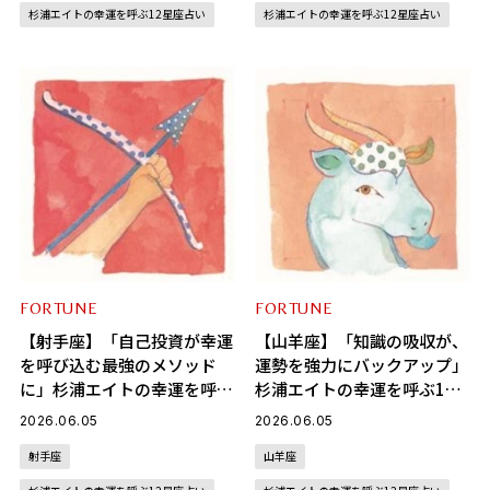
杉浦エイトの幸運を呼ぶ12星座占い
杉浦エイトの幸運を呼ぶ12星座占い
FORTUNE
FORTUNE
【射手座】「自己投資が幸運
【山羊座】「知識の吸収が、
を呼び込む最強のメソッド
運勢を強力にバックアップ」
に」杉浦エイトの幸運を呼ぶ
杉浦エイトの幸運を呼ぶ12
12星座占い（6/5～7/6）
星座占い（6/5～7/6）
2026.06.05
2026.06.05
射手座
山羊座