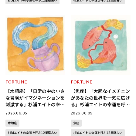
杉浦エイトの幸運を呼ぶ12星座占い
杉浦エイトの幸運を呼ぶ12星座占い
FORTUNE
FORTUNE
【水瓶座】「日常の中の小さ
【魚座】「大胆なイメチェン
な冒険がイマジネーションを
があなたの世界を一気に広げ
刺激する」杉浦エイトの幸運
る」杉浦エイトの幸運を呼ぶ
を呼ぶ12星座占い（6/5～
12星座占い（6/5～7/6）
2026.06.05
2026.06.05
7/6）
水瓶座
魚座
杉浦エイトの幸運を呼ぶ12星座占い
杉浦エイトの幸運を呼ぶ12星座占い