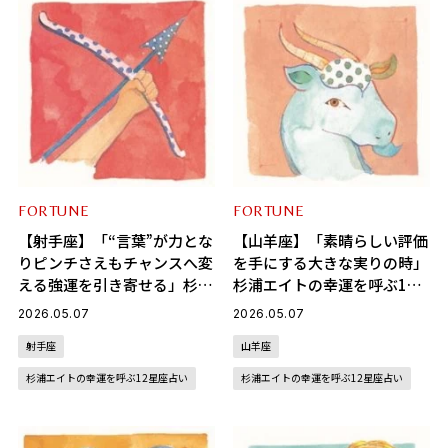
FORTUNE
FORTUNE
【射手座】「“言葉”が力とな
【山羊座】「素晴らしい評価
りピンチさえもチャンスへ変
を手にする大きな実りの時」
える強運を引き寄せる」杉浦
杉浦エイトの幸運を呼ぶ12
エイトの幸運を呼ぶ12星座
星座占い（5/7～6/4）
2026.05.07
2026.05.07
占い（5/7～6/4）
射手座
山羊座
杉浦エイトの幸運を呼ぶ12星座占い
杉浦エイトの幸運を呼ぶ12星座占い