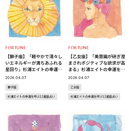
FORTUNE
FORTUNE
【獅子座】「軽やかで清々し
【乙女座】「美意識が研ぎ澄
いエネルギーが満ちあふれる
まされポジティブな欲求が高
星回り」杉浦エイトの幸運を
まる」杉浦エイトの幸運を呼
呼ぶ12星座占い（4/7～
ぶ12星座占い（4/7～5/6）
2026.04.07
2026.04.07
5/6）
獅子座
乙女座
杉浦エイトの幸運を呼ぶ12星座占い
杉浦エイトの幸運を呼ぶ12星座占い