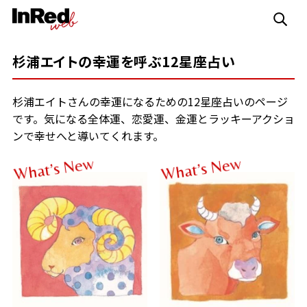
杉浦エイトの幸運を呼ぶ12星座占い
杉浦エイトさんの幸運になるための12星座占いのページ
です。気になる全体運、恋愛運、金運とラッキーアクショ
ンで幸せへと導いてくれます。
w
w
e
e
N
N
s
s
’
’
t
t
a
a
h
h
W
W