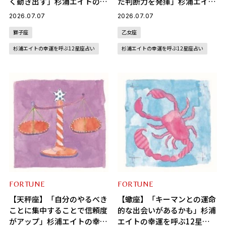
く動き出す」杉浦エイトの幸
た判断力を発揮」杉浦エイト
運を呼ぶ12星座占い（7/7～
の幸運を呼ぶ12星座占い
2026.07.07
2026.07.07
8/6）
（7/7～8/6）
獅子座
乙女座
杉浦エイトの幸運を呼ぶ12星座占い
杉浦エイトの幸運を呼ぶ12星座占い
FORTUNE
FORTUNE
【天秤座】「自分のやるべき
【蠍座】「キーマンとの運命
ことに集中することで信頼度
的な出会いがあるかも」杉浦
がアップ」杉浦エイトの幸運
エイトの幸運を呼ぶ12星座