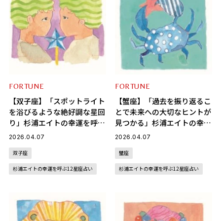
FORTUNE
FORTUNE
【双子座】「スポットライト
【蟹座】「過去を振り返るこ
を浴びるような絶好調な星回
とで未来への大切なヒントが
り」杉浦エイトの幸運を呼ぶ
見つかる」杉浦エイトの幸運
12星座占い（4/7～5/6）
を呼ぶ12星座占い（4/7～
2026.04.07
2026.04.07
5/6）
双子座
蟹座
杉浦エイトの幸運を呼ぶ12星座占い
杉浦エイトの幸運を呼ぶ12星座占い