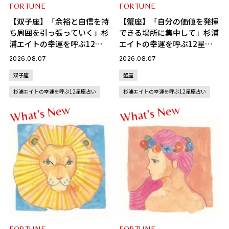
FORTUNE
FORTUNE
【双子座】「余裕と自信を持
【蟹座】「自分の価値を発揮
ち周囲を引っ張っていく」杉
できる場所に集中して」杉浦
浦エイトの幸運を呼ぶ12星
エイトの幸運を呼ぶ12星座
座占い（8/7～9/6）
占い（7/7～8/6）
2026.08.07
2026.08.07
双子座
蟹座
杉浦エイトの幸運を呼ぶ12星座占い
杉浦エイトの幸運を呼ぶ12星座占い
w
w
e
e
N
N
s
s
’
’
t
t
a
a
h
h
W
W
FORTUNE
FORTUNE