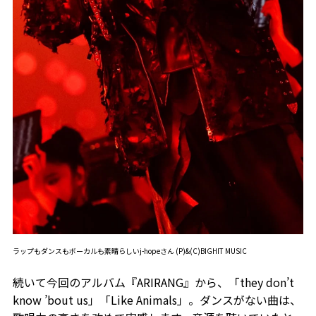
ラップもダンスもボーカルも素晴らしいj-hopeさん (P)&(C)BIGHIT MUSIC
続いて今回のアルバム『ARIRANG』から、「they don’t
know ’bout us」「Like Animals」。ダンスがない曲は、