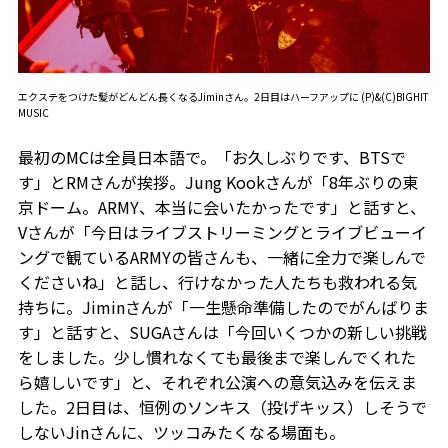
エクステをつけた髪がどんどん長くなるJiminさん。2日目はハーフアップに (P)&(C)BIGHIT
MUSIC
最初のMCは全員日本語で。「お久しぶりです、BTSで
す」とRMさんが挨拶。Jung Kookさんが「8年ぶりの東
京ドーム。ARMY、本当に会いたかったです」と話すと、
Vさんが「今日はライブストリーミングとライブビューイ
ングで観ているARMYの皆さんも、一緒に全力で楽しんで
くださいね」と話し、行けなかった人たちも救われる気
持ちに。Jiminさんが「一生懸命準備したのでがんばりま
す」と話すと、SUGAさんは「今回いくつかの新しい挑戦
をしました。少し慣れなくても最後まで楽しんでくれた
ら嬉しいです」と、それぞれ公演への意気込みを伝えま
した。2日目は、恒例のソンキス（投げキッス）しそうで
しないJinさんに、ツッコみたくなる場面も。