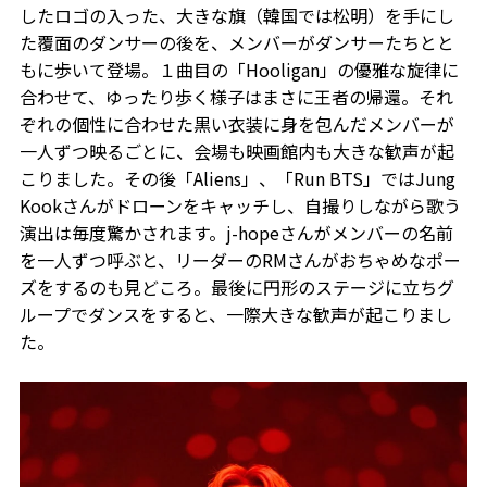
したロゴの入った、大きな旗（韓国では松明）を手にし
た覆面のダンサーの後を、メンバーがダンサーたちとと
もに歩いて登場。１曲目の「Hooligan」の優雅な旋律に
合わせて、ゆったり歩く様子はまさに王者の帰還。それ
ぞれの個性に合わせた黒い衣装に身を包んだメンバーが
一人ずつ映るごとに、会場も映画館内も大きな歓声が起
こりました。その後「Aliens」、「Run BTS」ではJung
Kookさんがドローンをキャッチし、自撮りしながら歌う
演出は毎度驚かされます。j-hopeさんがメンバーの名前
を一人ずつ呼ぶと、リーダーのRMさんがおちゃめなポー
ズをするのも見どころ。最後に円形のステージに立ちグ
ループでダンスをすると、一際大きな歓声が起こりまし
た。