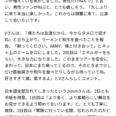
ンが増えている気がしました。男性だけ叫んで」と言
い、男性ファンが叫ぶと、とても嬉しそう。「久しぶり
に来て本当に楽しかった。これからは頻繁に来て、公演
して会いたいです」
Vさんは、「僕たちは友達だから、今からタメ口で話す
ね」と立ち上がり、ラーメンと和牛を食べたことを報
告。「断ってください。ARMY、僕と付き合って」とネッ
ト上のミームを口にしました。2日目は「エネルギーをも
らい、大きな力になりました。このままツアーを安全に
まわって、日本にまた戻ってくるので、そのときまで少し
だけ鉄板焼きや和牛を食べたりしながら待っていてね。
好きすぎて滅。紫するよ」とVさんらしくコメント。
日本語全部忘れてしまったというJiminさんは、2日とも
手紙を用意。1日目は「より多く、より素晴らしい舞台を
お見せできるよう努めてまいります」と、とても丁寧に
挨拶。2日目は「軍隊に行っている間、忘れられたのかと