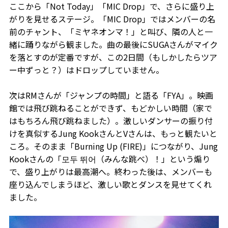
ここから「Not Today」「MIC Drop」で、さらに盛り上
がりを見せるステージ。「MIC Drop」ではメンバーの名
前のチャント、「ミヤネオンマ！」と叫び、隣の人と一
緒に踊りながら観ました。曲の最後にSUGAさんがマイク
を落とすのが定番ですが、この2日間（もしかしたらツア
ー中ずっと？）はドロップしていません。
次はRMさんが「ジャンプの時間」と語る「FYA」。映画
館では飛び跳ねることができず、もどかしい時間（家で
はもちろん飛び跳ねました）。激しいダンサーの振り付
けを真似するJung KookさんとVさんは、もっと観たいと
ころ。そのまま「Burning Up (FIRE)」につながり、Jung
Kookさんの「모두 뛰어（みんな跳べ）！」という煽り
で、盛り上がりは最高潮へ。終わった後は、メンバーも
座り込んでしまうほど、激しい歌とダンスを見せてくれ
ました。