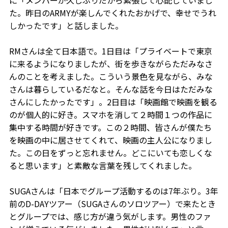
に「メンバーが久しぶりだから緊張して心配していまし
た。昨日のARMYが楽しんでくれたおかげで、幸せでうれ
しかったです」と話しました。
RMさんは全て日本語で。1日目は「プライベートで東京
に来るようになりましたが、街を歩きながらただみなさ
んのことを考えました。こういう景色を見ながら、みな
さんは暮らしているだなと。そんな話を今日はただみな
さんにしたかったです」。2日目は「映画館で映画を観る
のが個人的に好き。スマホを消して２時間１つの作品に
集中する時間が好きです。この２時間、皆さんが僕たち
を映画の中に居させてくれて、映画の主人公になりまし
た。この日をずっと忘れません。どこにいても恋しくな
ると思います」と素敵な言葉を残してくれました。
SUGAさんは「日本でグループ活動するのは7年ぶり。3年
前のD-DAYツアー（SUGAさんのソロツアー）で来たとき
とグループでは、感じ方が違う気がします。男性のファ