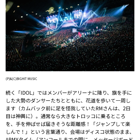
(P)&(C)BIGHIT MUSIC
続く「IDOL」ではメンバーがアリーナに降り、旗を手に
した大勢のダンサーたちとともに、花道を歩いて一周し
ます（カムバック前に足を怪我していたRMさんは、2日
目は神輿に）。通常なら大きなトロッコに乗るところ
を、手を伸ばせば届きそうな距離感！「ジャンプして楽
しんで！」という言葉通り、会場はディスコ状態のまま、
ARMYタイム（アンコールまでの間に、メッセージボード