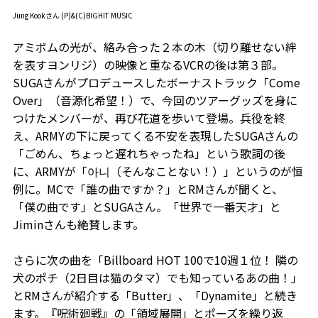
Jung Kookさん (P)&(C)BIGHIT MUSIC
アミボムの光が、絡み合った２本の木（切り離せない絆
を表すヨンリジ）の映像と重なるVCRの後は第３部。
SUGAさんがプロデュースしたボーナストラック「Come
Over」（音源化希望！）で、今回のツアーグッズを身に
つけたメンバーが、再び花道を歩いて登場。兵役を終
え、ARMYの下に戻ってくる不安を表現したSUGAさんの
「ごめん、ちょっと遅れちゃったね」という歌詞の後
に、ARMYが「아니（そんなことない！）」というのが恒
例に。MCで「誰の曲ですか？」とRMさんが聞くと、
「僕の曲です」とSUGAさん。「世界で一番天才」と
Jiminさんも絶賛します。
さらに次の曲を「Billboard HOT 100で10週１位！ 隣の
犬のポチ（2日目は猫のタマ）でも知っているあの曲！」
とRMさんが紹介する「Butter」、「Dynamite」と続き
ます。『呪術廻戦』の「領域展開」とポーズを繰り返