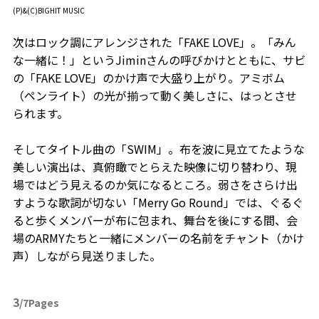
(P)&(C)BIGHIT MUSIC
次はロック調にアレンジされた「FAKE LOVE」。「みん
な一緒に！」というJiminさんの呼びかけとともに、サビ
の「FAKE LOVE」のかけ声で大盛り上がり。アミボム
（ペンライト）の光が揃って動く美しさに、はっとさせ
られます。
そしてタイトル曲の「SWIM」。布を波に見立てたような
美しい演出は、真俯瞰でとらえた映像に切り替わり、現
場ではどう見えるのか気になるところ。弱さをさらけ出
すような歌詞が切ない「Merry Go Round」では、ぐるぐ
ると歩くメンバーが布に包まれ、舞台を後にする間、会
場のARMYたちと一緒にメンバーの名前をチャント（かけ
声）しながら見送りました。
3
/7Pages