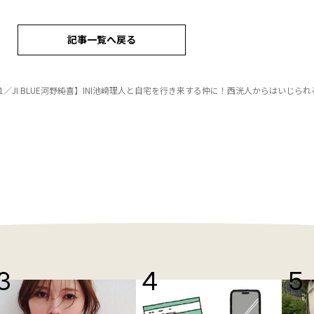
記事一覧へ戻る
1／JI BLUE河野純喜】INI池﨑理人と自宅を行き来する仲に！西洸人からはいじられる関係!?東京ドーム公演後のJ