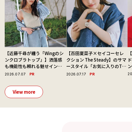
【近藤千尋が纏う「Wingのシ
【百田夏菜子×セイコーセレ
ンクロブラトップ」】洒落感
クション The Steady】のサマ
ド
も機能性も頼れる魅せインナ
ースタイル「お気に入りのTシ
ーで毎日を心地よくアプデ！
ャツと最高の時計と。」
PR
PR
20
2026.07.07
2026.07.17
View more