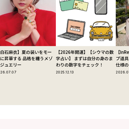
【白石麻衣】夏の装いをモー
【2026年開運】【シウマの数
【In
に昇華する 品格を纏うメゾ
字占い】 まずは自分の身のま
プ道具
ンジュエリー
わりの数字をチェック！
仕様の
ストラ
26.07.07
2025.12.13
2026.0
グ」が