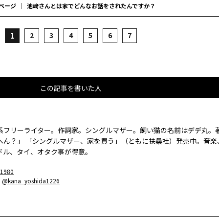
ページ
――池﨑さんとは家でどんなお話をされたんですか？
1
2
3
4
5
6
7
この記事を書いた人
系フリーライター。作詞家。シングルマザー。飼い猫の名前はデデ丸。
へん？」 「シングルマザー、家を買う」（ともに扶桑社）発売中。音楽
ドル、タイ、オタク事が得意。
1980
：
@kana_yoshida1226