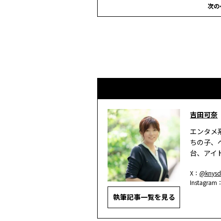
次の
吉田可奈
エンタメ
ちの子、
台、アイ
X：
@knysd
Instagram
執筆記事一覧を見る