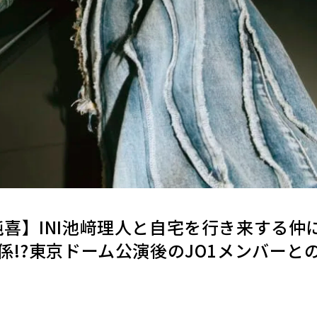
河野純喜】INI池﨑理人と自宅を行き来する
係!?東京ドーム公演後のJO1メンバーと