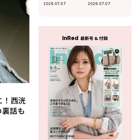
愛流と4時間ラッ
放つVIBY、過酷な
2026.07.07
2026.07.07
プ」仲良しの俳優
オーディションを
仲間とのエピソー
勝ち抜いたH//PE
ド公開！
Princess。次世代
の主役たちがつい
にデビュー！
InRed
最新号 & 付録
仲に！西洸
の裏話も