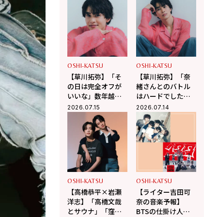
和田颯とは古着屋
ンの熱狂をプレイ
へ！華麗な交友関
バック！
係に迫る
OSHI-KATSU
OSHI-KATSU
【草川拓弥】「そ
【草川拓弥】「奈
の日は完全オフが
緒さんとのバトル
いいな」数年越し
はハードでした
に願う“超特急メン
（笑）」映画出演
2026.07.15
2026.07.14
バーとのBBQ”！最
作で初の髭姿で挑
近熱中している趣
んだ新境地
味も
OSHI-KATSU
OSHI-KATSU
【高橋恭平×岩瀬
【ライター吉田可
洋志】「高橋文哉
奈の音楽予報】
とサウナ」「窪塚
BTSの仕掛け人が