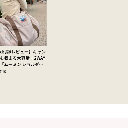
Red付録レビュー】キャン
も収まる大容量！2WAY
「ムーミン ショルダー
ップ付きボストンバッ
7.10
夏旅におすすめな理由