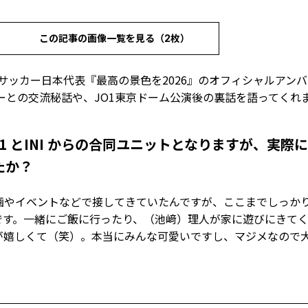
この記事の画像一覧を見る（2枚）
向けたサッカー日本代表『最高の景色を2026』のオフィシャルアン
バーとの交流秘話や、JO1東京ドーム公演後の裏話を語ってくれ
は、JO1 とINI からの合同ユニットとなりますが、実
たか？
be 企画やイベントなどで接してきていたんですが、ここまでしっか
です。一緒にご飯に行ったり、（池﨑）理人が家に遊びにきて
が嬉しくて（笑）。本当にみんな可愛いですし、マジメなので