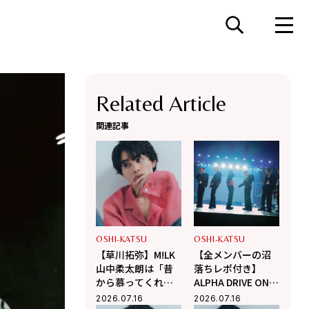
Related Article
関連記事
OSHI-KATSU
OSHI-KATSU
【草川拓弥】M!LK
【全メンバーの沼
山中柔太朗は「昔
落ちレポ付き】
から慕ってくれて
ALPHA DRIVE ONE
うれしい」Da-iCE
の日本初ファンコ
2026.07.16
2026.07.16