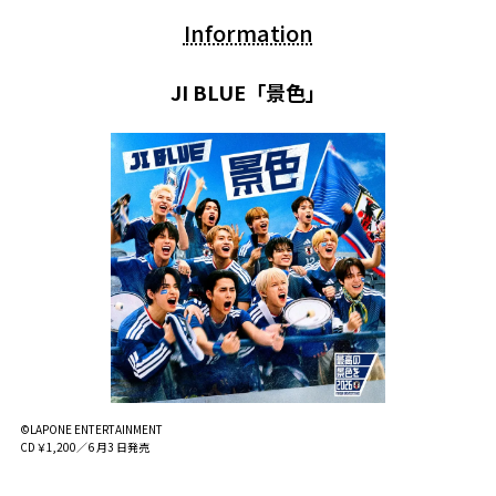
Information
JI BLUE「景色」
©LAPONE ENTERTAINMENT
CD￥1,200／6 月3 日発売