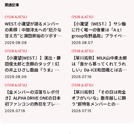
関連記事
OSHI-KATSU
OSHI-KATSU
WEST.小瀧望が語るメンバー
【小瀧望（WEST.）】サシ飯
の素顔｜中間淳太への“厄介な
に行く唯一の後輩は「Aぇ!
甘え方”と濵田崇裕のツボすぎ
group佐野晶哉」プライベー
る言動
トな交友録を告白
2026.08.08
2026.08.07
OSHI-KATSU
OSHI-KATSU
【小瀧望(WEST.）】演出・藤
【草川拓弥】M!LK山中柔太朗
田俊太郎と念願のタッグ！幻
は「昔から慕ってくれてうれ
の井上ひさし戯曲『うま』で
しい」Da-iCE和田颯とは古着
演じる“爽快な悪人”の魅力と
屋へ！華麗な交友関係に迫る
2026.08.06
2026.07.16
は
OSHI-KATSU
OSHI-KATSU
【全メンバーの沼落ちレポ付
【草川拓弥】「その日は完全
き】ALPHA DRIVE ONEの日本
オフがいいな」数年越しに願
初ファンコンの熱狂をプレイ
う“超特急メンバーとの
バック！
BBQ”！最近熱中している趣味
2026.07.16
2026.07.15
も