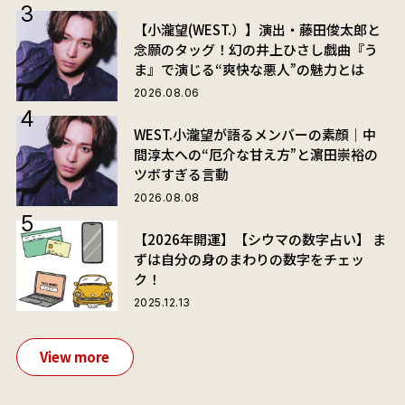
【小瀧望(WEST.）】演出・藤田俊太郎と
念願のタッグ！幻の井上ひさし戯曲『う
ま』で演じる“爽快な悪人”の魅力とは
2026.08.06
WEST.小瀧望が語るメンバーの素顔｜中
間淳太への“厄介な甘え方”と濵田崇裕の
ツボすぎる言動
2026.08.08
【2026年開運】【シウマの数字占い】 ま
ずは自分の身のまわりの数字をチェッ
ク！
2025.12.13
View more