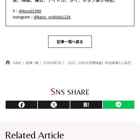
X：
@knysd1980
Instagram：
@kana_yoshida1226
記事一覧へ戻る
InRed
記事一覧
OSHI-KATSU
【JO1／JI BLUE河野純喜】INI池﨑理人と自宅を行き来する仲に！西洸人からはいじられる関係!?東京ドーム公演後のJO1メンバーとの裏話も
S
NS SHARE
Related Article