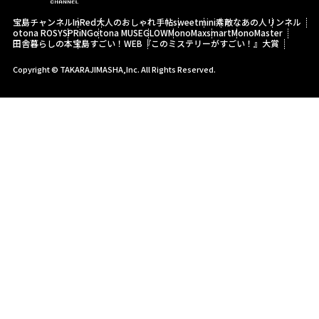
宝島チャンネル
InRed
大人のおしゃれ手帖
sweet
mini
素敵なあの人
リンネル
otona ROSY
SPRiNG
otona MUSE
GLOW
MonoMax
smart
MonoMaster
田舎暮らしの本
宝島すごい！WEB
『このミステリーがすごい！』大賞
Copyright © TAKARAJIMASHA,Inc. All Rights Reserved.