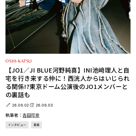
OSHI-KATSU
【JO1／JI BLUE河野純喜】INI池﨑理人と自
宅を行き来する仲に！西洸人からはいじられ
る関係!?東京ドーム公演後のJO1メンバーと
の裏話も
26.06.02
26.06.03
執筆者：
吉田可奈
インタビュー
音楽