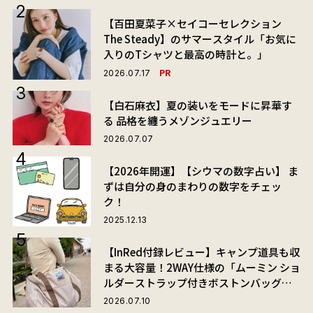
【百田夏菜子×セイコーセレクション
The Steady】のサマースタイル「お気に
入りのTシャツと最高の時計と。」
PR
2026.07.17
【白石麻衣】夏の装いをモードに昇華す
る 品格を纏うメゾンジュエリー
2026.07.07
【2026年開運】【シウマの数字占い】 ま
ずは自分の身のまわりの数字をチェッ
ク！
2025.12.13
【InRed付録レビュー】キャンプ道具も収
まる大容量！2WAY仕様の「ムーミン ショ
ルダーストラップ付きボストンバッグ」
が夏旅におすすめな理由
2026.07.10