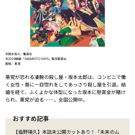
©鈴木祐斗／集英社
©2026映画「SAKAMOTO DAYS」製作委員会
配給：東宝
悪党が恐れる凄腕の殺し屋・坂本太郎は、コンビニで働
く女性・葵に一目惚れをしてあっさり殺し屋を引退。結
婚を経て、ふくよかな体型になった坂本に懸賞金が賭け
られ、悪党が迫る……。全国公開中。
おすすめ記事
【塩野瑛久】本誌未公開カットあり！「未来のム