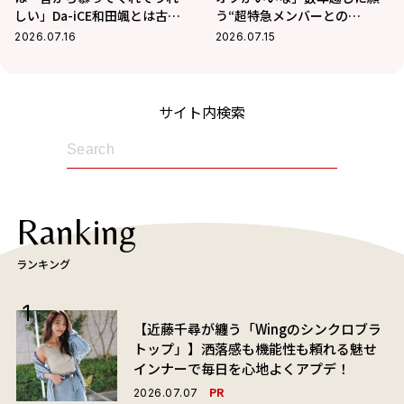
しい」Da-iCE和田颯とは古着
う“超特急メンバーとの
屋へ！華麗な交友関係に迫る
BBQ”！最近熱中している趣味
2026.07.16
2026.07.15
も
サイト内検索
Ranking
ランキング
【近藤千尋が纏う「Wingのシンクロブラ
トップ」】洒落感も機能性も頼れる魅せ
インナーで毎日を心地よくアプデ！
PR
2026.07.07