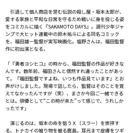
引退して個人商店を営む伝説の殺し屋・坂本太郎が、
愛する家族と平和な日常を守るため戦いに身を投じる姿
をコミカルに描く『SAKAMOTO DAYS』。週刊少年ジャ
ンプで大ヒット連載中の鈴木祐斗による同名コミック
を、福田雄一監督が実写映画化。塩野さんは、福田監督
作に初出演となる。
「『勇者ヨシヒコ』の時から、福田監督の作品が好きな
んです。数年前、福田さんと偶然すれ違ったことがあっ
て。『福田監督ですよね、いつも作品見ています』とお
声がけしました。現場で話したら、監督はそのことを覚
えてなかったんですが（笑）、まさか今回ご一緒できる
とは。俳優として“この時が来た”って感じで、うれしか
ったです」
演じるのは、坂本の命を狙うＸ（スラー）を崇拝す
る、トナカイの被り物を被る鹿島。耳元まで皮膚をツギ