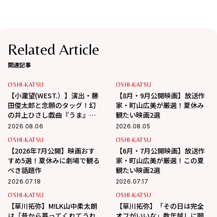
Related Article
関連記事
OSHI-KATSU
OSHI-KATSU
【小瀧望(WEST.）】演出・藤
【8月・9月公開映画】放送作
田俊太郎と念願のタッグ！幻
家・町山広美が厳選！夏休み
の井上ひさし戯曲『うま』で
観たい映画2選
演じる“爽快な悪人”の魅力と
2026.08.06
2026.08.05
は
OSHI-KATSU
OSHI-KATSU
【2026年7月公開】映画おす
【6月・7月公開映画】放送作
すめ5選！夏休みに劇場で観る
家・町山広美が厳選！この夏
べき話題作
観たい映画2選
2026.07.18
2026.07.17
OSHI-KATSU
OSHI-KATSU
【草川拓弥】M!LK山中柔太朗
【草川拓弥】「その日は完全
は「昔から慕ってくれてうれ
オフがいいな」数年越しに願