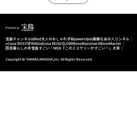
宝島チャンネル
InRed
大人のおしゃれ手帖
sweet
mini
素敵なあの人
リンネル
otona ROSY
SPRiNG
otona MUSE
GLOW
MonoMax
smart
MonoMaster
田舎暮らしの本
宝島すごい！WEB
『このミステリーがすごい！』大賞
Copyright © TAKARAJIMASHA,Inc. All Rights Reserved.