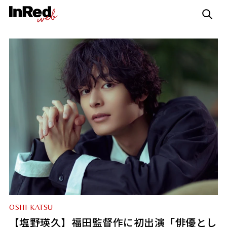
OSHI-KATSU
【塩野瑛久】福田監督作に初出演「俳優とし