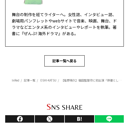
舞台の制作を経てライターへ。女性誌、インタビュー誌、
劇場用パンフレットやwebサイトで音楽、映画、舞台、ド
ラマなどエンタメ系のインタビューやレポートを執筆。著
書に『ぜんぶ! 海外ドラマ』がある。
記事一覧へ戻る
InRed
記事一覧
OSHI-KATSU
【塩野瑛久】福田監督作に初出演「俳優として“この時が来た”って感じでうれしかった」映画『SAKAMOTO DAYS』インタビュー
S
NS SHARE