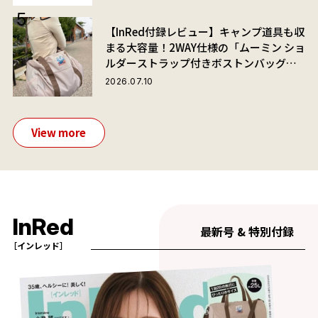
【InRed付録レビュー】キャンプ道具も収
まる大容量！2WAY仕様の「ムーミン ショ
ルダーストラップ付きボストンバッグ」
が夏旅におすすめな理由
2026.07.10
View more
InRed
最新号 & 特別付録
［インレッド］