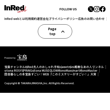
FOLLOW US
InRed webとは
利用規約
運営会社
プライバシーポリシー
広告のお問い合わせ
Page
top
宝島チャンネル
InRed
大人のおしゃれ手帖
sweet
mini
素敵なあの人
リンネル
otona ROSY
SPRiNG
otona MUSE
GLOW
MonoMax
smart
MonoMaster
田舎暮らしの本
宝島すごい！WEB
『このミステリーがすごい！』大賞
Copyright © TAKARAJIMASHA,Inc. All Rights Reserved.