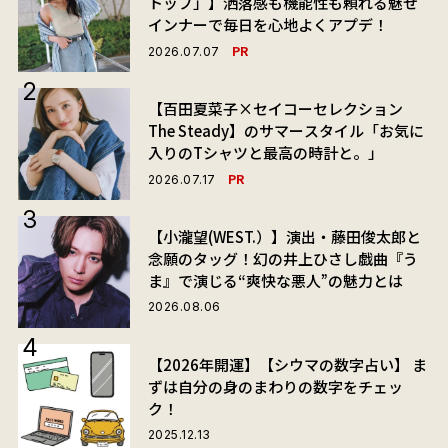
トップ」】洒落感も機能性も頼れる魅せ
インナーで毎日を心地よくアプデ！
PR
2026.07.07
【百田夏菜子×セイコーセレクション
The Steady】のサマースタイル「お気に
入りのTシャツと最高の時計と。」
PR
2026.07.17
【小瀧望(WEST.）】演出・藤田俊太郎と
念願のタッグ！幻の井上ひさし戯曲『う
ま』で演じる“爽快な悪人”の魅力とは
2026.08.06
【2026年開運】【シウマの数字占い】 ま
ずは自分の身のまわりの数字をチェッ
ク！
2025.12.13