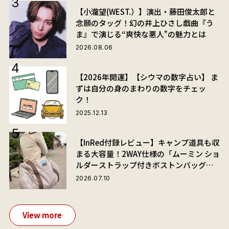
【小瀧望(WEST.）】演出・藤田俊太郎と
念願のタッグ！幻の井上ひさし戯曲『う
ま』で演じる“爽快な悪人”の魅力とは
2026.08.06
【2026年開運】【シウマの数字占い】 ま
ずは自分の身のまわりの数字をチェッ
ク！
2025.12.13
【InRed付録レビュー】キャンプ道具も収
まる大容量！2WAY仕様の「ムーミン ショ
ルダーストラップ付きボストンバッグ」
が夏旅におすすめな理由
2026.07.10
View more