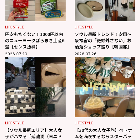
LIFESTYLE
LIFESTYLE
円安も怖くない！1000円以内
ソウル最新トレンド！安国〜
のニューヨークばらまき土産6
景福宮の「絶対外さない」お
選【センス抜群】
洒落ショップ巡り【韓国旅】
2026.07.29
2026.07.26
LIFESTYLE
LIFESTYLE
【ソウル最新エリア】大人女
【30代の大人女子旅】ベトナ
子がハマる「延禧洞（ヨニド
ムを満喫するならスターバッ