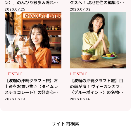
ン）」のんびり散歩＆隠れ家
クスへ！ 現地在住の編集ライ
カフェ巡り
ター相馬の海外生活 in ベトナ
2026.07.25
2026.07.02
ム
LIFESTYLE
LIFESTYLE
【波瑠の沖縄クラフト旅】お
【波瑠の沖縄クラフト旅】目
土産をお買い物♡〈タイムレ
の前が海！ ヴィーガンカフェ
スチョコレート〉の好奇心を
〈ブルーポイント〉の名物フ
刺激するチョコに夢中！
ァラフェルサンドが絶品
2026.06.19
2026.06.14
サイト内検索