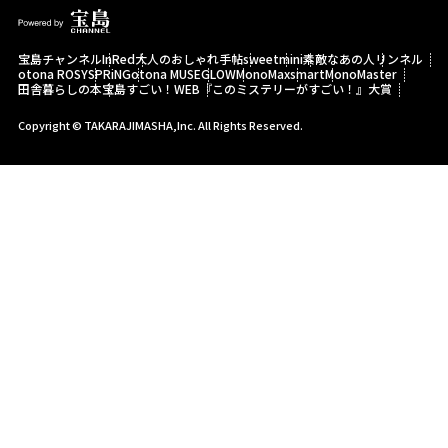
宝島チャンネル
InRed
大人のおしゃれ手帖
sweet
mini
素敵なあの人
リンネル
otona ROSY
SPRiNG
otona MUSE
GLOW
MonoMax
smart
MonoMaster
田舎暮らしの本
宝島すごい！WEB
『このミステリーがすごい！』大賞
Copyright © TAKARAJIMASHA,Inc. All Rights Reserved.