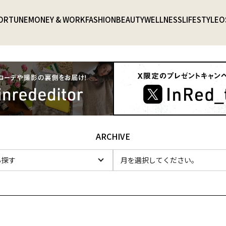
ORTUNE
MONEY & WORK
FASHION
BEAUTY
WELLNESS
LIFESTYLE
O
ARCHIVE