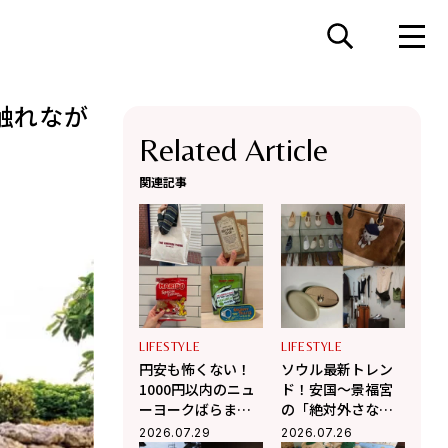
触れなが
Related Article
関連記事
LIFESTYLE
LIFESTYLE
円安も怖くない！
ソウル最新トレン
1000円以内のニュ
ド！安国〜景福宮
ーヨークばらまき
の「絶対外さな
土産6選【センス抜
い」お洒落ショッ
2026.07.29
2026.07.26