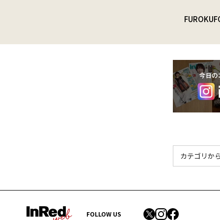
FUROKU
F
FOLLOW US