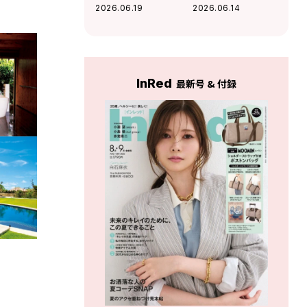
ムレスチョコレー
フェ〈ブルーポイ
2026.06.19
2026.06.14
ト〉の好奇心を刺
ント〉の名物ファ
激するチョコに夢
ラフェルサンドが
中！
絶品
InRed
最新号 & 付録