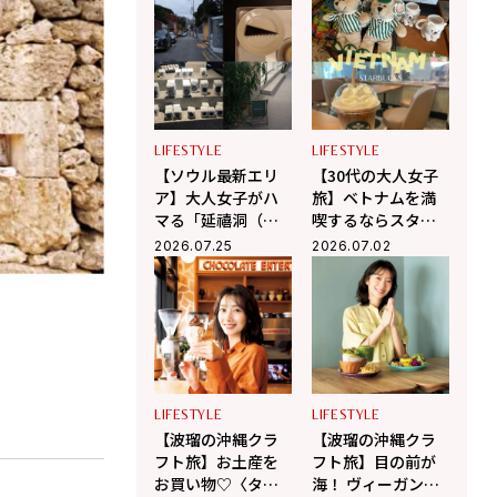
群】
プ巡り【韓国旅】
LIFESTYLE
LIFESTYLE
【ソウル最新エリ
【30代の大人女子
ア】大人女子がハ
旅】ベトナムを満
マる「延禧洞（ヨ
喫するならスター
ニドン）」のんび
バックスへ！ 現地
2026.07.25
2026.07.02
り散歩＆隠れ家カ
在住の編集ライタ
フェ巡り
ー相馬の海外生活
in ベトナム
LIFESTYLE
LIFESTYLE
【波瑠の沖縄クラ
【波瑠の沖縄クラ
フト旅】お土産を
フト旅】目の前が
お買い物♡〈タイ
海！ ヴィーガンカ