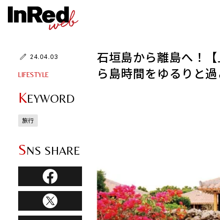
石垣島から離島へ！【
24.04.03
ら島時間をゆるりと過
LIFESTYLE
K
EYWORD
旅行
S
NS SHARE