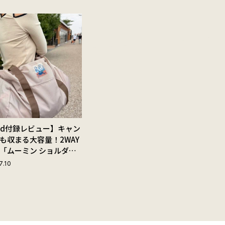
Red付録レビュー】キャン
も収まる大容量！2WAY
「ムーミン ショルダー
ップ付きボストンバッ
7.10
夏旅におすすめな理由