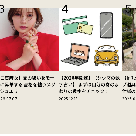
【白石麻衣】夏の装いをモー
【2026年開運】【シウマの数
【In
に昇華する 品格を纏うメゾ
字占い】 まずは自分の身のま
プ道具
ンジュエリー
わりの数字をチェック！
仕様の
ストラ
26.07.07
2025.12.13
2026.0
グ」が