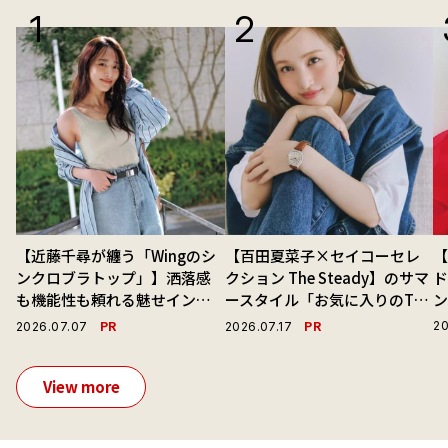
【近藤千尋が纏う「Wingのシ
【百田夏菜子×セイコーセレ
ンクロブラトップ」】洒落感
クション The Steady】のサマ
ド
も機能性も頼れる魅せインナ
ースタイル「お気に入りのTシ
ーで毎日を心地よくアプデ！
ャツと最高の時計と。」
PR
PR
20
2026.07.07
2026.07.17
View more