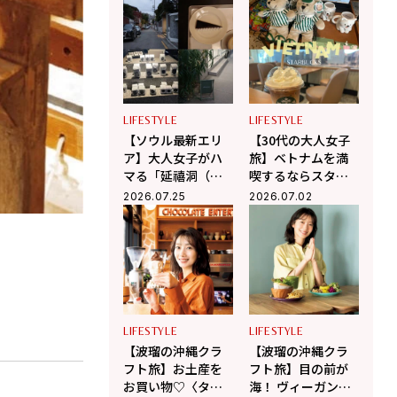
群】
プ巡り【韓国旅】
LIFESTYLE
LIFESTYLE
【ソウル最新エリ
【30代の大人女子
ア】大人女子がハ
旅】ベトナムを満
マる「延禧洞（ヨ
喫するならスター
ニドン）」のんび
バックスへ！ 現地
2026.07.25
2026.07.02
り散歩＆隠れ家カ
在住の編集ライタ
フェ巡り
ー相馬の海外生活
in ベトナム
LIFESTYLE
LIFESTYLE
【波瑠の沖縄クラ
【波瑠の沖縄クラ
フト旅】お土産を
フト旅】目の前が
お買い物♡〈タイ
海！ ヴィーガンカ