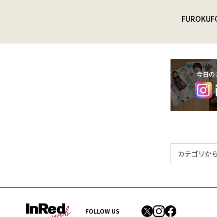
FUROKU
F
FOLLOW US