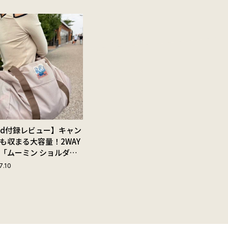
Red付録レビュー】キャン
も収まる大容量！2WAY
「ムーミン ショルダー
ップ付きボストンバッ
7.10
夏旅におすすめな理由