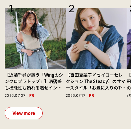
【近藤千尋が纏う「Wingのシ
【百田夏菜子×セイコーセレ
【
ンクロブラトップ」】洒落感
クション The Steady】のサマ
も機能性も頼れる魅せインナ
ースタイル「お気に入りのTシ
ーで毎日を心地よくアプデ！
ャツと最高の時計と。」
演
PR
PR
20
2026.07.07
2026.07.17
View more