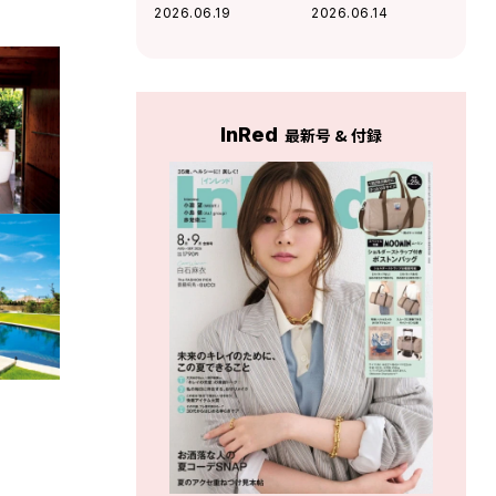
ムレスチョコレー
フェ〈ブルーポイ
2026.06.19
2026.06.14
ト〉の好奇心を刺
ント〉の名物ファ
激するチョコに夢
ラフェルサンドが
中！
絶品
InRed
最新号 & 付録