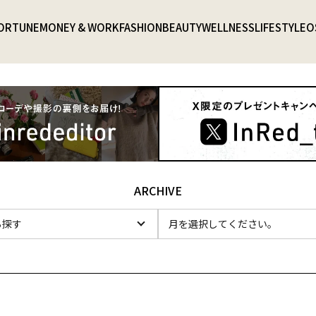
ORTUNE
MONEY & WORK
FASHION
BEAUTY
WELLNESS
LIFESTYLE
O
ARCHIVE