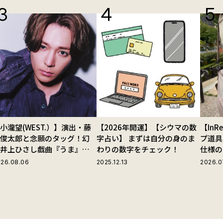
小瀧望(WEST.）】演出・藤
【2026年開運】【シウマの数
【In
田俊太郎と念願のタッグ！幻
字占い】 まずは自分の身のま
プ道具
の井上ひさし戯曲『うま』で
わりの数字をチェック！
仕様の
じる“爽快な悪人”の魅力と
ストラ
26.08.06
2025.12.13
2026.0
は
グ」が