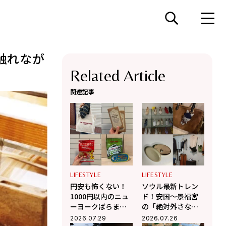
触れなが
Related Article
関連記事
LIFESTYLE
LIFESTYLE
円安も怖くない！
ソウル最新トレン
1000円以内のニュ
ド！安国〜景福宮
ーヨークばらまき
の「絶対外さな
土産6選【センス抜
い」お洒落ショッ
2026.07.29
2026.07.26