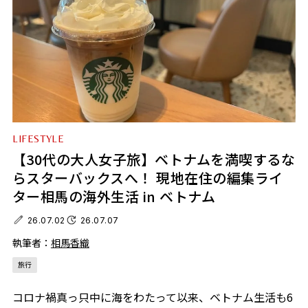
LIFESTYLE
【30代の大人女子旅】ベトナムを満喫するな
らスターバックスへ！ 現地在住の編集ライ
ター相馬の海外生活 in ベトナム
26.07.02
26.07.07
執筆者：
相馬香織
旅行
コロナ禍真っ只中に海をわたって以来、ベトナム生活も6