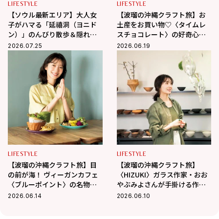
LIFESTYLE
LIFESTYLE
【ソウル最新エリア】大人女
【波瑠の沖縄クラフト旅】お
子がハマる「延禧洞（ヨニド
土産をお買い物♡〈タイムレ
ン）」のんびり散歩＆隠れ家
スチョコレート〉の好奇心を
カフェ巡り
刺激するチョコに夢中！
2026.07.25
2026.06.19
LIFESTYLE
LIFESTYLE
【波瑠の沖縄クラフト旅】目
【波瑠の沖縄クラフト旅】
の前が海！ ヴィーガンカフェ
〈HIZUKI〉ガラス作家・おお
〈ブルーポイント〉の名物フ
やぶみよさんが手掛ける作品
ァラフェルサンドが絶品
にうっとり
2026.06.14
2026.06.10