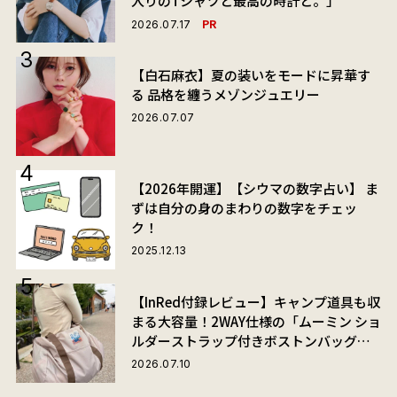
入りのTシャツと最高の時計と。」
PR
2026.07.17
【白石麻衣】夏の装いをモードに昇華す
る 品格を纏うメゾンジュエリー
2026.07.07
【2026年開運】【シウマの数字占い】 ま
ずは自分の身のまわりの数字をチェッ
ク！
2025.12.13
【InRed付録レビュー】キャンプ道具も収
まる大容量！2WAY仕様の「ムーミン ショ
ルダーストラップ付きボストンバッグ」
が夏旅におすすめな理由
2026.07.10