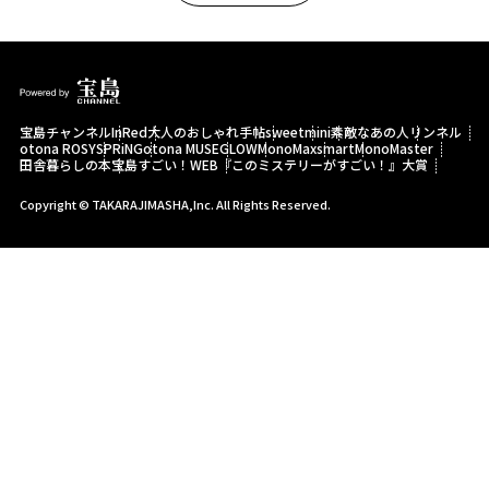
宝島チャンネル
InRed
大人のおしゃれ手帖
sweet
mini
素敵なあの人
リンネル
otona ROSY
SPRiNG
otona MUSE
GLOW
MonoMax
smart
MonoMaster
田舎暮らしの本
宝島すごい！WEB
『このミステリーがすごい！』大賞
Copyright © TAKARAJIMASHA,Inc. All Rights Reserved.