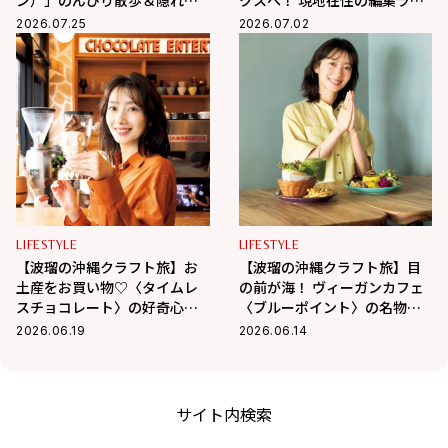
カフェ巡り
ター相馬の海外生活 in ベトナ
2026.07.25
2026.07.02
ム
LIFESTYLE
LIFESTYLE
【波瑠の沖縄クラフト旅】お
【波瑠の沖縄クラフト旅】目
土産をお買い物♡〈タイムレ
の前が海！ ヴィーガンカフェ
スチョコレート〉の好奇心を
〈ブルーポイント〉の名物フ
刺激するチョコに夢中！
ァラフェルサンドが絶品
2026.06.19
2026.06.14
サイト内検索