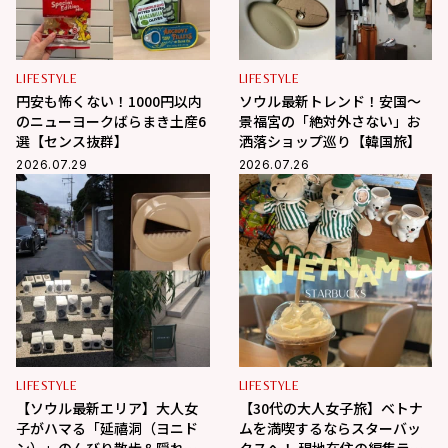
LIFESTYLE
LIFESTYLE
円安も怖くない！1000円以内
ソウル最新トレンド！安国〜
のニューヨークばらまき土産6
景福宮の「絶対外さない」お
選【センス抜群】
洒落ショップ巡り【韓国旅】
2026.07.29
2026.07.26
LIFESTYLE
LIFESTYLE
【ソウル最新エリア】大人女
【30代の大人女子旅】ベトナ
子がハマる「延禧洞（ヨニド
ムを満喫するならスターバッ
ン）」のんびり散歩＆隠れ家
クスへ！ 現地在住の編集ライ