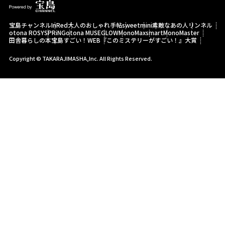
宝島チャンネル
InRed
大人のおしゃれ手帖
sweet
mini
素敵なあの人
リンネル
otona ROSY
SPRiNG
otona MUSE
GLOW
MonoMax
smart
MonoMaster
田舎暮らしの本
宝島すごい！WEB
『このミステリーがすごい！』大賞
Copyright © TAKARAJIMASHA,Inc. All Rights Reserved.