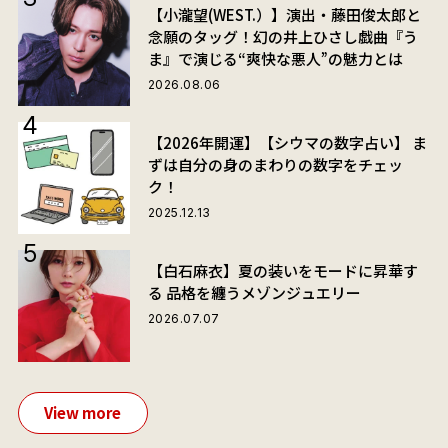
【小瀧望(WEST.）】演出・藤田俊太郎と
念願のタッグ！幻の井上ひさし戯曲『う
ま』で演じる“爽快な悪人”の魅力とは
2026.08.06
【2026年開運】【シウマの数字占い】 ま
ずは自分の身のまわりの数字をチェッ
ク！
2025.12.13
【白石麻衣】夏の装いをモードに昇華す
る 品格を纏うメゾンジュエリー
2026.07.07
View more