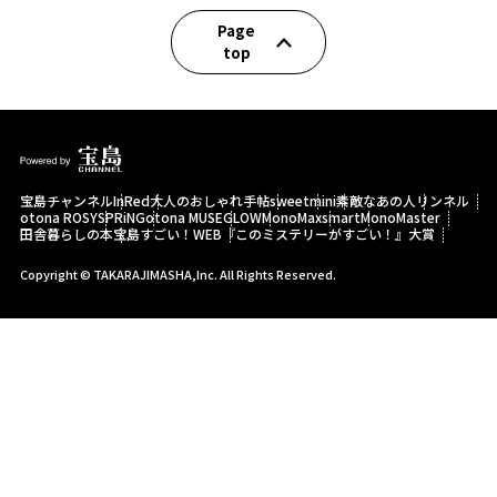
Page
top
宝島チャンネル
InRed
大人のおしゃれ手帖
sweet
mini
素敵なあの人
リンネル
otona ROSY
SPRiNG
otona MUSE
GLOW
MonoMax
smart
MonoMaster
田舎暮らしの本
宝島すごい！WEB
『このミステリーがすごい！』大賞
Copyright © TAKARAJIMASHA,Inc. All Rights Reserved.