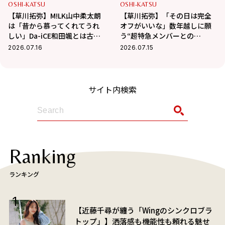
OSHI-KATSU
OSHI-KATSU
【草川拓弥】M!LK山中柔太朗
【草川拓弥】「その日は完全
は「昔から慕ってくれてうれ
オフがいいな」数年越しに願
しい」Da-iCE和田颯とは古着
う“超特急メンバーとの
屋へ！華麗な交友関係に迫る
BBQ”！最近熱中している趣味
2026.07.16
2026.07.15
も
サイト内検索
Ranking
ランキング
【近藤千尋が纏う「Wingのシンクロブラ
トップ」】洒落感も機能性も頼れる魅せ