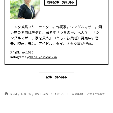
執筆記事一覧を見る
エンタメ系フリーライター。作詞家。シングルマザー。飼
い猫の名前はデデ丸。著者本「うちの子、へん？」 「シ
ングルマザー、家を買う」（ともに扶桑社）発売中。音
楽、映画、舞台、アイドル、タイ、オタク事が得意。
X：
@knysd1980
Instagram：
@kana_yoshida1226
記事一覧へ戻る
InRed
記事一覧
OSHI-KATSU
【JO1／JI BLUE河野純喜】「パスタが得意で、よく（木全）翔也と一緒に料理を作りながら食べています」〈プライベートに迫るインタビュー〉