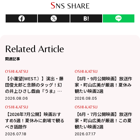
S
NS SHARE
Related Article
関連記事
OSHI-KATSU
OSHI-KATSU
【小瀧望(WEST.）】演出・藤
【8月・9月公開映画】放送作
田俊太郎と念願のタッグ！幻
家・町山広美が厳選！夏休み
の井上ひさし戯曲『うま』で
観たい映画2選
演じる“爽快な悪人”の魅力と
2026.08.06
2026.08.05
は
OSHI-KATSU
OSHI-KATSU
【2026年7月公開】映画おす
【6月・7月公開映画】放送作
すめ5選！夏休みに劇場で観る
家・町山広美が厳選！この夏
べき話題作
観たい映画2選
2026.07.18
2026.07.17