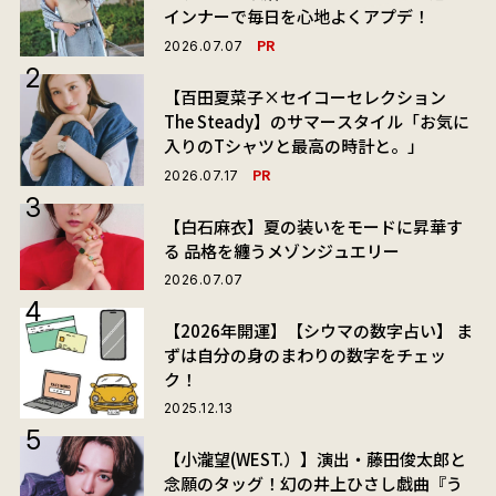
インナーで毎日を心地よくアプデ！
PR
2026.07.07
【百田夏菜子×セイコーセレクション
The Steady】のサマースタイル「お気に
入りのTシャツと最高の時計と。」
PR
2026.07.17
【白石麻衣】夏の装いをモードに昇華す
る 品格を纏うメゾンジュエリー
2026.07.07
【2026年開運】【シウマの数字占い】 ま
ずは自分の身のまわりの数字をチェッ
ク！
2025.12.13
【小瀧望(WEST.）】演出・藤田俊太郎と
念願のタッグ！幻の井上ひさし戯曲『う