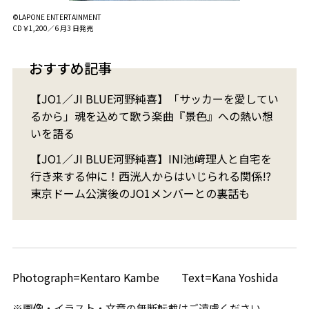
©LAPONE ENTERTAINMENT
CD￥1,200／6 月3 日発売
おすすめ記事
【JO1／JI BLUE河野純喜】「サッカーを愛してい
るから」魂を込めて歌う楽曲『景色』への熱い想
いを語る
【JO1／JI BLUE河野純喜】INI池﨑理人と自宅を
行き来する仲に！西洸人からはいじられる関係!?
東京ドーム公演後のJO1メンバーとの裏話も
Photograph=Kentaro Kambe Text=Kana Yoshida
※画像・イラスト・文章の無断転載はご遠慮ください。