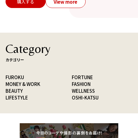
View more
購入する
Category
カテゴリー
FUROKU
FORTUNE
MONEY & WORK
FASHION
BEAUTY
WELLNESS
LIFESTYLE
OSHI-KATSU