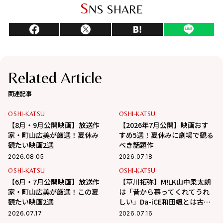
S
NS SHARE
Related Article
関連記事
OSHI-KATSU
OSHI-KATSU
【8月・9月公開映画】放送作
【2026年7月公開】映画おす
家・町山広美が厳選！夏休み
すめ5選！夏休みに劇場で観る
観たい映画2選
べき話題作
2026.08.05
2026.07.18
OSHI-KATSU
OSHI-KATSU
【6月・7月公開映画】放送作
【草川拓弥】M!LK山中柔太朗
家・町山広美が厳選！この夏
は「昔から慕ってくれてうれ
観たい映画2選
しい」Da-iCE和田颯とは古着
屋へ！華麗な交友関係に迫る
2026.07.17
2026.07.16