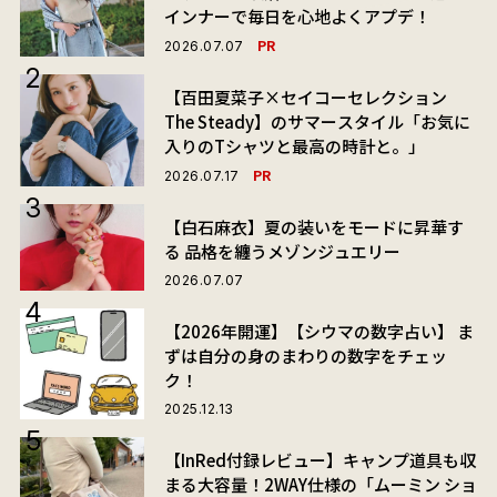
インナーで毎日を心地よくアプデ！
PR
2026.07.07
【百田夏菜子×セイコーセレクション
The Steady】のサマースタイル「お気に
入りのTシャツと最高の時計と。」
PR
2026.07.17
【白石麻衣】夏の装いをモードに昇華す
る 品格を纏うメゾンジュエリー
2026.07.07
【2026年開運】【シウマの数字占い】 ま
ずは自分の身のまわりの数字をチェッ
ク！
2025.12.13
【InRed付録レビュー】キャンプ道具も収
まる大容量！2WAY仕様の「ムーミン ショ