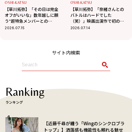
OSHI-KATSU
OSHI-KATSU
【草川拓弥】「その日は完全
【草川拓弥】「奈緒さんとの
オフがいいな」数年越しに願
バトルはハードでした
う“超特急メンバーとの
（笑）」映画出演作で初の髭
BBQ”！最近熱中している趣味
姿で挑んだ新境地
2026.07.15
2026.07.14
も
サイト内検索
Ranking
ランキング
【近藤千尋が纏う「Wingのシンクロブラ
トップ」】洒落感も機能性も頼れる魅せ