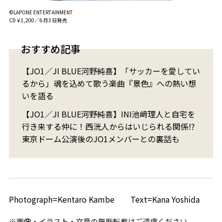
©LAPONE ENTERTAINMENT
CD￥1,200／6 月3 日発売
おすすめ記事
【JO1／JI BLUE河野純喜】「サッカーを愛してい
るから」魂を込めて歌う楽曲『景色』への熱い想
いを語る
【JO1／JI BLUE河野純喜】INI池﨑理人と自宅を
行き来する仲に！西洸人からはいじられる関係!?
東京ドーム公演後のJO1メンバーとの裏話も
Photograph=Kentaro Kambe Text=Kana Yoshida
※画像・イラスト・文章の無断転載はご遠慮ください。