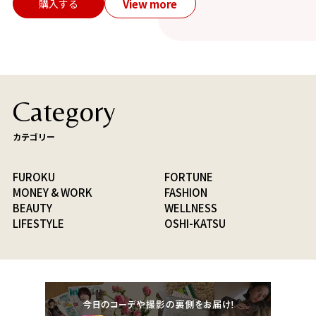
View more
購入する
Category
カテゴリー
FUROKU
FORTUNE
MONEY & WORK
FASHION
BEAUTY
WELLNESS
LIFESTYLE
OSHI-KATSU