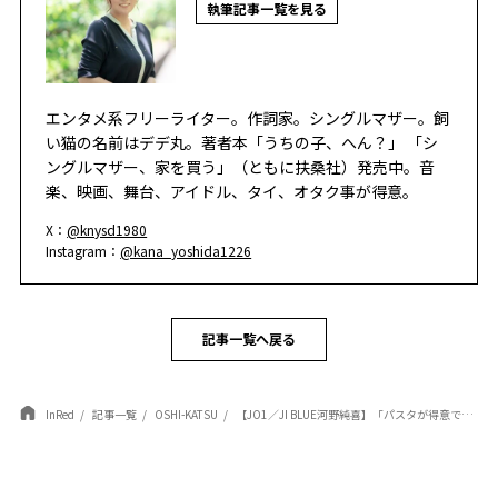
執筆記事一覧を見る
エンタメ系フリーライター。作詞家。シングルマザー。飼
い猫の名前はデデ丸。著者本「うちの子、へん？」 「シ
ングルマザー、家を買う」（ともに扶桑社）発売中。音
楽、映画、舞台、アイドル、タイ、オタク事が得意。
X：
@knysd1980
Instagram：
@kana_yoshida1226
記事一覧へ戻る
InRed
記事一覧
OSHI-KATSU
【JO1／JI BLUE河野純喜】「パスタが得意で、よく（木全）翔也と一緒に料理を作りながら食べています」〈プライベートに迫るインタビュー〉