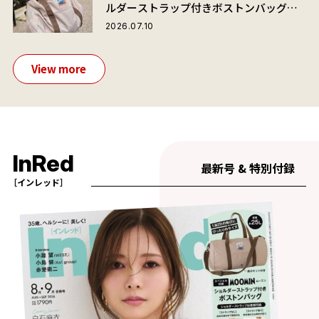
ルダーストラップ付きボストンバッグ」
が夏旅におすすめな理由
2026.07.10
View more
InRed
最新号 & 特別付録
［インレッド］