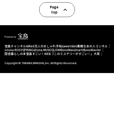
Page
top
宝島チャンネル
InRed
大人のおしゃれ手帖
sweet
mini
素敵なあの人
リンネル
otona ROSY
SPRiNG
otona MUSE
GLOW
MonoMax
smart
MonoMaster
田舎暮らしの本
宝島すごい！WEB
『このミステリーがすごい！』大賞
Copyright © TAKARAJIMASHA,Inc. All Rights Reserved.