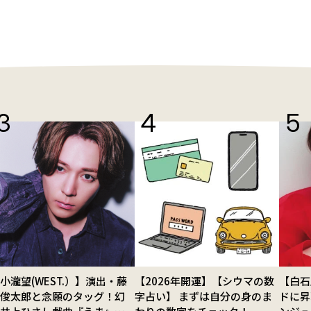
小瀧望(WEST.）】演出・藤
【2026年開運】【シウマの数
【白石
田俊太郎と念願のタッグ！幻
字占い】 まずは自分の身のま
ドに昇