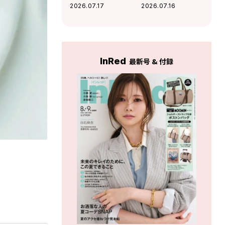
の夏観たい映画2選
うれしい」Da-iCE
2026.07.17
2026.07.16
和田颯とは古着屋
へ！華麗な交友関
係に迫る
InRed
最新号 & 付録