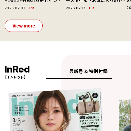
も機能性も頼れる魅せインナ
ースタイル「お気に入りのTシ
ーで毎日を心地よくアプデ！
ャツと最高の時計と。」
演
PR
PR
20
2026.07.07
2026.07.17
View more
InRed
最新号 & 特別付録
［インレッド］