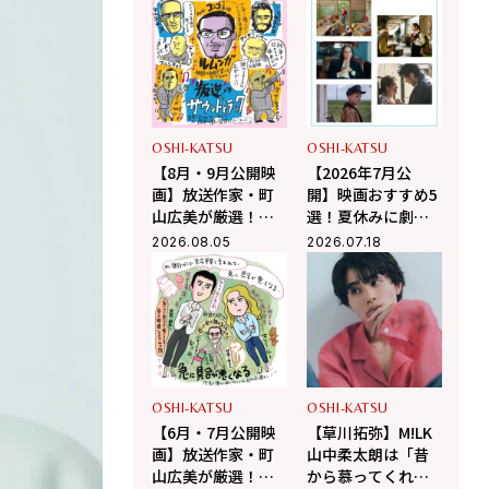
佐野晶哉」プライ
上ひさし戯曲『う
ベートな交友録を
ま』で演じる“爽快
告白
な悪人”の魅力とは
OSHI-KATSU
OSHI-KATSU
【8月・9月公開映
【2026年7月公
画】放送作家・町
開】映画おすすめ5
山広美が厳選！夏
選！夏休みに劇場
休み観たい映画2選
で観るべき話題作
2026.08.05
2026.07.18
OSHI-KATSU
OSHI-KATSU
【6月・7月公開映
【草川拓弥】M!LK
画】放送作家・町
山中柔太朗は「昔
山広美が厳選！こ
から慕ってくれて