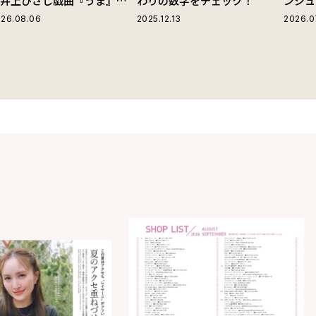
の井上ひさし戯曲『うま』で
わりの数字をチェック！
ンジュ
じる“爽快な悪人”の魅力と
26.08.06
2025.12.13
2026.0
は