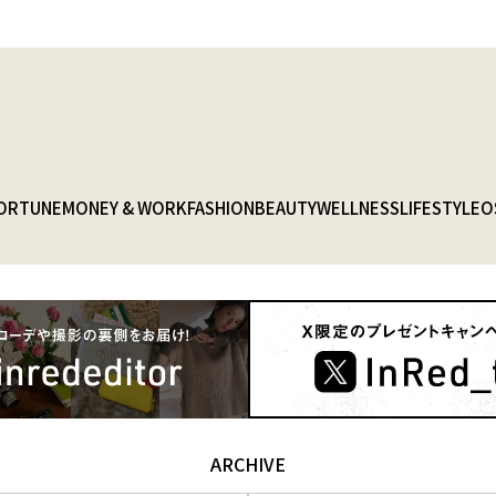
ORTUNE
MONEY & WORK
FASHION
BEAUTY
WELLNESS
LIFESTYLE
O
ARCHIVE