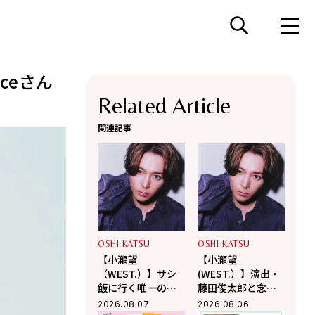
ceさん
Related Article
関連記事
OSHI-KATSU
OSHI-KATSU
【小瀧望
【小瀧望
（WEST.）】サシ
(WEST.）】演出・
飯に行く唯一の後
藤田俊太郎と念願
輩は「Aぇ! group
のタッグ！幻の井
2026.08.07
2026.08.06