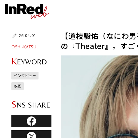
【道枝駿佑（なにわ男子）
26.04.01
の『Theater』。
OSHI-KATSU
K
EYWORD
インタビュー
映画
S
NS SHARE