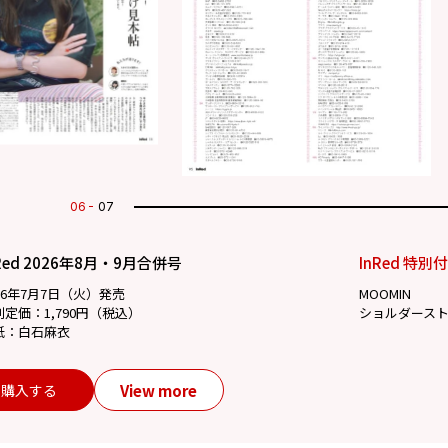
07
07
Red 2026年8月・9月合併号
InRed 特別
26年7月7日（火）発売
MOOMIN
別定価：1,790円（税込）
ショルダース
紙：白石麻衣
View more
購入する