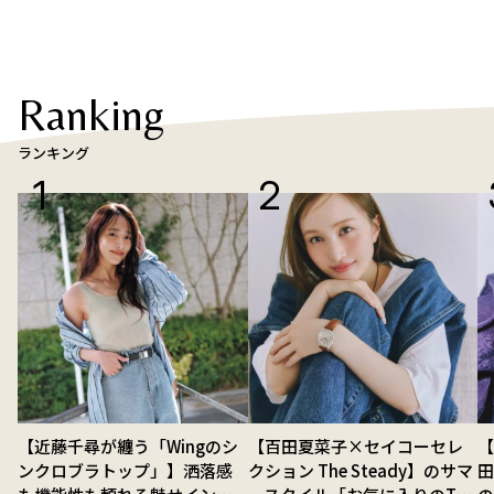
Ranking
ランキング
【近藤千尋が纏う「Wingのシ
【百田夏菜子×セイコーセレ
【
ンクロブラトップ」】洒落感
クション The Steady】のサマ