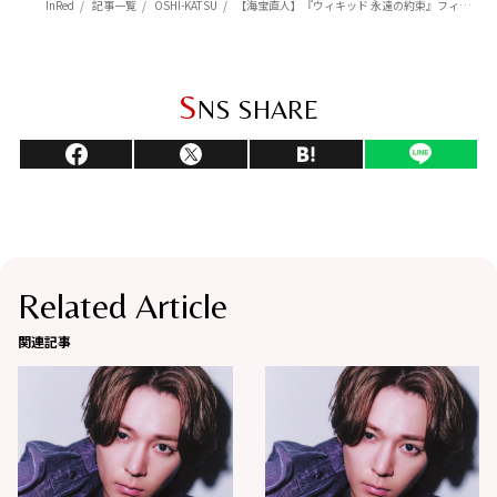
InRed
記事一覧
OSHI-KATSU
【海宝直人】『ウィキッド 永遠の約束』フィエロ役の熱演で話題！「吹替版も、とても丁寧に愛を持って作られています」
S
NS SHARE
Related Article
関連記事