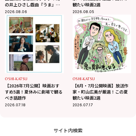
の井上ひさし戯曲『うま』で
観たい映画2選
演じる“爽快な悪人”の魅力と
2026.08.06
2026.08.05
は
OSHI-KATSU
OSHI-KATSU
【2026年7月公開】映画おす
【6月・7月公開映画】放送作
すめ5選！夏休みに劇場で観る
家・町山広美が厳選！この夏
べき話題作
観たい映画2選
2026.07.18
2026.07.17
サイト内検索