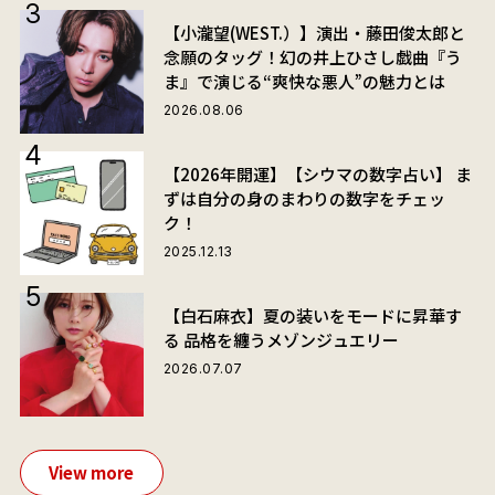
【小瀧望(WEST.）】演出・藤田俊太郎と
念願のタッグ！幻の井上ひさし戯曲『う
ま』で演じる“爽快な悪人”の魅力とは
2026.08.06
【2026年開運】【シウマの数字占い】 ま
ずは自分の身のまわりの数字をチェッ
ク！
2025.12.13
【白石麻衣】夏の装いをモードに昇華す
る 品格を纏うメゾンジュエリー
2026.07.07
View more