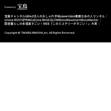
宝島チャンネル
InRed
大人のおしゃれ手帖
sweet
mini
素敵なあの人
リンネル
otona ROSY
SPRiNG
otona MUSE
GLOW
MonoMax
smart
MonoMaster
田舎暮らしの本
宝島すごい！WEB
『このミステリーがすごい！』大賞
Copyright © TAKARAJIMASHA,Inc. All Rights Reserved.