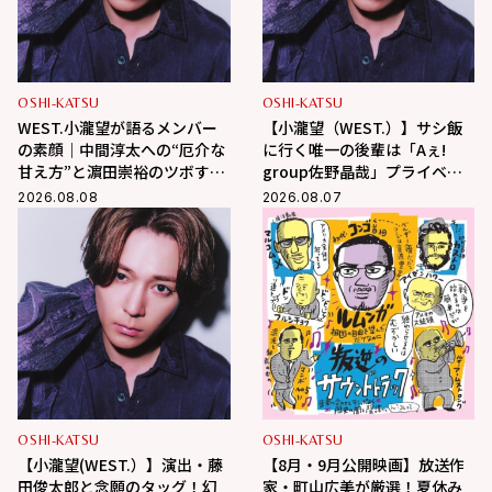
OSHI-KATSU
OSHI-KATSU
WEST.小瀧望が語るメンバー
【小瀧望（WEST.）】サシ飯
の素顔｜中間淳太への“厄介な
に行く唯一の後輩は「Aぇ!
甘え方”と濵田崇裕のツボすぎ
group佐野晶哉」プライベー
る言動
トな交友録を告白
2026.08.08
2026.08.07
OSHI-KATSU
OSHI-KATSU
【小瀧望(WEST.）】演出・藤
【8月・9月公開映画】放送作
田俊太郎と念願のタッグ！幻
家・町山広美が厳選！夏休み