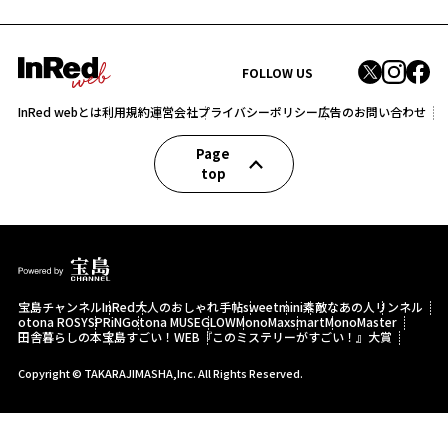
FOLLOW US
InRed webとは
利用規約
運営会社
プライバシーポリシー
広告のお問い合わせ
Page
top
宝島チャンネル
InRed
大人のおしゃれ手帖
sweet
mini
素敵なあの人
リンネル
otona ROSY
SPRiNG
otona MUSE
GLOW
MonoMax
smart
MonoMaster
田舎暮らしの本
宝島すごい！WEB
『このミステリーがすごい！』大賞
Copyright © TAKARAJIMASHA,Inc. All Rights Reserved.