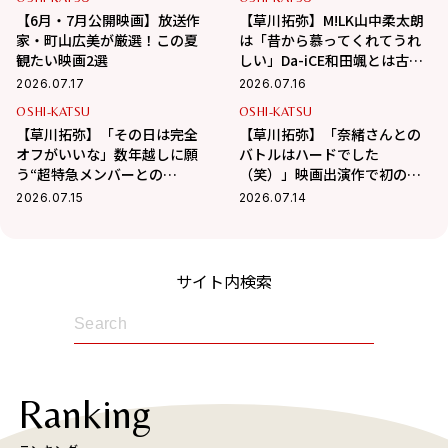
【6月・7月公開映画】放送作
【草川拓弥】M!LK山中柔太朗
家・町山広美が厳選！この夏
は「昔から慕ってくれてうれ
観たい映画2選
しい」Da-iCE和田颯とは古着
屋へ！華麗な交友関係に迫る
2026.07.17
2026.07.16
OSHI-KATSU
OSHI-KATSU
【草川拓弥】「その日は完全
【草川拓弥】「奈緒さんとの
オフがいいな」数年越しに願
バトルはハードでした
う“超特急メンバーとの
（笑）」映画出演作で初の髭
BBQ”！最近熱中している趣味
姿で挑んだ新境地
2026.07.15
2026.07.14
も
サイト内検索
Ranking