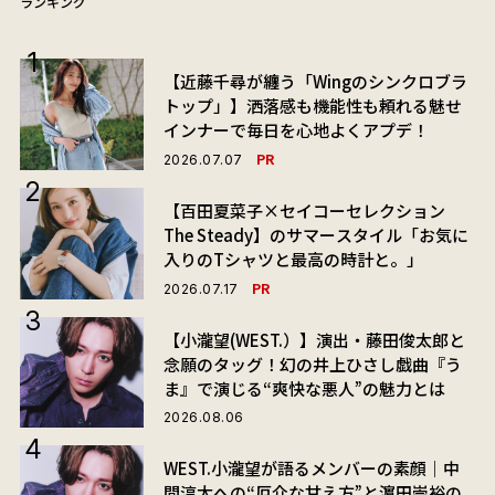
ランキング
【近藤千尋が纏う「Wingのシンクロブラ
トップ」】洒落感も機能性も頼れる魅せ
インナーで毎日を心地よくアプデ！
PR
2026.07.07
【百田夏菜子×セイコーセレクション
The Steady】のサマースタイル「お気に
入りのTシャツと最高の時計と。」
PR
2026.07.17
【小瀧望(WEST.）】演出・藤田俊太郎と
念願のタッグ！幻の井上ひさし戯曲『う
ま』で演じる“爽快な悪人”の魅力とは
2026.08.06
WEST.小瀧望が語るメンバーの素顔｜中
間淳太への“厄介な甘え方”と濵田崇裕の