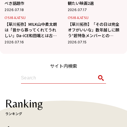
べき話題作
観たい映画2選
2026.07.18
2026.07.17
OSHI-KATSU
OSHI-KATSU
【草川拓弥】M!LK山中柔太朗
【草川拓弥】「その日は完全
は「昔から慕ってくれてうれ
オフがいいな」数年越しに願
しい」Da-iCE和田颯とは古着
う“超特急メンバーとの
屋へ！華麗な交友関係に迫る
BBQ”！最近熱中している趣味
2026.07.16
2026.07.15
も
サイト内検索
Ranking
ランキング