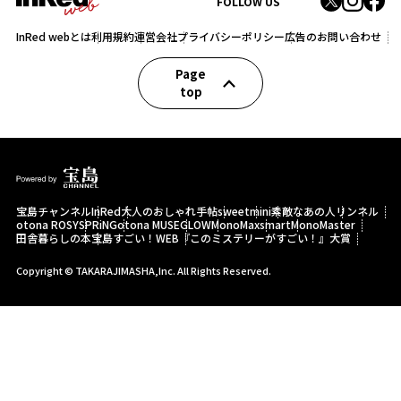
FOLLOW US
InRed webとは
利用規約
運営会社
プライバシーポリシー
広告のお問い合わせ
Page
top
宝島チャンネル
InRed
大人のおしゃれ手帖
sweet
mini
素敵なあの人
リンネル
otona ROSY
SPRiNG
otona MUSE
GLOW
MonoMax
smart
MonoMaster
田舎暮らしの本
宝島すごい！WEB
『このミステリーがすごい！』大賞
Copyright © TAKARAJIMASHA,Inc. All Rights Reserved.