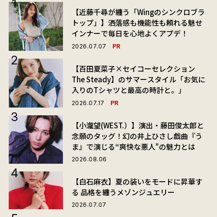
【近藤千尋が纏う「Wingのシンクロブラ
トップ」】洒落感も機能性も頼れる魅せ
インナーで毎日を心地よくアプデ！
PR
2026.07.07
【百田夏菜子×セイコーセレクション
The Steady】のサマースタイル「お気に
入りのTシャツと最高の時計と。」
PR
2026.07.17
【小瀧望(WEST.）】演出・藤田俊太郎と
念願のタッグ！幻の井上ひさし戯曲『う
ま』で演じる“爽快な悪人”の魅力とは
2026.08.06
【白石麻衣】夏の装いをモードに昇華す
る 品格を纏うメゾンジュエリー
2026.07.07