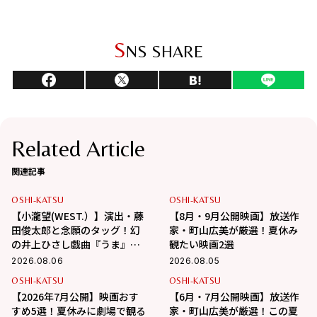
S
NS SHARE
Related Article
関連記事
OSHI-KATSU
OSHI-KATSU
【小瀧望(WEST.）】演出・藤
【8月・9月公開映画】放送作
田俊太郎と念願のタッグ！幻
家・町山広美が厳選！夏休み
の井上ひさし戯曲『うま』で
観たい映画2選
演じる“爽快な悪人”の魅力と
2026.08.06
2026.08.05
は
OSHI-KATSU
OSHI-KATSU
【2026年7月公開】映画おす
【6月・7月公開映画】放送作
すめ5選！夏休みに劇場で観る
家・町山広美が厳選！この夏