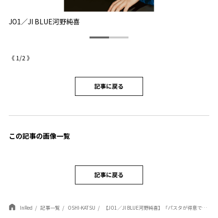
JO1／JI BLUE河野純喜
J
《
1
/
2
》
記事に戻る
この記事の画像一覧
記事に戻る
InRed
記事一覧
OSHI-KATSU
【JO1／JI BLUE河野純喜】「パスタが得意で、よく（木全）翔也と一緒に料理を作りながら食べています」〈プライベートに迫るインタビュー〉