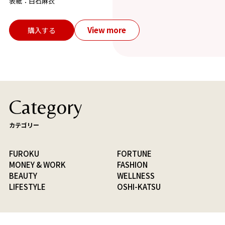
表紙：白石麻衣
View more
購入する
Category
カテゴリー
FUROKU
FORTUNE
MONEY & WORK
FASHION
BEAUTY
WELLNESS
LIFESTYLE
OSHI-KATSU