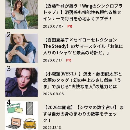
【近藤千尋が纏う「Wingのシンクロブラ
トップ」】洒落感も機能性も頼れる魅せ
インナーで毎日を心地よくアプデ！
PR
2026.07.07
【百田夏菜子×セイコーセレクション
The Steady】のサマースタイル「お気に
入りのTシャツと最高の時計と。」
PR
2026.07.17
【小瀧望(WEST.）】演出・藤田俊太郎と
念願のタッグ！幻の井上ひさし戯曲『う
ま』で演じる“爽快な悪人”の魅力とは
2026.08.06
【2026年開運】【シウマの数字占い】 ま
ずは自分の身のまわりの数字をチェッ
ク！
2025.12.13