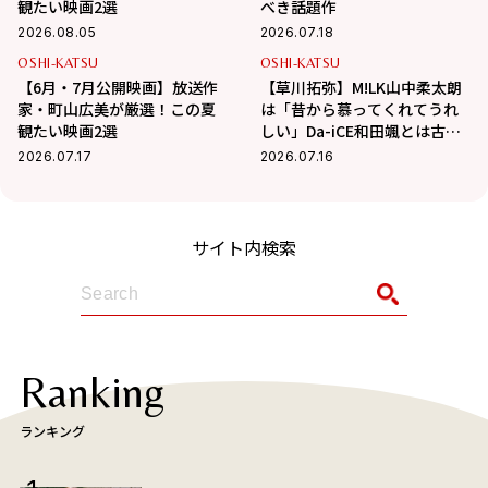
観たい映画2選
べき話題作
2026.08.05
2026.07.18
OSHI-KATSU
OSHI-KATSU
【6月・7月公開映画】放送作
【草川拓弥】M!LK山中柔太朗
家・町山広美が厳選！この夏
は「昔から慕ってくれてうれ
観たい映画2選
しい」Da-iCE和田颯とは古着
屋へ！華麗な交友関係に迫る
2026.07.17
2026.07.16
サイト内検索
Ranking
ランキング