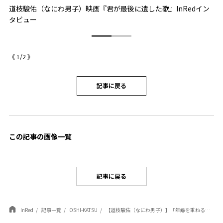
道枝駿佑（なにわ男子）映画『君が最後に遺した歌』InRedイン
タビュー
《
1
/
2
》
記事に戻る
この記事の画像一覧
記事に戻る
InRed
記事一覧
OSHI-KATSU
【道枝駿佑（なにわ男子）】「年齢を重ねるほどに感情の幅が広がっている」映画『君が最後に遺した歌』インタビュー