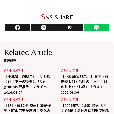
S
NS SHARE
Related Article
関連記事
OSHI-KATSU
OSHI-KATSU
【小瀧望（WEST.）】サシ飯
【小瀧望(WEST.）】演出・藤
に行く唯一の後輩は「Aぇ!
田俊太郎と念願のタッグ！幻
group佐野晶哉」プライベー
の井上ひさし戯曲『うま』で
トな交友録を告白
演じる“爽快な悪人”の魅力と
2026.08.07
2026.08.06
は
OSHI-KATSU
OSHI-KATSU
【8月・9月公開映画】放送作
【2026年7月公開】映画おす
家・町山広美が厳選！夏休み
すめ5選！夏休みに劇場で観る