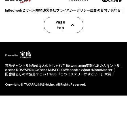
InRed webとは
利用規約
運営会社
プライバシーポリシー
広告のお問い合わせ
Page
top
宝島チャンネル
InRed
大人のおしゃれ手帖
sweet
mini
素敵なあの人
リンネル
otona ROSY
SPRiNG
otona MUSE
GLOW
MonoMax
smart
MonoMaster
田舎暮らしの本
宝島すごい！WEB
『このミステリーがすごい！』大賞
Copyright © TAKARAJIMASHA,Inc. All Rights Reserved.