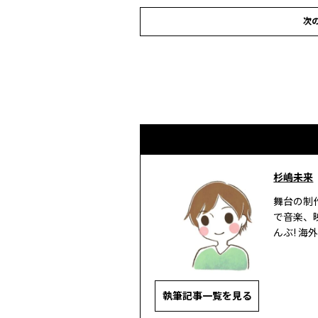
次
杉嶋未来
舞台の制
で音楽、
んぶ! 海
執筆記事一覧を見る