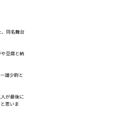
た、同名舞台
芋や豆腐と納
一雄少尉と
二人が最後に
だと思いま