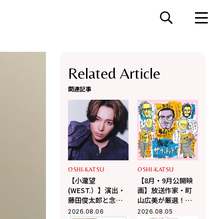
Related Article
関連記事
OSHI-KATSU
OSHI-KATSU
【小瀧望
【8月・9月公開映
(WEST.）】演出・
画】放送作家・町
藤田俊太郎と念願
山広美が厳選！夏
のタッグ！幻の井
休み観たい映画2選
2026.08.06
2026.08.05