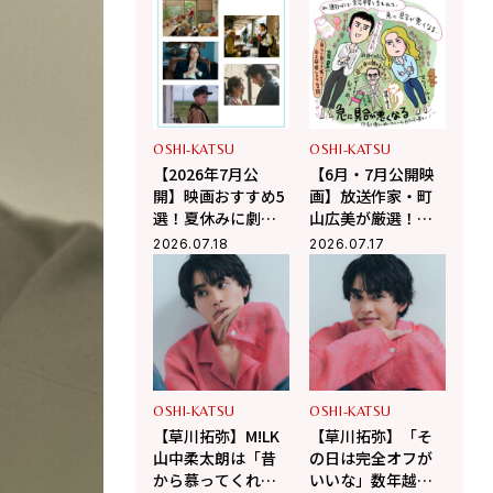
上ひさし戯曲『う
ま』で演じる“爽快
な悪人”の魅力とは
OSHI-KATSU
OSHI-KATSU
【2026年7月公
【6月・7月公開映
開】映画おすすめ5
画】放送作家・町
選！夏休みに劇場
山広美が厳選！こ
で観るべき話題作
の夏観たい映画2選
2026.07.18
2026.07.17
OSHI-KATSU
OSHI-KATSU
【草川拓弥】M!LK
【草川拓弥】「そ
山中柔太朗は「昔
の日は完全オフが
から慕ってくれて
いいな」数年越し