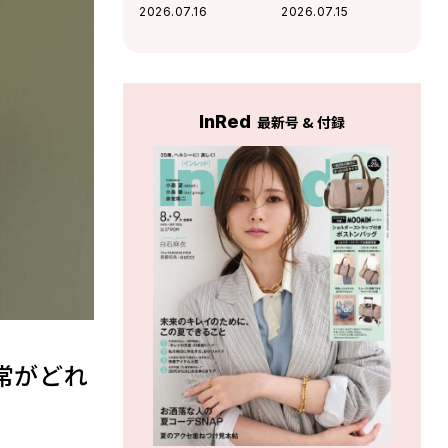
うれしい」Da-iCE
に願う“超特急メン
2026.07.16
2026.07.15
和田颯とは古着屋
バーとのBBQ”！最
へ！華麗な交友関
近熱中している趣
係に迫る
味も
InRed
最新号 & 付録
常がどれ