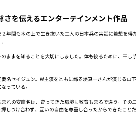
尊さを伝えるエンターテインメント作品
２年間も木の上で生き抜いた二人の日本兵の実話に着想を得
』。
そのままを知ることを大切にしました。体も絞るために、干し
慶名セイジュン。W主演をともに飾る堤真一さんが演じる山下
になっている。
生まれの安慶名は、育ってきた環境も教育もまるで違う。その
を押しつけ合わず、互いの自由を尊重し合ったからできたこと