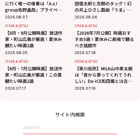
に行く唯一の後輩は「Aぇ!
田俊太郎と念願のタッグ！幻
group佐野晶哉」プライベー
の井上ひさし戯曲『うま』で
トな交友録を告白
演じる“爽快な悪人”の魅力と
2026.08.07
2026.08.06
は
OSHI-KATSU
OSHI-KATSU
【8月・9月公開映画】放送作
【2026年7月公開】映画おす
家・町山広美が厳選！夏休み
すめ5選！夏休みに劇場で観る
観たい映画2選
べき話題作
2026.08.05
2026.07.18
OSHI-KATSU
OSHI-KATSU
【6月・7月公開映画】放送作
【草川拓弥】M!LK山中柔太朗
家・町山広美が厳選！この夏
は「昔から慕ってくれてうれ
観たい映画2選
しい」Da-iCE和田颯とは古着
屋へ！華麗な交友関係に迫る
2026.07.17
2026.07.16
サイト内検索