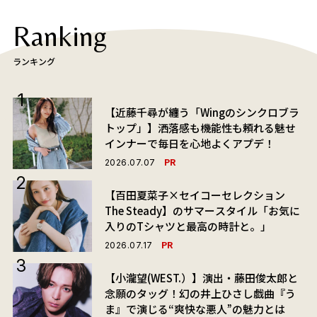
Ranking
ランキング
【近藤千尋が纏う「Wingのシンクロブラ
トップ」】洒落感も機能性も頼れる魅せ
インナーで毎日を心地よくアプデ！
PR
2026.07.07
【百田夏菜子×セイコーセレクション
The Steady】のサマースタイル「お気に
入りのTシャツと最高の時計と。」
PR
2026.07.17
【小瀧望(WEST.）】演出・藤田俊太郎と
念願のタッグ！幻の井上ひさし戯曲『う
ま』で演じる“爽快な悪人”の魅力とは