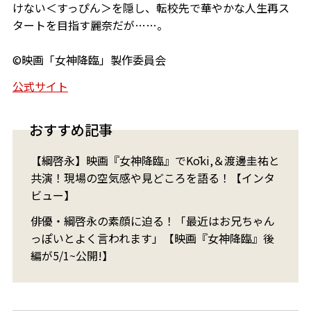
けない＜すっぴん＞を隠し、転校先で華やかな人生再ス
タートを目指す麗奈だが……。
©映画「女神降臨」製作委員会
公式サイト
おすすめ記事
【綱啓永】映画『女神降臨』でKōki,＆渡邊圭祐と
共演！現場の空気感や見どころを語る！【インタ
ビュー】
俳優・綱啓永の素顔に迫る！「最近はお兄ちゃん
っぽいとよく言われます」【映画『女神降臨』後
編が5/1~公開!】