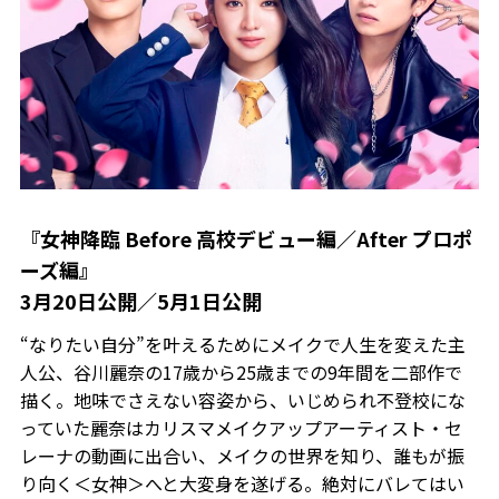
『女神降臨 Before 高校デビュー編／After プロポ
ーズ編』
3月20日公開／5月1日公開
“なりたい自分”を叶えるためにメイクで人生を変えた主
人公、谷川麗奈の17歳から25歳までの9年間を二部作で
描く。地味でさえない容姿から、いじめられ不登校にな
っていた麗奈はカリスマメイクアップアーティスト・セ
レーナの動画に出合い、メイクの世界を知り、誰もが振
り向く＜女神＞へと大変身を遂げる。絶対にバレてはい