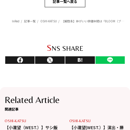
記事一覧へ戻る
InRed
記事一覧
OSHI-KATSU
【綱啓永】仲がいい俳優仲間は「8LOOM（ブルーム）」のメンバー! 【映画『女神降臨』後編が5/1~公開!】
S
NS SHARE
Related Article
関連記事
OSHI-KATSU
OSHI-KATSU
【小瀧望（WEST.）】サシ飯
【小瀧望(WEST.）】演出・藤