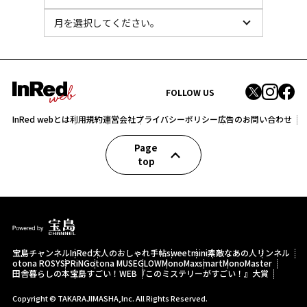
FOLLOW US
InRed webとは
利用規約
運営会社
プライバシーポリシー
広告のお問い合わせ
Page
top
宝島チャンネル
InRed
大人のおしゃれ手帖
sweet
mini
素敵なあの人
リンネル
otona ROSY
SPRiNG
otona MUSE
GLOW
MonoMax
smart
MonoMaster
田舎暮らしの本
宝島すごい！WEB
『このミステリーがすごい！』大賞
Copyright © TAKARAJIMASHA,Inc. All Rights Reserved.