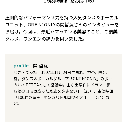
この記事の画像一覧を見る（1枚）
圧倒的なパフォーマンス力を持つ人気ダンス＆ボーカル
ユニット、ONE Nʼ ONLYの関哲汰さんのインタビューを
お届け。今回は、最近ハマっている美容のこと、ご褒美
グルメ、ワンエンの魅力を伺いました。
profile
関 哲汰
せき・てった 1997年11⽉24⽇⽣まれ、神奈川県出
⾝。ダンス＆ボーカルグループ「ONE N’ ONLY」のボー
カル・TETTAとして活動中。主な出演作にドラマ「家
政婦クロミは腐った家族を許さない」（25）、主演映画
『100秒の拳王 ‒ケンカバトルロワイアル‒』（24）な
ど。