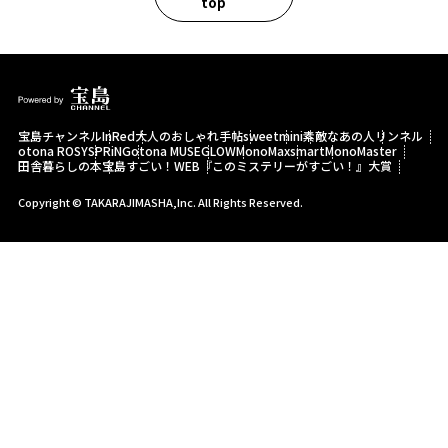
top
宝島チャンネル
InRed
大人のおしゃれ手帖
sweet
mini
素敵なあの人
リンネル
otona ROSY
SPRiNG
otona MUSE
GLOW
MonoMax
smart
MonoMaster
田舎暮らしの本
宝島すごい！WEB
『このミステリーがすごい！』大賞
Copyright © TAKARAJIMASHA,Inc. All Rights Reserved.