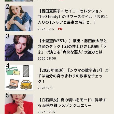
【百田夏菜子×セイコーセレクション
The Steady】のサマースタイル「お気に
入りのTシャツと最高の時計と。」
PR
2026.07.17
【小瀧望(WEST.）】演出・藤田俊太郎と
念願のタッグ！幻の井上ひさし戯曲『う
ま』で演じる“爽快な悪人”の魅力とは
2026.08.06
【2026年開運】【シウマの数字占い】 ま
ずは自分の身のまわりの数字をチェッ
ク！
2025.12.13
【白石麻衣】夏の装いをモードに昇華す
る 品格を纏うメゾンジュエリー
2026.07.07