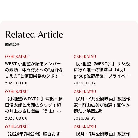
Related Article
関連記事
OSHI-KATSU
OSHI-KATSU
WEST.小瀧望が語るメンバー
【小瀧望（WEST.）】サシ飯
の素顔｜中間淳太への“厄介な
に行く唯一の後輩は「Aぇ!
甘え方”と濵田崇裕のツボすぎ
group佐野晶哉」プライベー
る言動
トな交友録を告白
2026.08.08
2026.08.07
OSHI-KATSU
OSHI-KATSU
【小瀧望(WEST.）】演出・藤
【8月・9月公開映画】放送作
田俊太郎と念願のタッグ！幻
家・町山広美が厳選！夏休み
の井上ひさし戯曲『うま』で
観たい映画2選
演じる“爽快な悪人”の魅力と
2026.08.06
2026.08.05
は
OSHI-KATSU
OSHI-KATSU
【2026年7月公開】映画おす
【6月・7月公開映画】放送作