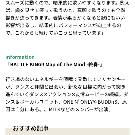
スムーズに動くので、結果的に歌いやすくなります。例え
ば、歯を見せて笑って歌うのと、真顔で歌うのでも全然
響きが違ってきます。表情が柔らかくなると歌にもいい
影響が出るし、結果的にパフォーマンスが向上するの
で、これからも続けていこうと思っています」
information
『BATTLE KING!! Map of The Mind -終奏-』
⾏き場のないエネルギーを喧嘩で発散していたヤンキー
が、ダンスと仲間と出会い、新たな⽬標に向かって突き
進んでいくダンス✕アクション✕友情ムービーの続編。ダ
ンス＆ボーカルユニット、ONE N’ ONLYやBUDDiiS、原
因は自分にある。、M!LKなどのメンバーが出演。
おすすめ記事