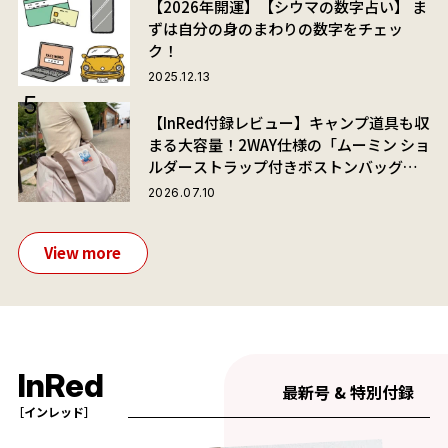
【2026年開運】【シウマの数字占い】 ま
ずは自分の身のまわりの数字をチェッ
ク！
2025.12.13
【InRed付録レビュー】キャンプ道具も収
まる大容量！2WAY仕様の「ムーミン ショ
ルダーストラップ付きボストンバッグ」
が夏旅におすすめな理由
2026.07.10
View more
InRed
最新号 & 特別付録
［インレッド］