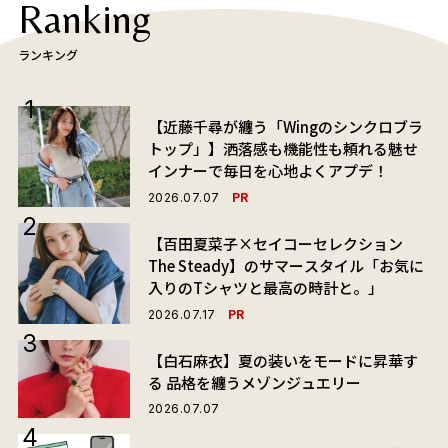
Ranking
ランキング
【近藤千尋が纏う「Wingのシンクロブラ
トップ」】洒落感も機能性も頼れる魅せ
インナーで毎日を心地よくアプデ！
PR
2026.07.07
【百田夏菜子×セイコーセレクション
The Steady】のサマースタイル「お気に
入りのTシャツと最高の時計と。」
PR
2026.07.17
【白石麻衣】夏の装いをモードに昇華す
る 品格を纏うメゾンジュエリー
2026.07.07