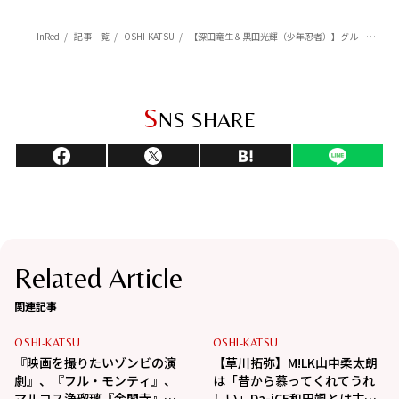
InRed
記事一覧
OSHI-KATSU
【深田竜生＆黒田光輝（少年忍者）】グループの魅力は？メンバーとのエピソードも！【インタビュー】
S
NS SHARE
Related Article
関連記事
OSHI-KATSU
OSHI-KATSU
『映画を撮りたいゾンビの演
【草川拓弥】M!LK山中柔太朗
劇』、『フル・モンティ』、
は「昔から慕ってくれてうれ
マルコス浄瑠璃『金閣寺』
しい」Da-iCE和田颯とは古着