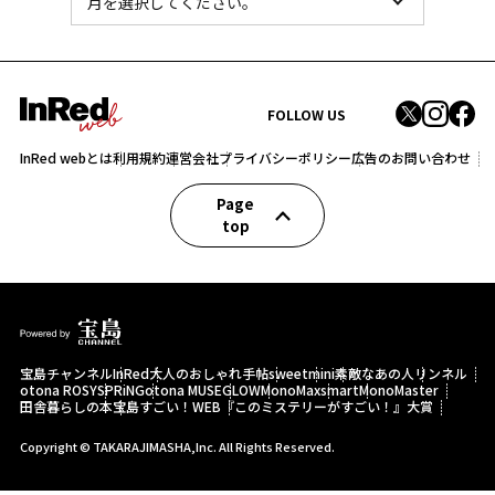
FOLLOW US
InRed webとは
利用規約
運営会社
プライバシーポリシー
広告のお問い合わせ
Page
top
宝島チャンネル
InRed
大人のおしゃれ手帖
sweet
mini
素敵なあの人
リンネル
otona ROSY
SPRiNG
otona MUSE
GLOW
MonoMax
smart
MonoMaster
田舎暮らしの本
宝島すごい！WEB
『このミステリーがすごい！』大賞
Copyright © TAKARAJIMASHA,Inc. All Rights Reserved.