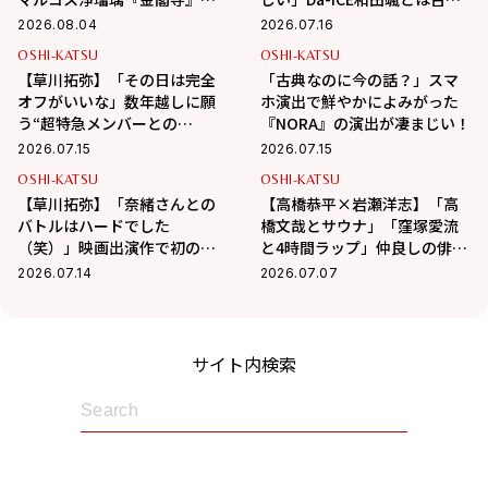
【伊達なつめさんの一押しス
屋へ！華麗な交友関係に迫る
2026.08.04
2026.07.16
テージ情報】
OSHI-KATSU
OSHI-KATSU
【草川拓弥】「その日は完全
「古典なのに今の話？」スマ
オフがいいな」数年越しに願
ホ演出で鮮やかによみがった
う“超特急メンバーとの
『NORA』の演出が凄まじい！
BBQ”！最近熱中している趣味
2026.07.15
2026.07.15
も
OSHI-KATSU
OSHI-KATSU
【草川拓弥】「奈緒さんとの
【高橋恭平×岩瀬洋志】「高
バトルはハードでした
橋文哉とサウナ」「窪塚愛流
（笑）」映画出演作で初の髭
と4時間ラップ」仲良しの俳優
姿で挑んだ新境地
仲間とのエピソード公開！
2026.07.14
2026.07.07
サイト内検索