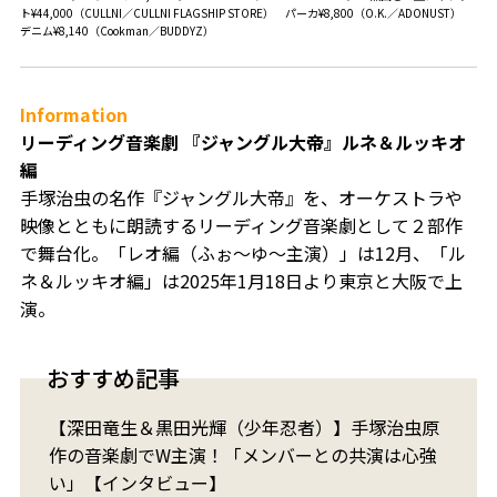
ト¥44,000（CULLNI／CULLNI FLAGSHIP STORE） パーカ¥8,800（O.K.／ADONUST）
デニム¥8,140（Cookman／BUDDYZ）
Information
リーディング音楽劇 『ジャングル大帝』ルネ＆ルッキオ
編
手塚治虫の名作『ジャングル大帝』を、オーケストラや
映像とともに朗読するリーディング音楽劇として２部作
で舞台化。「レオ編（ふぉ〜ゆ〜主演）」は12月、「ル
ネ＆ルッキオ編」は2025年1月18日より東京と大阪で上
演。
おすすめ記事
【深田竜生＆黒田光輝（少年忍者）】手塚治虫原
作の音楽劇でW主演！「メンバーとの共演は心強
い」【インタビュー】