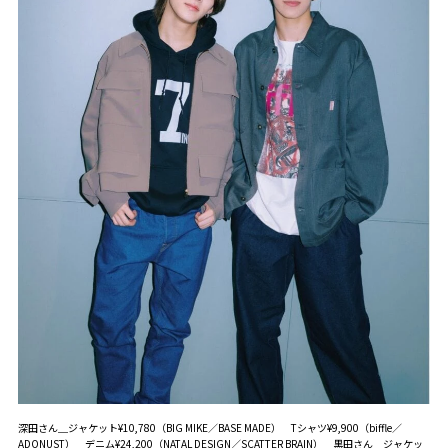
深田さん＿ジャケット¥10,780（BIG MIKE／BASE MADE） Tシャツ¥9,900（biffle／
ADONUST） デニム¥24,200（NATAL DESIGN／SCATTER BRAIN） 黒田さん＿ジャケッ