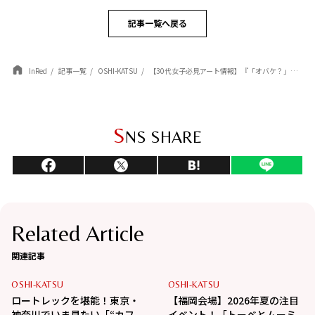
記事一覧へ戻る
InRed
記事一覧
OSHI-KATSU
【30代女子必見アート情報】『「オバケ？」展』『空想旅行案内人 ジャン＝ミッシェル・フォロン』キュレーター・林綾野さんが語る見どころとは？
S
NS SHARE
Related Article
関連記事
OSHI-KATSU
OSHI-KATSU
ロートレックを堪能！東京・
【福岡会場】2026年夏の注目
神奈川でいま見たい「“カフ
イベント！「トーベとムーミ