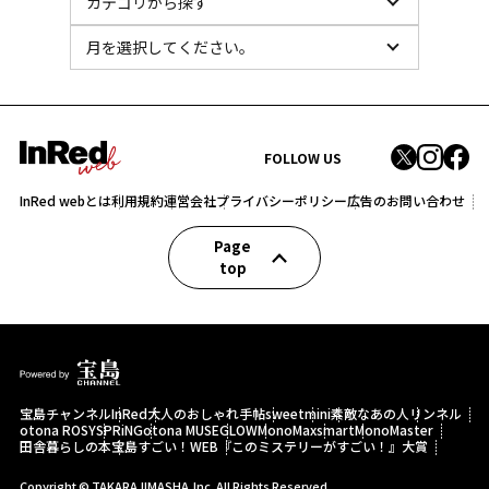
FOLLOW US
InRed webとは
利用規約
運営会社
プライバシーポリシー
広告のお問い合わせ
Page
top
宝島チャンネル
InRed
大人のおしゃれ手帖
sweet
mini
素敵なあの人
リンネル
otona ROSY
SPRiNG
otona MUSE
GLOW
MonoMax
smart
MonoMaster
田舎暮らしの本
宝島すごい！WEB
『このミステリーがすごい！』大賞
Copyright © TAKARAJIMASHA,Inc. All Rights Reserved.