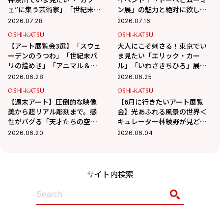
ェ”に集う芸術家」「世紀末パ
ン展」の魅力と絶対に欲しい
リの煌めき」展
お土産グッズをガチ推薦
2026.07.28
2026.07.16
OSHI-KATSU
OSHI-KATSU
【アート展覧会3選】「スウェ
大人にこそ刺さる！東京でい
ーデンのうつわ」「世紀末パ
ま見たい「エリック・カー
リの煌めき」「アニマル＆モ
ル」「いわさきちひろ」展。
ンスター」世界のアートを堪
あの名作原画に会いに行こう
2026.06.28
2026.06.25
能
OSHI-KATSU
OSHI-KATSU
【週末アート】圧倒的な映像
【6月に行きたいアート展覧
美から超リアル彫刻まで。感
会】光あふれる風景の世界＜
性がバグる「天才たちの空
キュレーター林綾野が見どこ
間」3選
ろを語る＞
2026.06.20
2026.06.04
サイト内検索