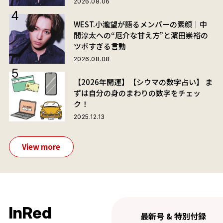
2026.08.06
WEST.小瀧望が語るメンバーの素顔｜中
間淳太への“厄介な甘え方”と濵田崇裕の
ツボすぎる言動
2026.08.08
【2026年開運】【シウマの数字占い】 ま
ずは自分の身のまわりの数字をチェッ
ク！
2025.12.13
View more
InRed
最新号 & 特別付録