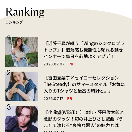
Ranking
ランキング
【近藤千尋が纏う「Wingのシンクロブラ
トップ」】洒落感も機能性も頼れる魅せ
インナーで毎日を心地よくアプデ！
PR
2026.07.07
【百田夏菜子×セイコーセレクション
The Steady】のサマースタイル「お気に
入りのTシャツと最高の時計と。」
PR
2026.07.17
【小瀧望(WEST.）】演出・藤田俊太郎と
念願のタッグ！幻の井上ひさし戯曲『う
ま』で演じる“爽快な悪人”の魅力とは