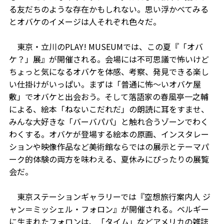
る友だちのような存在かもしれない。思い浮かべてみる
とオバケのイメージは人それぞれ色々だ。
東京・立川のPLAY! MUSEUMでは、この夏『「オバ
ケ？」展』が開催される。会場には不可思議で怖いけど
ちょっと気になるオバケを体感、考察、発見できる楽し
い仕掛けがいっぱい。まずは「普通に怖～いオバケ屋
敷」でオバケと出会おう。そして落語家の春風亭一之輔
による、絵本「ねないこだれだ」の朗読に耳をすませ、
みんな大好きな「バーバパパ」と触れ合うゾーンでわく
わくする。オバケが登場する絵本の原画、インスタレー
ションや映像作品など美術館ならではの展示とテーマパ
ーク的体験の両方を味わえる、夏休みにぴったりの展覧
会だ。
東京ステーションギャラリーでは『空想旅行案内人 ジ
ャン＝ミッシェル・フォロン』が開催される。ベルギー
に生まれたフォロンは、「タイム」などアメリカの雑誌