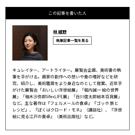
この記事を書いた人
林 綾野
執筆記事一覧を見る
キュレイター、アートライター。展覧会企画、美術書の執
筆を手がける。画家の創作への想いや食の嗜好などを研
究、紹介し、美術鑑賞をより身近なのとして提案。近年手
がけた展覧会「おいしい浮世絵展」「堀内誠一 絵の世界
展」「柚木沙弥郎life•LIFE展」「谷川俊太郎絵本百貨展」
など。主な著作は『フェルメールの食卓』『ゴッホ 旅と
レシピ』、『ぼくはクロード・モネ』（講談社）、『浮世
絵に見る江戸の食卓』（美術出版社）など。