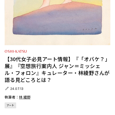
OSHI-KATSU
【30代女子必見アート情報】『「オバケ？」
展』『空想旅行案内人 ジャン＝ミッシェ
ル・フォロン』キュレーター・林綾野さんが
語る見どころとは？
24.07.13
執筆者：
林 綾野
アート