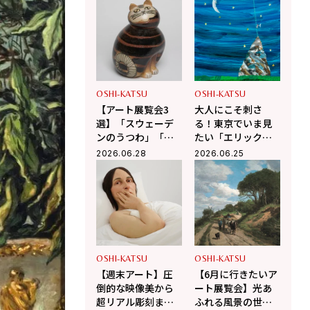
家」「世紀末パリ
と絶対に欲しいお
の煌めき」展
土産グッズをガチ
推薦
OSHI-KATSU
OSHI-KATSU
【アート展覧会3
大人にこそ刺さ
選】「スウェーデ
る！東京でいま見
ンのうつわ」「世
たい「エリック・
紀末パリの煌め
カール」「いわさ
2026.06.28
2026.06.25
き」「アニマル＆
きちひろ」展。あ
モンスター」世界
の名作原画に会い
のアートを堪能
に行こう
OSHI-KATSU
OSHI-KATSU
【週末アート】圧
【6月に行きたいア
倒的な映像美から
ート展覧会】光あ
超リアル彫刻ま
ふれる風景の世界