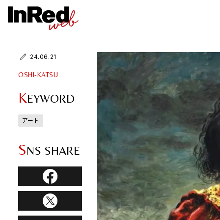
24.06.21
OSHI-KATSU
K
EYWORD
アート
S
NS SHARE