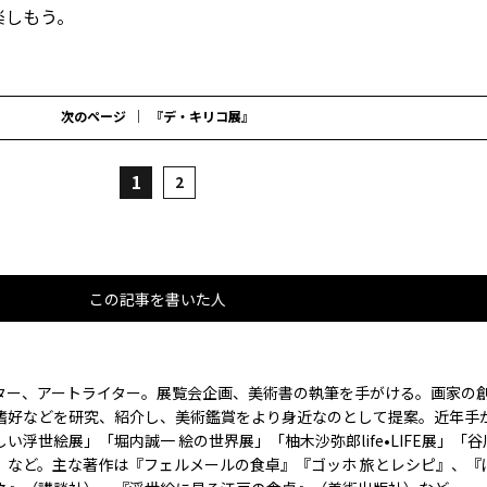
楽しもう。
次のページ
『デ・キリコ展』
1
2
この記事を書いた人
ター、アートライター。展覧会企画、美術書の執筆を手がける。画家の
嗜好などを研究、紹介し、美術鑑賞をより身近なのとして提案。近年手
い浮世絵展」「堀内誠一 絵の世界展」「柚木沙弥郎life•LIFE展」「
」など。主な著作は『フェルメールの食卓』『ゴッホ 旅とレシピ』、『