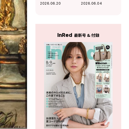
で。感性がバグる
＜キュレーター林
2026.06.20
2026.06.04
「天才たちの空
綾野が見どころを
間」3選
語る＞
InRed
最新号 & 付録