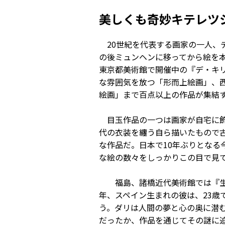
美しくも奇妙キテレツ
20世紀を代表する画家の一人、デ
の後ミュンヘンに移ってから絵を
東京都美術館で開催中の『デ・キ
な雰囲気を放つ「形而上絵画」、
絵画」まで百点以上の作品が集結
目玉作品の一つは画家が自宅に飾
代の衣装を纏う自ら描いたもので
な作品だ。日本で10年ぶりとな
な絵の数々をしっかりこの目で見
福島、諸橋近代美術館では『生誕１
年、スペイン生まれの彼は、23
う。ダリは人間の夢と心の奥に潜
だったか、作品を通じてその謎に