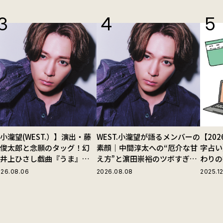
小瀧望(WEST.）】演出・藤
WEST.小瀧望が語るメンバーの
【20
田俊太郎と念願のタッグ！幻
素顔｜中間淳太への“厄介な甘
字占い
の井上ひさし戯曲『うま』で
え方”と濵田崇裕のツボすぎる
わりの
じる“爽快な悪人”の魅力と
言動
26.08.06
2026.08.08
2025.12
は