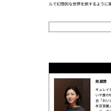
ルで幻想的な世界を旅するように
林 綾野
キュレイ
いや食の
会「おいし
本百貨展