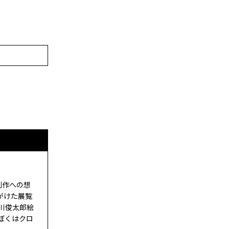
創作への想
がけた展覧
谷川俊太郎絵
ぼくはクロ