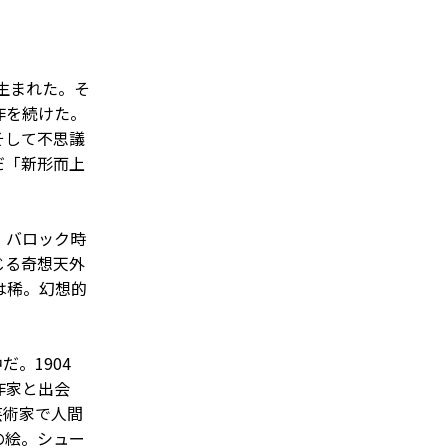
生まれた。そ
作を続けた。
そして不思議
だ「新形而上
。バロック時
じる奇想天外
は稀。幻想的
。1904
作家と出会
芸術家で人間
の絵。シュー