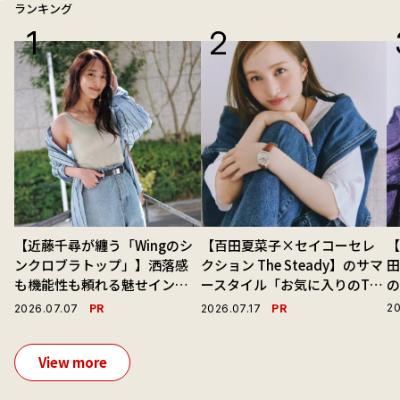
ランキング
【近藤千尋が纏う「Wingのシ
【百田夏菜子×セイコーセレ
【
ンクロブラトップ」】洒落感
クション The Steady】のサマ
も機能性も頼れる魅せインナ
ースタイル「お気に入りのTシ
ーで毎日を心地よくアプデ！
ャツと最高の時計と。」
演
PR
PR
20
2026.07.07
2026.07.17
View more