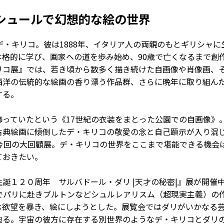
シュールで幻想的な絵の世界
・キリコ。彼は1888年、イタリア人の両親のもとギリシャに
本格的に学び、画家への道を歩み始め、90歳で亡くなるまで創
リコ展』では、若き頃から数多く描き続けた自画像や肖像画、
西洋の伝統的な絵画の香り漂う作品群、さらに晩年に取り組ん
する。
っていたという《17世紀の衣装をまとった公園での自画像》
古典絵画に傾倒したデ・キリコの敬愛の念と自己顕示が入り混
る今回の大回顧展。デ・キリコの世界をここまで堪能できる機会
ておきたい。
２０周年 サルバドール・ダリ |天才の秘密|』展が開催中だ
歳でパリに赴きブルトンなどシュルレアリスム（超現実主義）の
む欲望を暴き、絵にしようとした。展覧会ではダリがいかなる
迫る。宇宙の彼方に存在する別世界のようなデ・キリコとダリ