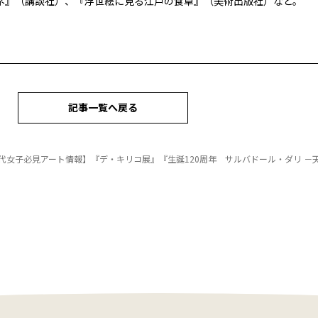
ネ』（講談社）、『浮世絵に見る江戸の食卓』（美術出版社）など。
記事一覧へ戻る
代女子必見アート情報】『デ・キリコ展』『生誕120周年 サルバドール・ダリ －天才の秘密－』キュレーター・林綾野さんが