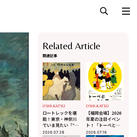
Related Article
関連記事
OSHI-KATSU
OSHI-KATSU
ロートレックを堪
【福岡会場】2026
能！東京・神奈川
年夏の注目イベン
でいま見たい「“カ
ト！「トーベとム
フェ”に集う芸術
ーミン展」の魅力
2026.07.28
2026.07.16