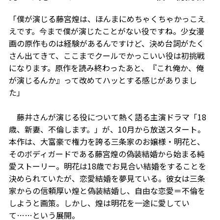
「僕が演じる藤宮煌は、ほんまにめちゃくちゃかっこえ
えです。今まで僕が演じたことがない役ですね。少女漫
画の原作ものは経験があるんですけど、決め台詞がたく
さん出てきて、ここまでクールでかっこいい役は初挑戦
になります。原作を読み終わったあと、『これ俺か、俺
が演じるんか』って改めてハッとする感じがありまし
た」
藤井さんが演じる役について熱く語る主演ドラマ「18
歳、新妻、不倫します。」が、10月から放送スタート。
本作は、大富豪で権力を誇る三条家のお嬢様・明花と、
そのボディガードである藤宮煌の偽装結婚から始まる純
愛ストーリー。明花は18歳でお見合い結婚をすることを
決められていたが、恋愛結婚を夢見ている。彼女は三条
家からの信頼厚い煌と偽装結婚し、自由な恋愛＝不倫を
しようと画策。しかし、煌は明花を一途に愛してい
て……という展開。