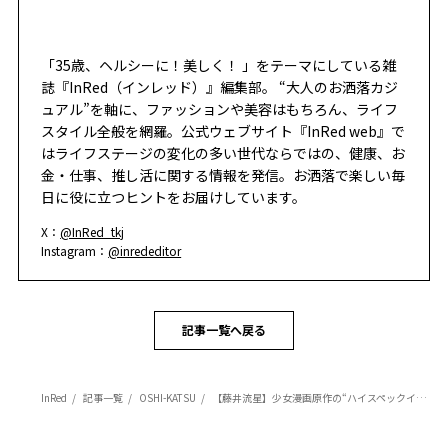
「35歳、ヘルシーに！美しく！ 」をテーマにしている雑
誌『InRed（インレッド）』編集部。 “大人のお洒落カジ
ュアル”を軸に、ファッションや美容はもちろん、ライフ
スタイル全般を網羅。公式ウェブサイト『InRed web』で
はライフステージの変化の多い世代ならではの、健康、お
金・仕事、推し活に関する情報を発信。お洒落で楽しい毎
日に役に立つヒントをお届けしています。
X：
@InRed_tkj
Instagram：
@inrededitor
記事一覧へ戻る
InRed
記事一覧
OSHI-KATSU
【藤井流星】少女漫画原作の“ハイスペックイケメン”役に胸キュン必至！「絶対に満足してもらえるように演じたい」