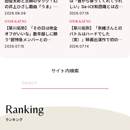
田俊太郎と念願のタッグ！幻
は「昔から慕ってくれてうれ
の井上ひさし戯曲『うま』で
しい」Da-iCE和田颯とは古着
演じる“爽快な悪人”の魅力と
屋へ！華麗な交友関係に迫る
2026.08.06
2026.07.16
は
OSHI-KATSU
OSHI-KATSU
【草川拓弥】「その日は完全
【草川拓弥】「奈緒さんとの
オフがいいな」数年越しに願
バトルはハードでした
う“超特急メンバーとの
（笑）」映画出演作で初の髭
BBQ”！最近熱中している趣味
姿で挑んだ新境地
2026.07.15
2026.07.14
も
サイト内検索
Ranking
ランキング