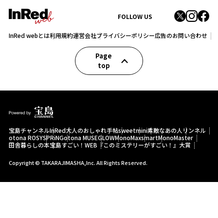
FOLLOW US
InRed webとは
利用規約
運営会社
プライバシーポリシー
広告のお問い合わせ
Page
top
宝島チャンネル
InRed
大人のおしゃれ手帖
sweet
mini
素敵なあの人
リンネル
otona ROSY
SPRiNG
otona MUSE
GLOW
MonoMax
smart
MonoMaster
田舎暮らしの本
宝島すごい！WEB
『このミステリーがすごい！』大賞
Copyright © TAKARAJIMASHA,Inc. All Rights Reserved.