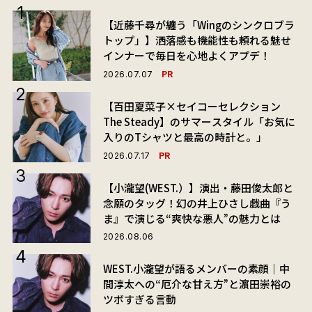
【近藤千尋が纏う「Wingのシンクロブラ
トップ」】洒落感も機能性も頼れる魅せ
インナーで毎日を心地よくアプデ！
PR
2026.07.07
【百田夏菜子×セイコーセレクション
The Steady】のサマースタイル「お気に
入りのTシャツと最高の時計と。」
PR
2026.07.17
【小瀧望(WEST.）】演出・藤田俊太郎と
念願のタッグ！幻の井上ひさし戯曲『う
ま』で演じる“爽快な悪人”の魅力とは
2026.08.06
WEST.小瀧望が語るメンバーの素顔｜中
間淳太への“厄介な甘え方”と濵田崇裕の
ツボすぎる言動