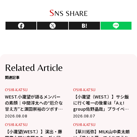
S
NS SHARE
Related Article
関連記事
OSHI-KATSU
OSHI-KATSU
WEST.小瀧望が語るメンバー
【小瀧望（WEST.）】サシ飯
の素顔｜中間淳太への“厄介な
に行く唯一の後輩は「Aぇ!
甘え方”と濵田崇裕のツボすぎ
group佐野晶哉」プライベー
る言動
トな交友録を告白
2026.08.08
2026.08.07
OSHI-KATSU
OSHI-KATSU
【小瀧望(WEST.）】演出・藤
【草川拓弥】M!LK山中柔太朗