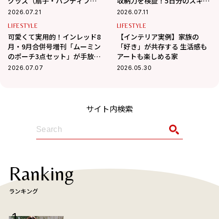
グッズ（扇子・ハンディファ
収納力を検証！5日分のスキン
ン・冷感タオル）
ケアは入る？
2026.07.21
2026.07.11
LIFESTYLE
LIFESTYLE
可愛くて実用的！インレッド8
【インテリア実例】家族の
月・9月合併号増刊「ムーミン
「好き」が共存する 生活感も
のポーチ3点セット」が手放せ
アートも楽しめる家
なくなる活用術
2026.07.07
2026.05.30
サイト内検索
Ranking
ランキング