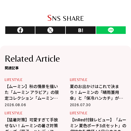
S
NS SHARE
Related Article
関連記事
LIFESTYLE
LIFESTYLE
【ムーミン】秋の情景を描い
夏のお出かけはこれで決ま
た「ムーミン アラビア」の限
り！ムーミンの「晴雨兼用
定コレクション「ムーミンズ
傘」と「保冷ハンカチ」が可
デイ 2026」が8月8日（土）よ
愛すぎ♡
2026.08.06
2026.07.30
り期間限定発売！
LIFESTYLE
LIFESTYLE
【猛暑対策】可愛すぎて手放
【InRed付録レビュー】「ムー
せない！ムーミンの暑さ対策
ミン 夏色ポーチ3点セット」の