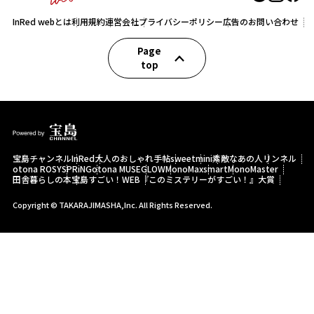
InRed webとは
利用規約
運営会社
プライバシーポリシー
広告のお問い合わせ
Page
top
宝島チャンネル
InRed
大人のおしゃれ手帖
sweet
mini
素敵なあの人
リンネル
otona ROSY
SPRiNG
otona MUSE
GLOW
MonoMax
smart
MonoMaster
田舎暮らしの本
宝島すごい！WEB
『このミステリーがすごい！』大賞
Copyright © TAKARAJIMASHA,Inc. All Rights Reserved.