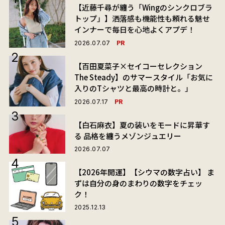
【近藤千尋が纏う「Wingのシンクロブラ
トップ」】洒落感も機能性も頼れる魅せ
インナーで毎日を心地よくアプデ！
PR
2026.07.07
【百田夏菜子×セイコーセレクション
The Steady】のサマースタイル「お気に
入りのTシャツと最高の時計と。」
PR
2026.07.17
【白石麻衣】夏の装いをモードに昇華す
る 品格を纏うメゾンジュエリー
2026.07.07
【2026年開運】【シウマの数字占い】 ま
ずは自分の身のまわりの数字をチェッ
ク！
2025.12.13