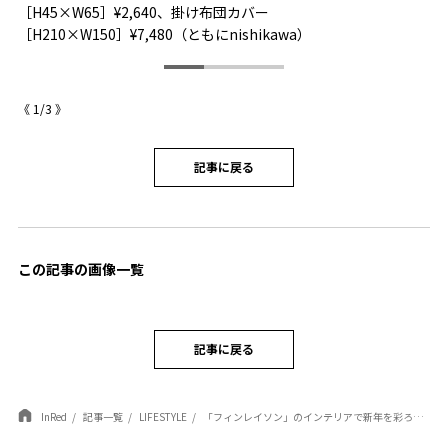
［H45×W65］¥2,640、掛け布団カバー
［
［H210×W150］¥7,480（ともにnishikawa）
《
1
/
3
》
記事に戻る
この記事の画像一覧
記事に戻る
InRed
記事一覧
LIFESTYLE
「フィンレイソン」のインテリアで新年を彩ろう！ 模様替えで始まるハッピーな一年