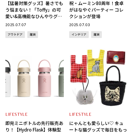
【猛暑対策グッズ】暑さでも
祝・ムーミン80周年！食卓
う悩まない！「Toffy」の可
がはなやぐパーティー コレ
愛い&高機能なひんやりグッ
クションが登場
ズ5選
2025.07.07
2025.07.03
アウトドア
雑貨
インテリア
雑貨
LIFESTYLE
LIFESTYLE
即完ミニボトルの先行販売あ
にゃんとも愛らしい♡ キュ
り！【Hydro Flask】体験型
ートな猫グッズで毎日をもっ