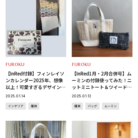
FUROKU
FUROKU
【InRed付録】フィンレイソ
【InRed1月・2月合併号】ム
ンカレンダー2025年、想像
ーミンの付録使ってみた！ニ
以上！可愛すぎるデザインに
ットミニトート＆ツイード調
一目惚れ♡
ポーチが休日に大活躍！
2025.01.14
2025.01.12
インテリア
雑貨
雑貨
バッグ
ムーミン