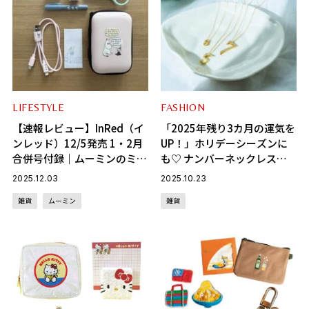
LIFESTYLE
FASHION
【速報レビュー】InRed（イ
「2025年残り3カ月の運気を
ンレッド）12/5発売 1・2月
UP！」ホリデーシーズンに
合併号付録｜ムーミンのミニ
も♡ ナンバーネックレスの
ミニ文具セットを開封！サイ
ジュエリーで開運オシャ活
2025.12.03
2025.10.23
ズ感や使い勝手も解説
【September５（セプテン
雑貨
ムーミン
雑貨
バーファイブ】