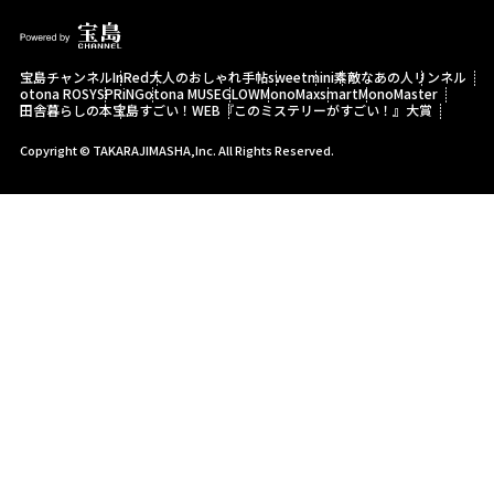
宝島チャンネル
InRed
大人のおしゃれ手帖
sweet
mini
素敵なあの人
リンネル
otona ROSY
SPRiNG
otona MUSE
GLOW
MonoMax
smart
MonoMaster
田舎暮らしの本
宝島すごい！WEB
『このミステリーがすごい！』大賞
Copyright © TAKARAJIMASHA,Inc. All Rights Reserved.