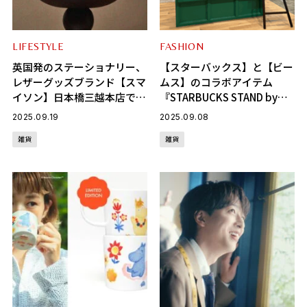
LIFESTYLE
FASHION
英国発のステーショナリー、
【スターバックス】と【ビー
レザーグッズブランド【スマ
ムス】のコラボアイテム
イソン】日本橋三越本店で
『STARBUCKS STAND by
POP UPイベントを開催中
BEAMS』の第一弾が発売！
2025.09.19
2025.09.08
【絶対買うべきBEST５】は
雑貨
雑貨
コレ！