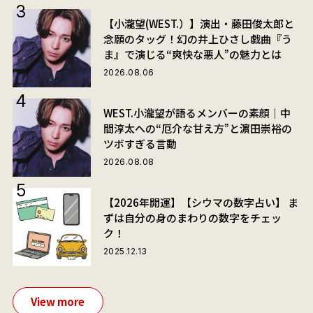
【小瀧望(WEST.）】演出・藤田俊太郎と
念願のタッグ！幻の井上ひさし戯曲『う
ま』で演じる“爽快な悪人”の魅力とは
2026.08.06
WEST.小瀧望が語るメンバーの素顔｜中
間淳太への“厄介な甘え方”と濵田崇裕の
ツボすぎる言動
2026.08.08
【2026年開運】【シウマの数字占い】 ま
ずは自分の身のまわりの数字をチェッ
ク！
2025.12.13
View more