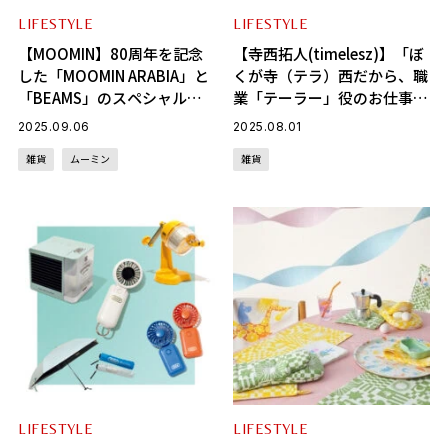
LIFESTYLE
LIFESTYLE
【MOOMIN】80周年を記念
【寺⻄拓⼈(timelesz)】「ぼ
した「MOOMIN ARABIA」と
くが寺（テラ）⻄だから、職
「BEAMS」のスペシャルコ
業「テーラー」役のお仕事を
ラボアイテムが発売！
いただけたと思うと、先祖に
2025.09.06
2025.08.01
感謝したい（笑）」
雑貨
ムーミン
雑貨
LIFESTYLE
LIFESTYLE