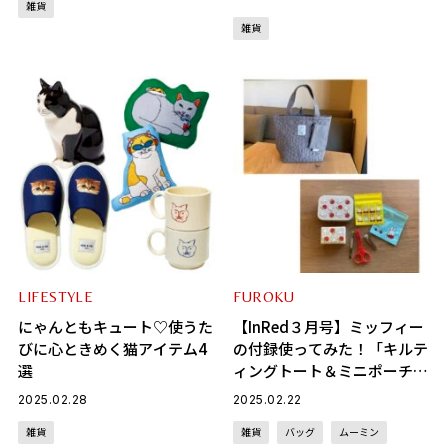
雑貨
雑貨
LIFESTYLE
FUROKU
にゃんともキュート♡使うた
【InRed３月号】ミッフィー
びに心ときめく猫アイテム4
の付録使ってみた！「キルテ
選
ィングトート＆ミニポーチセ
ット」と「缶ケース付きお助
2025.02.28
2025.02.22
け６点セット」が子どもとの
雑貨
雑貨
バッグ
ムーミン
お出掛けに大活躍！