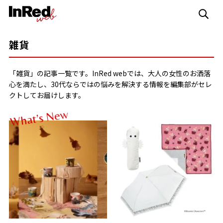
雑貨
「雑貨」の記事一覧です。InRed webでは、大人の女性のお洒落
心を満たし、30代ならではの悩みを解決する情報を編集部がセレ
クトしてお届けします。
w
e
N
s
’
t
a
h
W