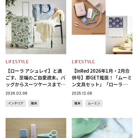
LIFESTYLE
LIFESTYLE
【ローラ アシュレイ】と過
【InRed 2026年1月・2月合
ごす、至福のご自愛週末。バ
併号】即GET推奨！「ムーミ
ッグからスーツケースまで
ン文具セット」「ローラ ア
「心ときめく雑貨」を味方に
シュレイ カレンダー」の豪
2026.02.06
2025.12.06
華2大付録をチェック！
インテリア
雑貨
雑貨
ムーミン