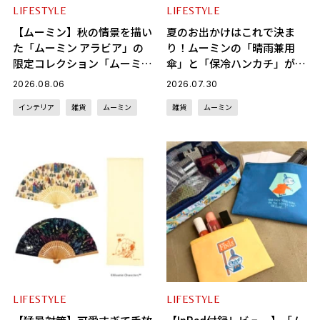
LIFESTYLE
LIFESTYLE
【ムーミン】秋の情景を描い
夏のお出かけはこれで決ま
た「ムーミン アラビア」の
り！ムーミンの「晴雨兼用
限定コレクション「ムーミン
傘」と「保冷ハンカチ」が可
ズデイ 2026」が8月8日
愛すぎ♡
2026.08.06
2026.07.30
（土）より期間限定発売！
インテリア
雑貨
ムーミン
雑貨
ムーミン
LIFESTYLE
LIFESTYLE