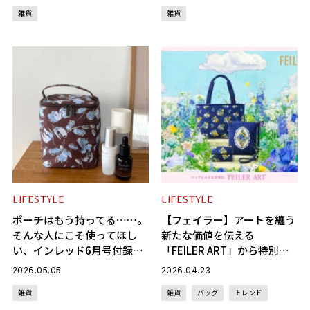
ュー
ケア収納もスッキリ
雑貨
雑貨
LIFESTYLE
LIFESTYLE
ポーチはもう持ってる……。
【フェイラー】アートを纏う
そんな人にこそ使ってほし
新たな価値を伝える
い、インレッド6月号付録の
「FEILER ART」から特別映
「縦型収納＆ミラー」が合理
像第1弾が初公開！美術館の
2026.05.05
2026.04.23
的すぎる！
ように体験できるPOPUPイ
雑貨
雑貨
バッグ
トレンド
ベントも開催