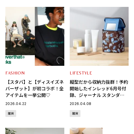
FASHION
LIFESTYLE
【スタバ】と【ディスイズネ
縦型だから収納力抜群！予約
バーザット】が初コラボ！全
開始したインレッド6月号付
アイテムを一挙公開♡
録、ジャーナル スタンダー
ド レリュームのポーチが超
2026.04.22
2026.04.08
優秀
雑貨
雑貨