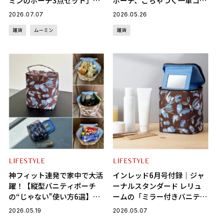
ミンのポーチ3点セット」が
ポーチ、ごちゃつく一軍コス
手放せなくなる活用術
メが全部まとまって感動…！
2026.07.07
2026.05.26
使い方実例を紹介
雑貨
ムーミン
雑貨
LIFESTYLE
LIFESTYLE
神フィット連発で家中で大活
インレッド6月号付録｜ジャ
躍！【縦型バニティポーチ
ーナルスタンダード レリュ
の“じゃない”使い方6選】イ
ームの「ミラー付きバニテ
ンレッド6月号付録正直レビ
ィ」が超優秀！縦型でスキン
2026.05.19
2026.05.07