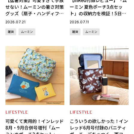
【猛暑対策】可愛すぎて手放
【InRed付録レビュー】「ム
せない！ムーミンの暑さ対策
ーミン 夏色ポーチ3点セッ
グッズ（扇子・ハンディファ
ト」の収納力を検証！5日分
ン・冷感タオル）
のスキンケアは入る？
2026.07.21
2026.07.11
雑貨
ムーミン
雑貨
ムーミン
LIFESTYLE
LIFESTYLE
可愛くて実用的！インレッド
こういうの欲しかった！イン
8月・9月合併号増刊「ムー
レッド6月号付録のバニティ