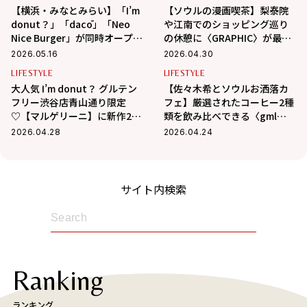
【横浜・みなとみらい】「I’m
【ソウルの漫画喫茶】梨泰院
donut？」「dacō」「Neo
や江南でのショッピング巡り
Nice Burger」が同時オープ
の休憩に〈GRAPHIC〉が最
ン！限定商品を全部見せ
適！
2026.05.16
2026.04.30
♡【取材レポ】
LIFESTYLE
LIFESTYLE
大人気 I’m donut？ グルテン
【佐々木希とソウルお洒落カ
フリー渋谷店青山通り限定
フェ】厳選されたコーヒー2種
♡【マルゲリーニ】に新作2種
類を飲み比べできる〈gml
が仲間入り！【取材レポ】
Hannam〉のペアリング
2026.04.28
2026.04.24
サイト内検索
Ranking
ランキング