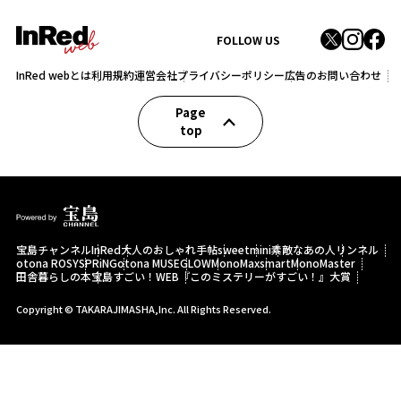
FOLLOW US
InRed webとは
利用規約
運営会社
プライバシーポリシー
広告のお問い合わせ
Page
top
宝島チャンネル
InRed
大人のおしゃれ手帖
sweet
mini
素敵なあの人
リンネル
otona ROSY
SPRiNG
otona MUSE
GLOW
MonoMax
smart
MonoMaster
田舎暮らしの本
宝島すごい！WEB
『このミステリーがすごい！』大賞
Copyright © TAKARAJIMASHA,Inc. All Rights Reserved.