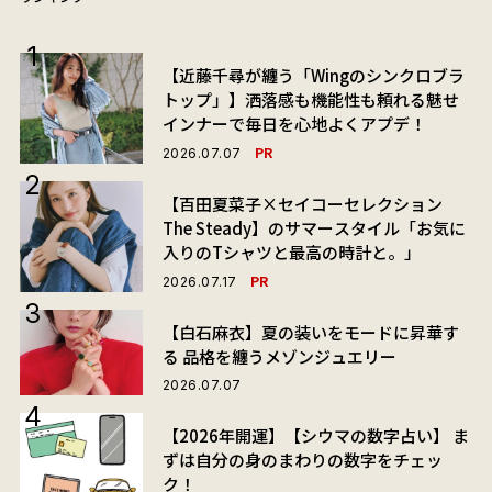
【近藤千尋が纏う「Wingのシンクロブラ
トップ」】洒落感も機能性も頼れる魅せ
インナーで毎日を心地よくアプデ！
PR
2026.07.07
【百田夏菜子×セイコーセレクション
The Steady】のサマースタイル「お気に
入りのTシャツと最高の時計と。」
PR
2026.07.17
【白石麻衣】夏の装いをモードに昇華す
る 品格を纏うメゾンジュエリー
2026.07.07
【2026年開運】【シウマの数字占い】 ま
ずは自分の身のまわりの数字をチェッ
ク！