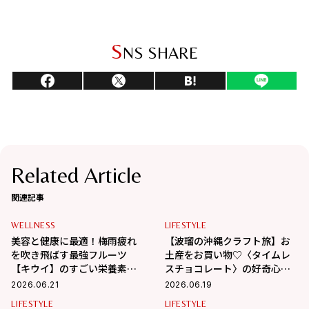
S
NS SHARE
Related Article
関連記事
WELLNESS
LIFESTYLE
美容と健康に最適！梅雨疲れ
【波瑠の沖縄クラフト旅】お
を吹き飛ばす最強フルーツ
土産をお買い物♡〈タイムレ
【キウイ】のすごい栄養素教
スチョコレート〉の好奇心を
えます！
刺激するチョコに夢中！
2026.06.21
2026.06.19
LIFESTYLE
LIFESTYLE