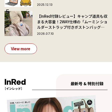
2025.12.13
【InRed付録レビュー】キャンプ道具も収
まる大容量！2WAY仕様の「ムーミン ショ
ルダーストラップ付きボストンバッグ」
が夏旅におすすめな理由
2026.07.10
View more
InRed
最新号 & 特別付録
［インレッド］