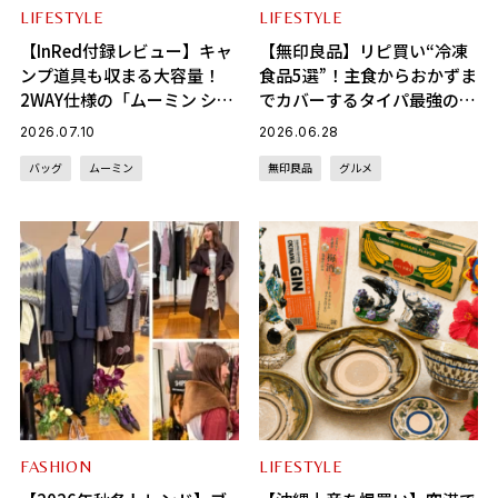
LIFESTYLE
LIFESTYLE
【InRed付録レビュー】キャ
【無印良品】リピ買い“冷凍
ンプ道具も収まる大容量！
食品5選”！主食からおかずま
2WAY仕様の「ムーミン ショ
でカバーするタイパ最強の名
ルダーストラップ付きボスト
品レポ
2026.07.10
2026.06.28
ンバッグ」が夏旅におすすめ
バッグ
ムーミン
無印良品
グルメ
な理由
FASHION
LIFESTYLE