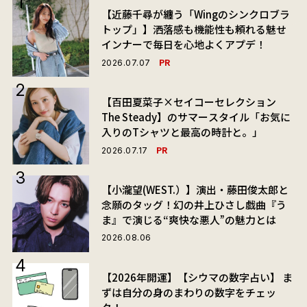
【近藤千尋が纏う「Wingのシンクロブラ
トップ」】洒落感も機能性も頼れる魅せ
インナーで毎日を心地よくアプデ！
PR
2026.07.07
【百田夏菜子×セイコーセレクション
The Steady】のサマースタイル「お気に
入りのTシャツと最高の時計と。」
PR
2026.07.17
【小瀧望(WEST.）】演出・藤田俊太郎と
念願のタッグ！幻の井上ひさし戯曲『う
ま』で演じる“爽快な悪人”の魅力とは
2026.08.06
【2026年開運】【シウマの数字占い】 ま
ずは自分の身のまわりの数字をチェッ