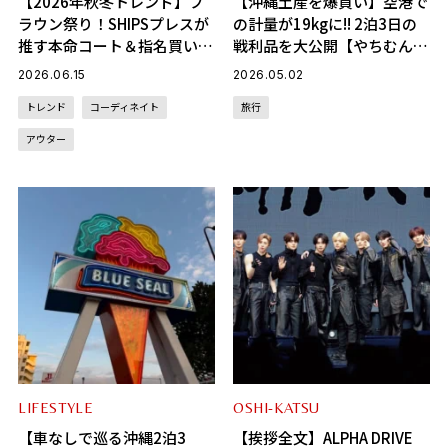
【2026年秋冬トレンド】ブ
【沖縄土産を爆買い】空港で
ラウン祭り！SHIPSプレスが
の計量が19kgに!! 2泊3日の
推す本命コート＆指名買いア
戦利品を大公開【やちむん・
イテム【展示会レポ】
お菓子・お酒etc】
2026.06.15
2026.05.02
トレンド
コーディネイト
旅行
アウター
LIFESTYLE
OSHI-KATSU
【車なしで巡る沖縄2泊3
【挨拶全文】ALPHA DRIVE