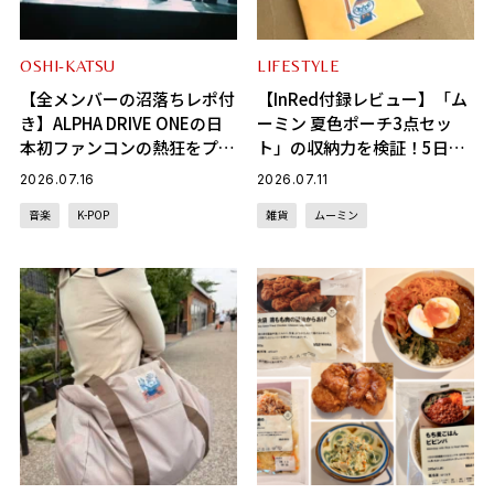
OSHI-KATSU
LIFESTYLE
【全メンバーの沼落ちレポ付
【InRed付録レビュー】「ム
き】ALPHA DRIVE ONEの日
ーミン 夏色ポーチ3点セッ
本初ファンコンの熱狂をプレ
ト」の収納力を検証！5日分
イバック！
のスキンケアは入る？
2026.07.16
2026.07.11
音楽
K-POP
雑貨
ムーミン