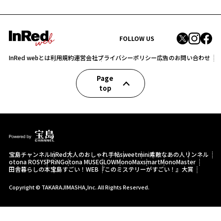
FOLLOW US
InRed webとは
利用規約
運営会社
プライバシーポリシー
広告のお問い合わせ
Page
top
宝島チャンネル
InRed
大人のおしゃれ手帖
sweet
mini
素敵なあの人
リンネル
otona ROSY
SPRiNG
otona MUSE
GLOW
MonoMax
smart
MonoMaster
田舎暮らしの本
宝島すごい！WEB
『このミステリーがすごい！』大賞
Copyright © TAKARAJIMASHA,Inc. All Rights Reserved.