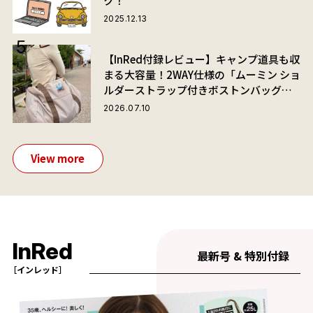
ク！
2025.12.13
【InRed付録レビュー】キャンプ道具も収
まる大容量！2WAY仕様の「ムーミン ショ
ルダーストラップ付きボストンバッグ」
が夏旅におすすめな理由
2026.07.10
View more
InRed
最新号 & 特別付録
［インレッド］