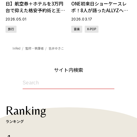
日】航空券＋ホテルを3万円
ONE初来日ショーケースレ
台で抑えた格安予約術と王道
ポ！8人が語ったALLYZへの
観光コースレポ
想い
2026.05.01
2026.03.17
旅行
音楽
K-POP
InRed
監修・執筆者
吉井ゆきこ
サイト内検索
Ranking
ランキング