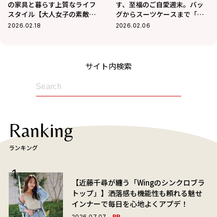
の家具と暮らす上質なライフ
す、至福のご自愛週末。バッ
スタイル【大人女子の素敵部
グからスーツケースまで「心
屋】
ときめく雑貨」を味方に
2026.02.18
2026.02.06
サイト内検索
Ranking
ランキング
【近藤千尋が纏う「Wingのシンクロブラ
トップ」】洒落感も機能性も頼れる魅せ
インナーで毎日を心地よくアプデ！
PR
2026.07.07