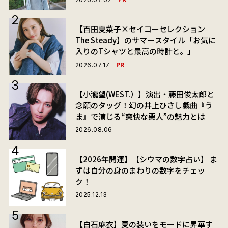
【百田夏菜子×セイコーセレクション
The Steady】のサマースタイル「お気に
入りのTシャツと最高の時計と。」
PR
2026.07.17
【小瀧望(WEST.）】演出・藤田俊太郎と
念願のタッグ！幻の井上ひさし戯曲『う
ま』で演じる“爽快な悪人”の魅力とは
2026.08.06
【2026年開運】【シウマの数字占い】 ま
ずは自分の身のまわりの数字をチェッ
ク！
2025.12.13
【白石麻衣】夏の装いをモードに昇華す