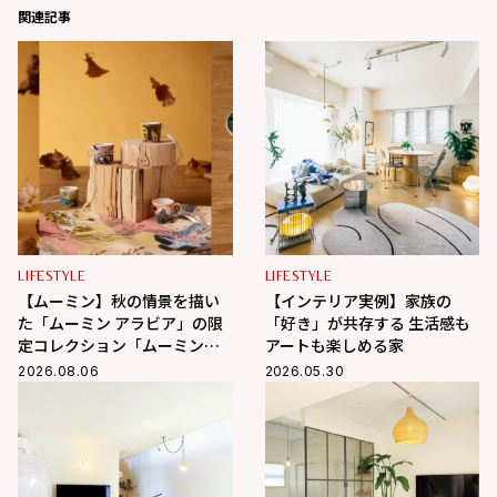
関連記事
LIFESTYLE
LIFESTYLE
【ムーミン】秋の情景を描い
【インテリア実例】家族の
た「ムーミン アラビア」の限
「好き」が共存する 生活感も
定コレクション「ムーミンズ
アートも楽しめる家
デイ 2026」が8月8日（土）よ
2026.08.06
2026.05.30
り期間限定発売！