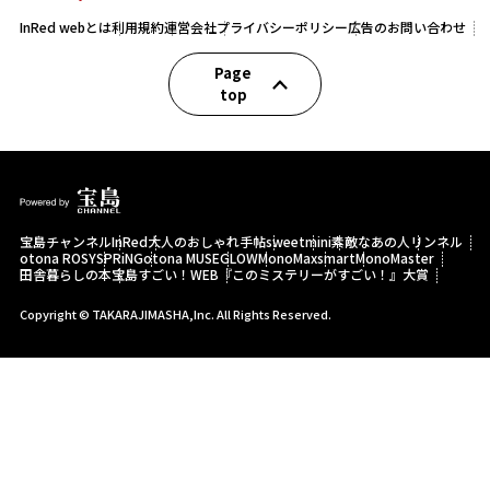
InRed webとは
利用規約
運営会社
プライバシーポリシー
広告のお問い合わせ
Page
top
宝島チャンネル
InRed
大人のおしゃれ手帖
sweet
mini
素敵なあの人
リンネル
otona ROSY
SPRiNG
otona MUSE
GLOW
MonoMax
smart
MonoMaster
田舎暮らしの本
宝島すごい！WEB
『このミステリーがすごい！』大賞
Copyright © TAKARAJIMASHA,Inc. All Rights Reserved.