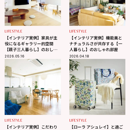
LIFESTYLE
LIFESTYLE
【インテリア実例】家具が主
【インテリア実例】機能美と
役になるギャラリー的空間
ナチュラルさが共存する【一
【親子三人暮らし】のおしゃ
人暮らし】のおしゃれ部屋
れ部屋
2026.05.16
2026.04.18
LIFESTYLE
LIFESTYLE
【インテリア実例】こだわり
【ローラ アシュレイ】と過ご