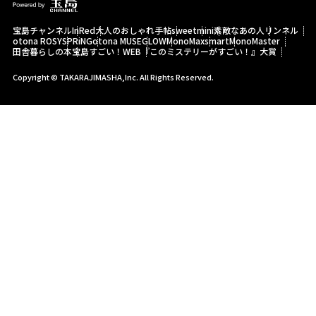
宝島チャンネル
InRed
大人のおしゃれ手帖
sweet
mini
素敵なあの人
リンネル
otona ROSY
SPRiNG
otona MUSE
GLOW
MonoMax
smart
MonoMaster
田舎暮らしの本
宝島すごい！WEB
『このミステリーがすごい！』大賞
Copyright © TAKARAJIMASHA,Inc. All Rights Reserved.