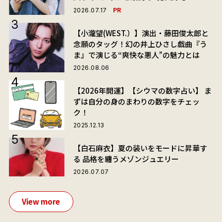
PR
2026.07.17
【小瀧望(WEST.）】演出・藤田俊太郎と
念願のタッグ！幻の井上ひさし戯曲『う
ま』で演じる“爽快な悪人”の魅力とは
2026.08.06
【2026年開運】【シウマの数字占い】 ま
ずは自分の身のまわりの数字をチェッ
ク！
2025.12.13
【白石麻衣】夏の装いをモードに昇華す
る 品格を纏うメゾンジュエリー
2026.07.07
View more