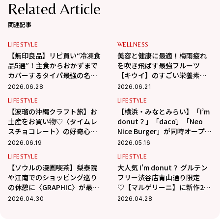
Related Article
関連記事
LIFESTYLE
WELLNESS
【無印良品】リピ買い“冷凍食
美容と健康に最適！梅雨疲れ
品5選”！主食からおかずまで
を吹き飛ばす最強フルーツ
カバーするタイパ最強の名品
【キウイ】のすごい栄養素教
レポ
えます！
2026.06.28
2026.06.21
LIFESTYLE
LIFESTYLE
【波瑠の沖縄クラフト旅】お
【横浜・みなとみらい】「I’m
土産をお買い物♡〈タイムレ
donut？」「dacō」「Neo
スチョコレート〉の好奇心を
Nice Burger」が同時オープ
刺激するチョコに夢中！
ン！限定商品を全部見せ
2026.06.19
2026.05.16
♡【取材レポ】
LIFESTYLE
LIFESTYLE
【ソウルの漫画喫茶】梨泰院
大人気 I’m donut？ グルテン
や江南でのショッピング巡り
フリー渋谷店青山通り限定
の休憩に〈GRAPHIC〉が最
♡【マルゲリーニ】に新作2種
適！
が仲間入り！【取材レポ】
2026.04.30
2026.04.28