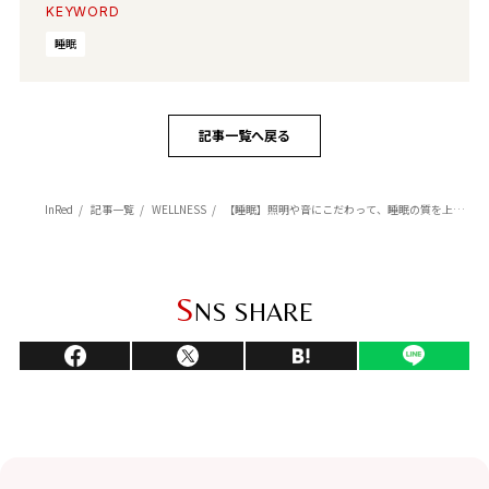
KEYWORD
睡眠
記事一覧へ戻る
InRed
記事一覧
WELLNESS
【睡眠】照明や音にこだわって、睡眠の質を上げる！ 美と健康のプロの愛用品
S
NS SHARE