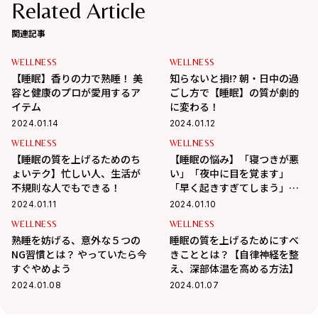
Related Article
関連記事
WELLNESS
WELLNESS
【睡眠】香りの力で熟睡！ 美
知らないと損!? 朝・日中の過
容と健康のプロが愛用するア
ごし方で【睡眠】の質が劇的
イテム
に変わる！
2024.01.14
2024.01.12
WELLNESS
WELLNESS
【睡眠の質を上げるためのち
【睡眠の悩み】「寝つきが悪
ょいテク】忙しい人、生活が
い」「夜中に目を覚ます」
不規則な人でもできる！
「早く起きすぎてしまう」原
因と改善策
2024.01.11
2024.01.10
WELLNESS
WELLNESS
熟睡を妨げる、意外な５つの
睡眠の質を上げるためにすべ
NG習慣とは？ やっていたら今
きこととは？【自律神経を整
すぐやめよう
え、深部体温を高める方法】
2024.01.08
2024.01.07