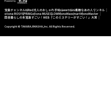
宝島チャンネル
InRed
大人のおしゃれ手帖
sweet
mini
素敵なあの人
リンネル
otona ROSY
SPRiNG
otona MUSE
GLOW
MonoMax
smart
MonoMaster
田舎暮らしの本
宝島すごい！WEB
『このミステリーがすごい！』大賞
Copyright © TAKARAJIMASHA,Inc. All Rights Reserved.