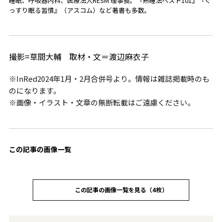
睡眠、呼吸器内科、医療法人RESM 理事長。『熟睡法ベスト101』『ぐ
っすり眠る習慣』（アスコム）など著書も多数。
撮影=草間大輔 取材・文＝渡辺麻衣子
※InRed2024年1月・2月合併号より。情報は雑誌掲載時のも
のになります。
※画像・イラスト・文章の無断転載はご遠慮ください。
この記事の画像一覧
この記事の画像一覧を見る（4枚）