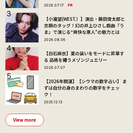
PR
2026.07.17
【小瀧望(WEST.）】演出・藤田俊太郎と
念願のタッグ！幻の井上ひさし戯曲『う
ま』で演じる“爽快な悪人”の魅力とは
2026.08.06
【白石麻衣】夏の装いをモードに昇華す
る 品格を纏うメゾンジュエリー
2026.07.07
【2026年開運】【シウマの数字占い】 ま
ずは自分の身のまわりの数字をチェッ
ク！
2025.12.13
View more