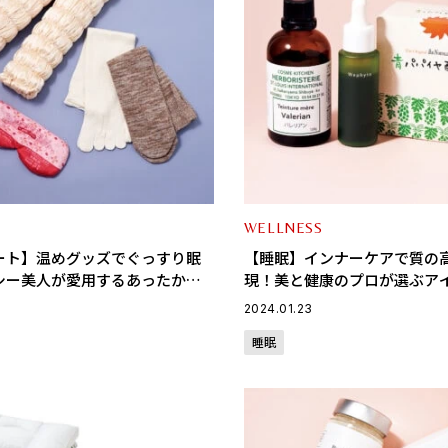
WELLNESS
ート】温めグッズでぐっすり眠
【睡眠】インナーケアで質の
シー美人が愛用するあったかア
現！美と健康のプロが選ぶア
2024.01.23
睡眠