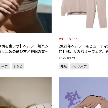
WELLNESS
り切る裏ワザ】ヘルシー鶏ハム
2025年ヘルシー＆ビューテ
焼け止めの選び方／睡眠の質向
門】枕、リカバリーウェア、
月に読んでおきたい記事まとめ〉
｜美と健康のプロのカブり指
2025.03.21
ンケア
レシピ
睡眠
ヘルスケア