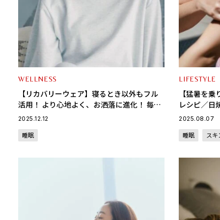
WELLNESS
LIFESTYLE
【リカバリーウェア】寝るとき以外もフル
【猛暑を乗
活用！ より心地よく、お洒落に進化！ 毎日
レシピ／日
がもっと素敵になる「リカバリープロラ
上テク〈8
2025.12.12
2025.08.07
ボ」の疲労回復ウェア
睡眠
睡眠
スキ