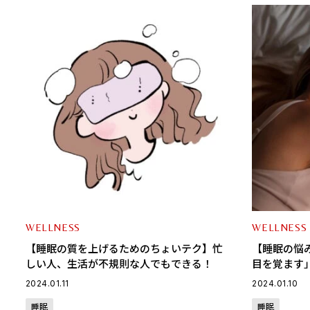
WELLNESS
WELLNESS
【睡眠の質を上げるためのちょいテク】忙
【睡眠の悩
しい人、生活が不規則な人でもできる！
目を覚ます
因と改善策
2024.01.11
2024.01.10
睡眠
睡眠