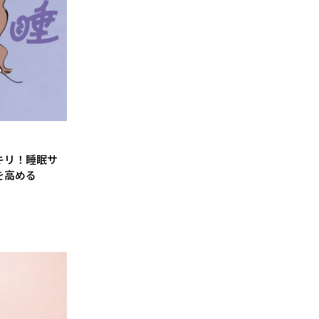
キリ！睡眠サ
を高める