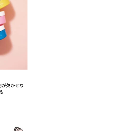
剤が欠かせな
品