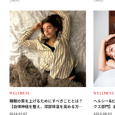
WELLNESS
WELLNESS
睡眠の質を上げるためにすべきこととは？
ヘルシー&
【自律神経を整え、深部体温を高める方
クス部門】
法】
ルト……et
2024.01.07
2023.09.02