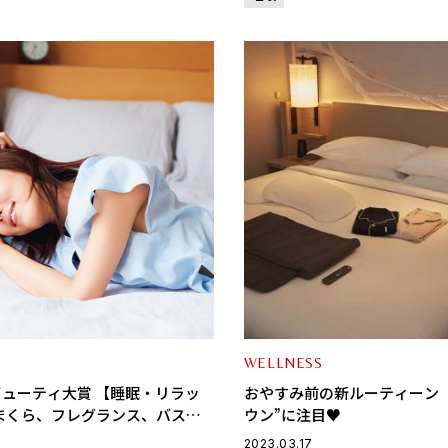
WELLNESS
ビューティ大賞 【睡眠・リラッ
おやすみ前の新ルーティーン
まくら、フレグランス、バスソ
ウン”に注目♥
c.美と健康のプロのオススメ！
2023.03.17