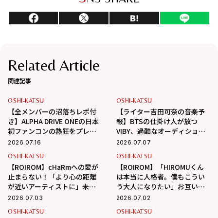
Related Article
関連記事
OSHI-KATSU
OSHI-KATSU
【全メンバーの沼落ちレポ付
【ライター吉田可奈の音楽予
き】ALPHA DRIVE ONEの日本
報】BTSの仕掛け人が放つ
初ファンコンの熱狂をプレイ
VIBY、過酷なオーディション
バック！
を勝ち抜いたH//PE
2026.07.16
2026.07.07
Princess。次世代の主役たち
OSHI-KATSU
OSHI-KATSU
がついにデビュー！
【ROIROM】cHaRmへの愛が
【ROIROM】「HIROMUくん
止まらない！「より心の距離
は本当に人格者。僕もこうい
が近いアーティストに」未来
う大人になりたい」お互いへ
の展望＆ROIの忘れ物事件
のリスペクト、パワーの源、
2026.07.03
2026.07.02
秘密の流行語を告白！
OSHI-KATSU
OSHI-KATSU