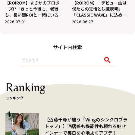
【ROIROM】まさかのプロポ
【ROIROM】「デビュー曲は
ーズ!?「きっと今後も、老後
僕たちの覚悟と決意表明」
も、長い間ROIと一緒にいるん
『CLASSIC WAVE』に込めた
だろうな…」お互いに今、贈
強固な意思と、cHaRmへの熱
2026.07.01
2026.06.27
りあいたい言葉とは？
い想いを二人が語る
サイト内検索
Ranking
ランキング
【近藤千尋が纏う「Wingのシンクロブラ
トップ」】洒落感も機能性も頼れる魅せ
インナーで毎日を心地よくアプデ！