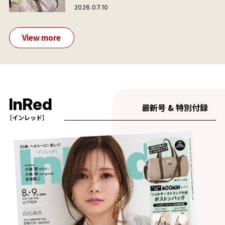
が夏旅におすすめな理由
2026.07.10
View more
InRed
最新号 & 特別付録
［インレッド］