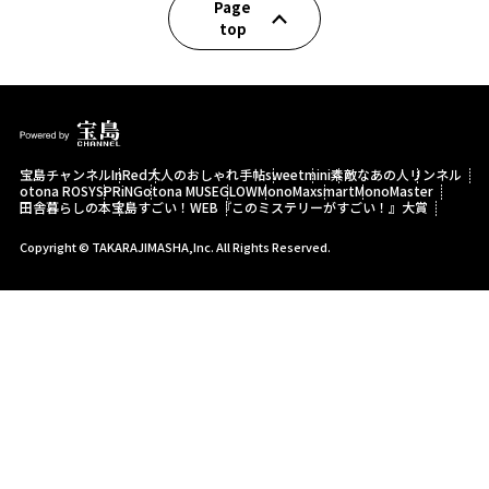
Page
top
宝島チャンネル
InRed
大人のおしゃれ手帖
sweet
mini
素敵なあの人
リンネル
otona ROSY
SPRiNG
otona MUSE
GLOW
MonoMax
smart
MonoMaster
田舎暮らしの本
宝島すごい！WEB
『このミステリーがすごい！』大賞
Copyright © TAKARAJIMASHA,Inc. All Rights Reserved.