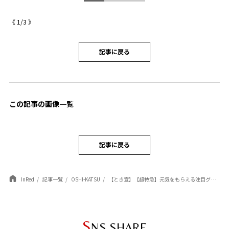
《
1
/
3
》
記事に戻る
この記事の画像一覧
記事に戻る
InRed
記事一覧
OSHI-KATSU
【とき宣】【超特急】元気をもらえる注目グループの最新作
S
NS SHARE