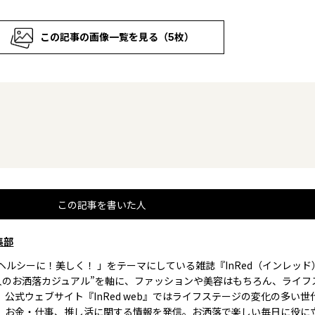
この記事の画像一覧を見る（5枚）
この記事を書いた人
集部
、ヘルシーに！美しく！ 」をテーマにしている雑誌『InRed（インレッ
大人のお洒落カジュアル”を軸に、ファッションや美容はもちろん、ライフ
。公式ウェブサイト『InRed web』ではライフステージの変化の多い世
、お金・仕事、推し活に関する情報を発信。お洒落で楽しい毎日に役に