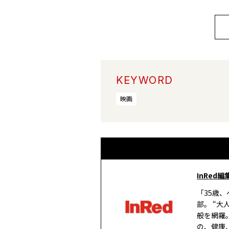
KEYWORD
映画
InRed編
「35歳
部。 “
般を網羅
の、健康