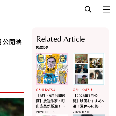
Related Article
月公開映
関連記事
OSHI-KATSU
OSHI-KATSU
【8月・9月公開映
【2026年7月公
画】放送作家・町
開】映画おすすめ5
山広美が厳選！夏
選！夏休みに劇場
休み観たい映画2選
で観るべき話題作
2026.08.05
2026.07.18