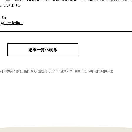
しています。
_tkj
：
@inrededitor
記事一覧へ戻る
ヌ国際映画祭出品作から話題作まで！ 編集部が注目する5月公開映画5選