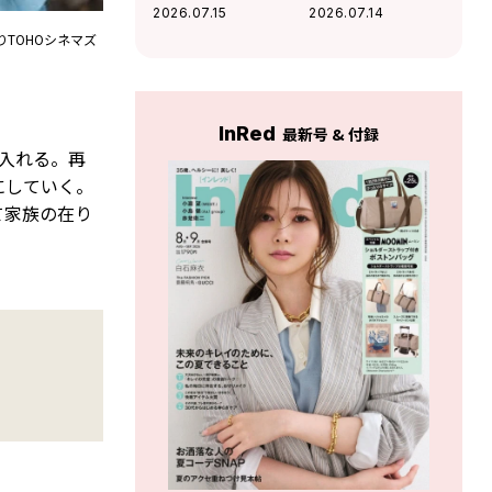
に願う“超特急メン
（笑）」映画出演
2026.07.15
2026.07.14
バーとのBBQ”！最
作で初の髭姿で挑
りTOHOシネマズ
近熱中している趣
んだ新境地
味も
InRed
最新号 & 付録
入れる。再
にしていく。
て家族の在り