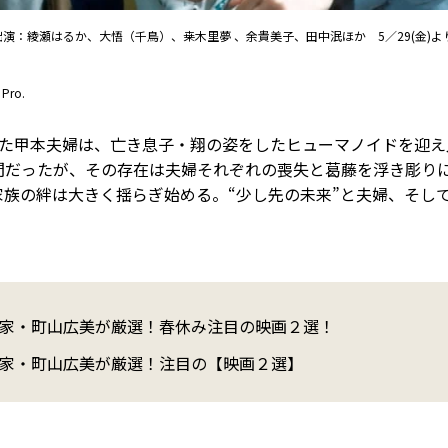
出演：綾瀬はるか、大悟（千鳥）、桒木里夢 、余貴美子、田中泯ほか 5／29(金)よ
ro.
えた甲本夫婦は、亡き息子・翔の姿をしたヒューマノイドを迎え
間だったが、その存在は夫婦それぞれの喪失と葛藤を浮き彫り
族の絆は大きく揺らぎ始める。“少し先の未来”と夫婦、そし
。
家・町山広美が厳選！春休み注目の映画２選！
家・町山広美が厳選！注目の【映画２選】