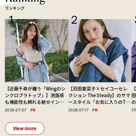
ランキング
【近藤千尋が纏う「Wingのシ
【百田夏菜子×セイコーセレ
【
ンクロブラトップ」】洒落感
クション The Steady】のサマ
も機能性も頼れる魅せインナ
ースタイル「お気に入りのTシ
ーで毎日を心地よくアプデ！
ャツと最高の時計と。」
演
PR
PR
20
2026.07.07
2026.07.17
View more