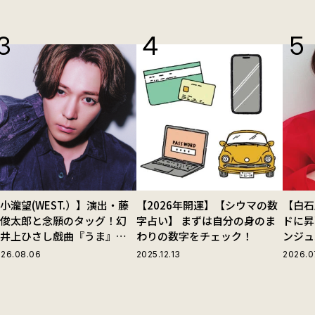
小瀧望(WEST.）】演出・藤
【2026年開運】【シウマの数
【白石
田俊太郎と念願のタッグ！幻
字占い】 まずは自分の身のま
ドに昇
の井上ひさし戯曲『うま』で
わりの数字をチェック！
ンジュ
じる“爽快な悪人”の魅力と
26.08.06
2025.12.13
2026.0
は