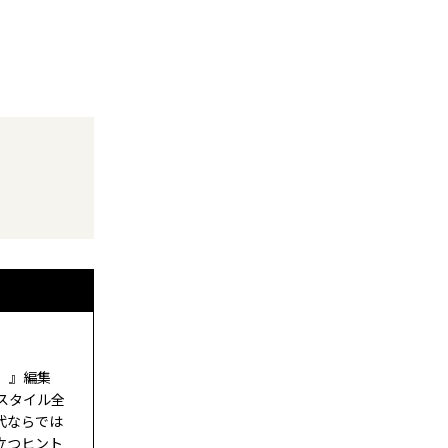
ド）』編集
スタイル全
代ならでは
立つヒント