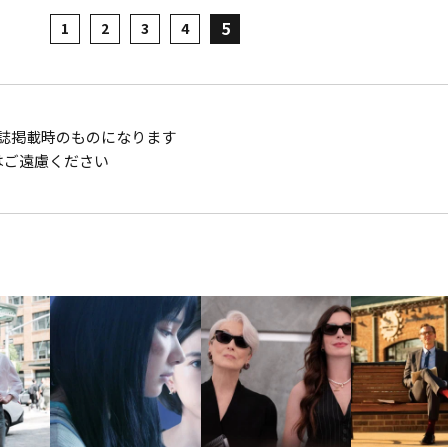
5
1
2
3
4
は雑誌掲載時のものになります
はご遠慮ください