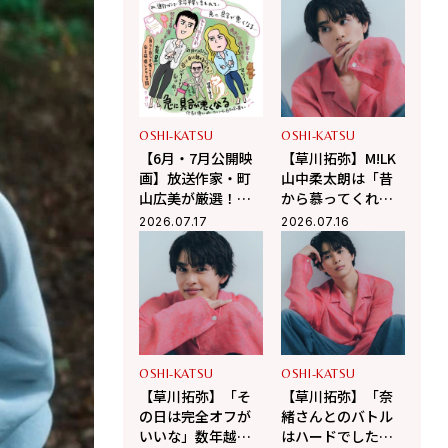
OSHI-KATSU
OSHI-KATSU
【6月・7月公開映
【草川拓弥】M!LK
画】放送作家・町
山中柔太朗は「昔
山広美が厳選！こ
から慕ってくれて
の夏観たい映画2選
うれしい」Da-iCE
2026.07.17
2026.07.16
和田颯とは古着屋
へ！華麗な交友関
係に迫る
OSHI-KATSU
OSHI-KATSU
【草川拓弥】「そ
【草川拓弥】「奈
の日は完全オフが
緒さんとのバトル
いいな」数年越し
はハードでした