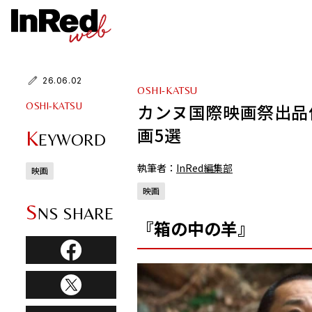
26.06.02
OSHI-KATSU
カンヌ国際映画祭出品
OSHI-KATSU
画5選
K
EYWORD
執筆者：
InRed編集部
映画
映画
S
NS SHARE
『箱の中の羊』