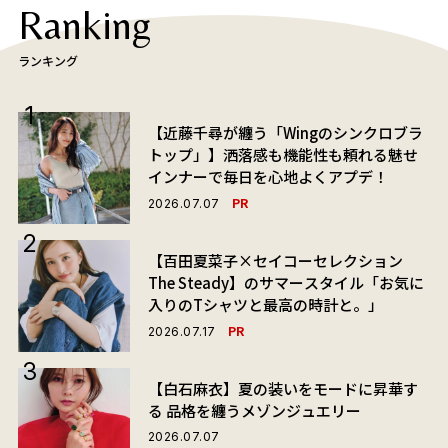
Ranking
ランキング
【近藤千尋が纏う「Wingのシンクロブラ
トップ」】洒落感も機能性も頼れる魅せ
インナーで毎日を心地よくアプデ！
PR
2026.07.07
【百田夏菜子×セイコーセレクション
The Steady】のサマースタイル「お気に
入りのTシャツと最高の時計と。」
PR
2026.07.17
【白石麻衣】夏の装いをモードに昇華す
る 品格を纏うメゾンジュエリー
2026.07.07