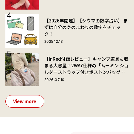
【2026年開運】【シウマの数字占い】 ま
ずは自分の身のまわりの数字をチェッ
ク！
2025.12.13
【InRed付録レビュー】キャンプ道具も収
まる大容量！2WAY仕様の「ムーミン ショ
ルダーストラップ付きボストンバッグ」
が夏旅におすすめな理由
2026.07.10
View more