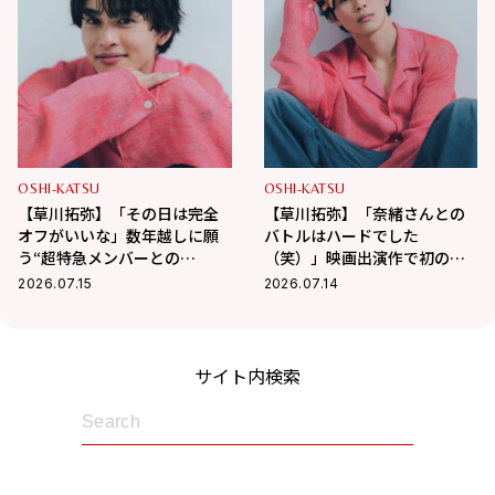
OSHI-KATSU
OSHI-KATSU
【草川拓弥】「その日は完全
【草川拓弥】「奈緒さんとの
オフがいいな」数年越しに願
バトルはハードでした
う“超特急メンバーとの
（笑）」映画出演作で初の髭
BBQ”！最近熱中している趣味
姿で挑んだ新境地
2026.07.15
2026.07.14
も
サイト内検索