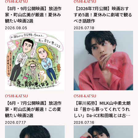
OSHI-KATSU
OSHI-KATSU
【8月・9月公開映画】放送作
【2026年7月公開】映画おす
家・町山広美が厳選！夏休み
すめ5選！夏休みに劇場で観る
観たい映画2選
べき話題作
2026.08.05
2026.07.18
OSHI-KATSU
OSHI-KATSU
【6月・7月公開映画】放送作
【草川拓弥】M!LK山中柔太朗
家・町山広美が厳選！この夏
は「昔から慕ってくれてうれ
観たい映画2選
しい」Da-iCE和田颯とは古着
屋へ！華麗な交友関係に迫る
2026.07.17
2026.07.16