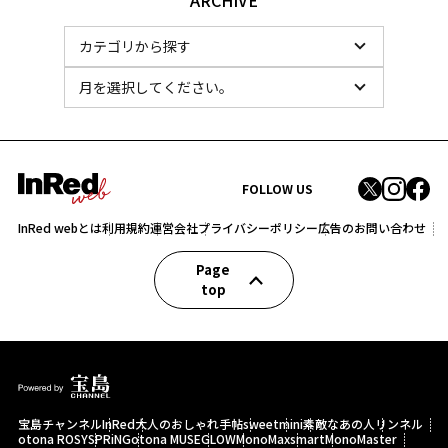
ARCHIVE
FOLLOW US
InRed webとは
利用規約
運営会社
プライバシーポリシー
広告のお問い合わせ
Page
top
宝島チャンネル
InRed
大人のおしゃれ手帖
sweet
mini
素敵なあの人
リンネル
otona ROSY
SPRiNG
otona MUSE
GLOW
MonoMax
smart
MonoMaster