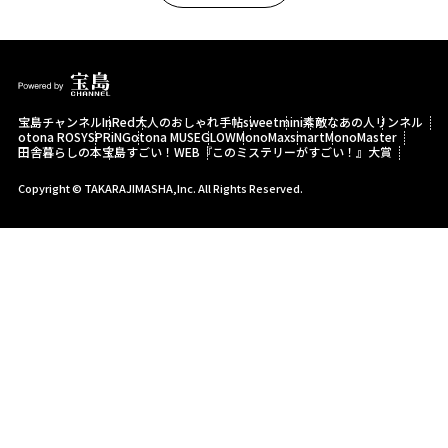
宝島チャンネル
InRed
大人のおしゃれ手帖
sweet
mini
素敵なあの人
リンネル
otona ROSY
SPRiNG
otona MUSE
GLOW
MonoMax
smart
MonoMaster
田舎暮らしの本
宝島すごい！WEB
『このミステリーがすごい！』大賞
Copyright © TAKARAJIMASHA,Inc. All Rights Reserved.