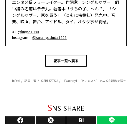
エンタメ系フリーライター。作詞家。シングルマザー。飼
い猫の名前はデデ丸。著者本「うちの子、へん？」 「シ
ングルマザー、家を買う」（ともに扶桑社）発売中。音
楽、映画、舞台、アイドル、タイ、オタク事が得意。
X：
@knysd1980
Instagram：
@kana_yoshida1226
記事一覧へ戻る
InRed
記事一覧
OSHI-KATSU
【Vaundy】【あいみょん】アニメ主題歌で話題! 人気アーティストの新作
S
NS SHARE