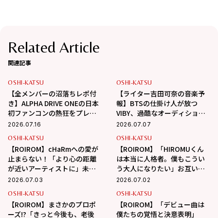
Related Article
関連記事
OSHI-KATSU
OSHI-KATSU
【全メンバーの沼落ちレポ付
【ライター吉田可奈の音楽予
き】ALPHA DRIVE ONEの日本
報】BTSの仕掛け人が放つ
初ファンコンの熱狂をプレイ
VIBY、過酷なオーディション
バック！
を勝ち抜いたH//PE
2026.07.16
2026.07.07
Princess。次世代の主役たち
OSHI-KATSU
OSHI-KATSU
がついにデビュー！
【ROIROM】cHaRmへの愛が
【ROIROM】「HIROMUくん
止まらない！「より心の距離
は本当に人格者。僕もこうい
が近いアーティストに」未来
う大人になりたい」お互いへ
の展望＆ROIの忘れ物事件
のリスペクト、パワーの源、
2026.07.03
2026.07.02
秘密の流行語を告白！
OSHI-KATSU
OSHI-KATSU
【ROIROM】まさかのプロポ
【ROIROM】「デビュー曲は
ーズ!?「きっと今後も、老後
僕たちの覚悟と決意表明」