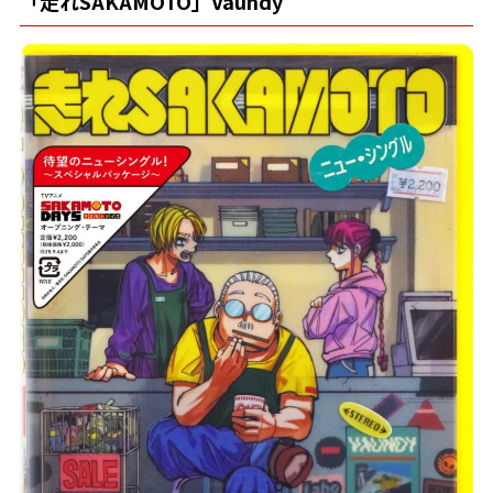
「走れSAKAMOTO」Vaundy