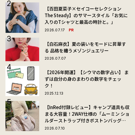
【百田夏菜子×セイコーセレクション
The Steady】のサマースタイル「お気に
入りのTシャツと最高の時計と。」
PR
2026.07.17
【白石麻衣】夏の装いをモードに昇華す
る 品格を纏うメゾンジュエリー
2026.07.07
【2026年開運】【シウマの数字占い】 ま
ずは自分の身のまわりの数字をチェッ
ク！
2025.12.13
【InRed付録レビュー】キャンプ道具も収
まる大容量！2WAY仕様の「ムーミン ショ
ルダーストラップ付きボストンバッグ」
が夏旅におすすめな理由
2026.07.10