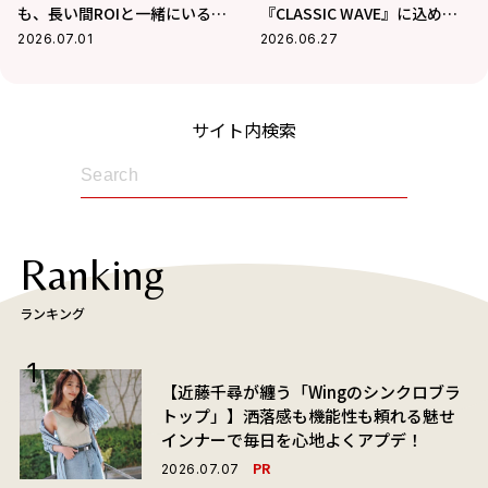
も、長い間ROIと一緒にいるん
『CLASSIC WAVE』に込めた
だろうな…」お互いに今、贈
強固な意思と、cHaRmへの熱
2026.07.01
2026.06.27
りあいたい言葉とは？
い想いを二人が語る
サイト内検索
Ranking
ランキング
【近藤千尋が纏う「Wingのシンクロブラ
トップ」】洒落感も機能性も頼れる魅せ
インナーで毎日を心地よくアプデ！
PR
2026.07.07