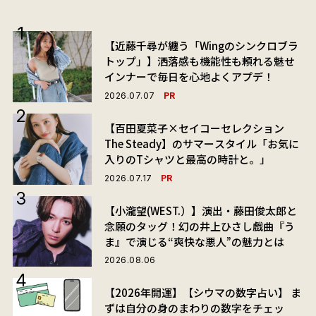
【近藤千尋が纏う「Wingのシンクロブラ
トップ」】洒落感も機能性も頼れる魅せ
インナーで毎日を心地よくアプデ！
PR
2026.07.07
【百田夏菜子×セイコーセレクション
The Steady】のサマースタイル「お気に
入りのTシャツと最高の時計と。」
PR
2026.07.17
【小瀧望(WEST.）】演出・藤田俊太郎と
念願のタッグ！幻の井上ひさし戯曲『う
ま』で演じる“爽快な悪人”の魅力とは
2026.08.06
【2026年開運】【シウマの数字占い】 ま
ずは自分の身のまわりの数字をチェッ