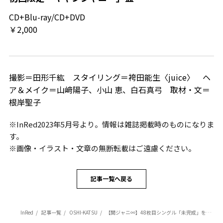
CD+Blu-ray/CD+DVD
￥2,000
撮影＝田形千紘 スタイリング＝袴田能生〈juice〉 ヘ
ア＆メイク＝山﨑陽子、小山 恵、白石真弓 取材・文＝
根岸聖子
※InRed2023年5月号より。情報は雑誌掲載時のものになりま
す。
※画像・イラスト・文章の無断転載はご遠慮ください。
記事一覧へ戻る
InRed
記事一覧
OSHI-KATSU
【関ジャニ∞】48枚目シングル「未完成」を語る!