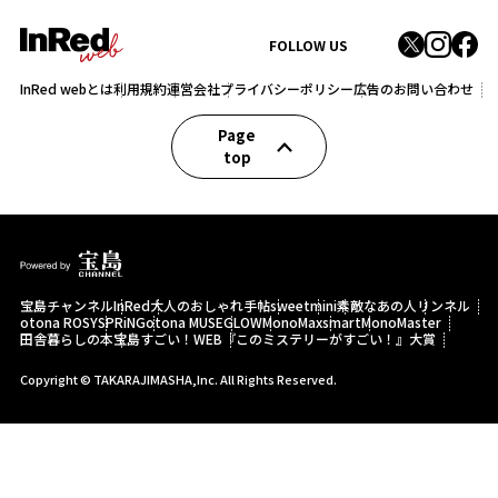
FOLLOW US
InRed webとは
利用規約
運営会社
プライバシーポリシー
広告のお問い合わせ
Page
top
宝島チャンネル
InRed
大人のおしゃれ手帖
sweet
mini
素敵なあの人
リンネル
otona ROSY
SPRiNG
otona MUSE
GLOW
MonoMax
smart
MonoMaster
田舎暮らしの本
宝島すごい！WEB
『このミステリーがすごい！』大賞
Copyright © TAKARAJIMASHA,Inc. All Rights Reserved.