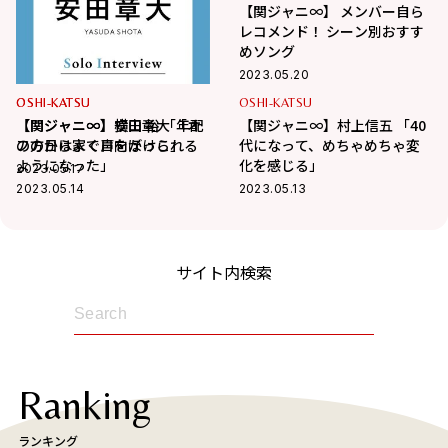
【関ジャニ∞】 メンバー自ら
レコメンド！ シーン別おすす
めソング
2023.05.20
OSHI-KATSU
OSHI-KATSU
OSHI-KATSU
【関ジャニ∞】安田章大 「オ
【関ジャニ∞】横山 裕 「年配
【関ジャニ∞】村上信五 「40
フの日は家で日向ぼっこ」
の方からよく声をかけられる
代になって、めちゃめちゃ変
ようになった」
化を感じる」
2023.05.17
2023.05.14
2023.05.13
サイト内検索
Ranking
ランキング