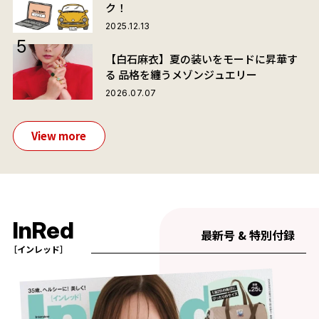
ク！
2025.12.13
【白石麻衣】夏の装いをモードに昇華す
る 品格を纏うメゾンジュエリー
2026.07.07
View more
InRed
最新号 & 特別付録
［インレッド］