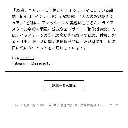
「35歳、ヘルシーに！美しく！ 」をテーマにしている雑
誌『InRed（インレッド）』編集部。 “大人のお洒落カジ
ュアル”を軸に、ファッションや美容はもちろん、ライフ
スタイル全般を網羅。公式ウェブサイト『InRed web』で
はライフステージの変化の多い世代ならではの、健康、お
金・仕事、推し活に関する情報を発信。お洒落で楽しい毎
日に役に立つヒントをお届けしています。
X：
@InRed_tkj
Instagram：
@inrededitor
記事一覧へ戻る
InRed
記事一覧
OSHI-KATSU
放送作家・町山広美の映画レビュー 『ヨーロッパ新世紀』『パトリシア・ハイスミスに恋して』