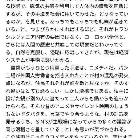
る技術で、磁気の共鳴を利用して人体内の情報を画像に
するが、その手法を社会に用いてみせた。どうなってい
るのか、を見せる。あっちでもこっちでも軋轢が起きて
いること。つまびらかにすればするほど、それがトラン
シルヴァニア固有の要因ではなく、ヨーロッパ全体と、
さらには人間の歴史と共鳴しての現象だとわかってく
る。自然を克服し、侵略に応戦してきたが、現在は経済
システムが平穏に襲いかかる。
監督がもうひとつ用意した手法は、コメディだ。パン
工場が外国人労働者を招き入れたことが村の混乱の発火
点になるが、住民それぞれが誰を敵と見なすか、そのす
れ違いはとても恐ろしい。しかし滑稽でもある。相手に
投げた鍋が別の人に当たって二人からも鍋からも追っか
けられる、そんな昔のアニメやサイレント映画のしょう
もないドタバタを、言葉でやり合うような。村の討論を
見守るうち、ＳＮSが主戦場になってからの多くの議論が
同じ滑稽さを呈していることにも思いが気づかされる。
この映画はこっそりコメディをやっているので、実はオチ