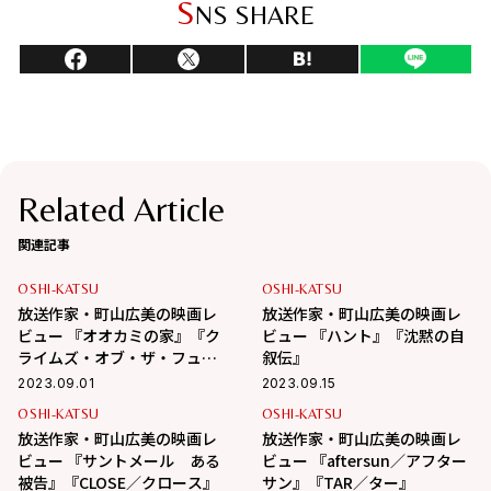
S
NS SHARE
Related Article
関連記事
OSHI-KATSU
OSHI-KATSU
放送作家・町山広美の映画レ
放送作家・町山広美の映画レ
ビュー 『オオカミの家』『ク
ビュー 『ハント』『沈黙の自
ライムズ・オブ・ザ・フュー
叙伝』
チャー』
2023.09.01
2023.09.15
OSHI-KATSU
OSHI-KATSU
放送作家・町山広美の映画レ
放送作家・町山広美の映画レ
ビュー 『サントメール ある
ビュー 『aftersun／アフター
被告』『CLOSE／クロース』
サン』『TAR／ター』