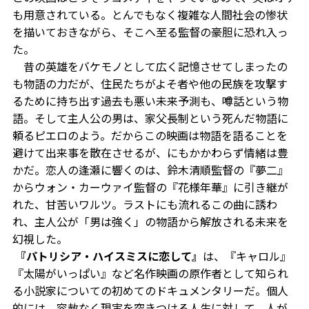
も用意されている。とんでもなく複雑な人間社会の惨状
を描いておきながら、そこへ至る監督の豪胆に恐れ入っ
た。
昔の英雄をバケモノとして広く記憶させてしまったの
も物語の力だが、住民たちがよそ者や他の民族を攻撃す
るために持ち出す過去も悪い未来予測も、噂話という物
語。そして主人公の男は、家父長制という死んだ物語に
頼るピエロのよう。だからこの映画は物語を語ることを
避けて出来事を散在させるが、にもかかわらず情緒は豊
かだ。恋人の逢瀬に響くのは、鈴木清順監督の『夢二』
からウォン・カーウァイ監督の『花様年華』に引き継が
れた、甘苦いワルツ。ラストにも流れるこの曲に誘わ
れ、主人公が「男は強く」の物語から解放される未来を
幻視した。
『パトリシア・ハイスミスに恋して』
は、『キャロル』
『太陽がいっぱい』など名作映画の原作者として知られ
る小説家についての初めてのドキュメンタリーだ。個人
的には、容赦なく現実を突きつける人生に対して、人が