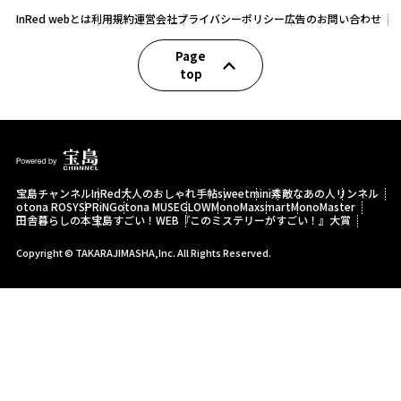
InRed webとは
利用規約
運営会社
プライバシーポリシー
広告のお問い合わせ
Page
top
宝島チャンネル
InRed
大人のおしゃれ手帖
sweet
mini
素敵なあの人
リンネル
otona ROSY
SPRiNG
otona MUSE
GLOW
MonoMax
smart
MonoMaster
田舎暮らしの本
宝島すごい！WEB
『このミステリーがすごい！』大賞
Copyright © TAKARAJIMASHA,Inc. All Rights Reserved.