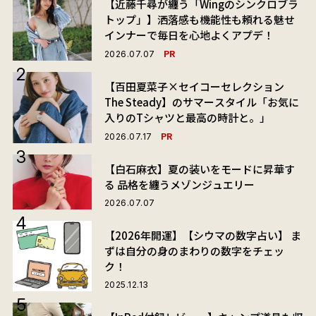
【近藤千尋が纏う「Wingのシンクロブラ
トップ」】洒落感も機能性も頼れる魅せ
インナーで毎日を心地よくアプデ！
PR
2026.07.07
【百田夏菜子×セイコーセレクション
The Steady】のサマースタイル「お気に
入りのTシャツと最高の時計と。」
PR
2026.07.17
【白石麻衣】夏の装いをモードに昇華す
る 品格を纏うメゾンジュエリー
2026.07.07
【2026年開運】【シウマの数字占い】 ま
ずは自分の身のまわりの数字をチェッ
ク！
2025.12.13