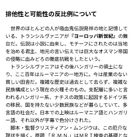
排他性と可能性の反比例について
世界のほとんどの人が吸血鬼伝説発祥の地と記憶して
いる、トランシルヴァニアが
『ヨーロッパ新世紀』
の舞
台だ。伝説は小説に由来し、モチーフにされたのは当地
を治める君主、地元の言い伝えでは巨大なオスマン帝国
の侵略に血みどろの徹底抗戦をしたという。
トランシルヴァニアはその後ハンガリーの領土にな
り、ここ百年はルーマニアの一地方に。今は産業のない
貧しい田舎だ。複雑な歴史は過去として去らず、複雑な
民族構成という現在の火種そのもの。支配層に多いと言
われるハンガリー系、ナチスの政策に起因するドイツ系
の移民、国を持たない少数民族などが暮らしていて、多
言語の社会だ。日本での上映はルーマニア語とハンガリ
ー語、それ以外が字幕で色分けされた。
脚本・監督クリスティアン・ムンジウは、この厄介な
現状を描く。原題 「Ｒ.Ｍ.Ｎ.」はＭＲＩ検査の基礎とな