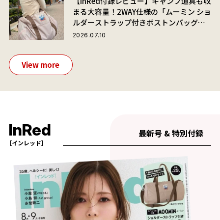
【InRed付録レビュー】キャンプ道具も収
まる大容量！2WAY仕様の「ムーミン ショ
ルダーストラップ付きボストンバッグ」
が夏旅におすすめな理由
2026.07.10
View more
InRed
最新号 & 特別付録
［インレッド］