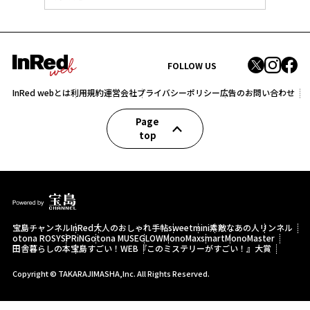
FOLLOW US
InRed webとは
利用規約
運営会社
プライバシーポリシー
広告のお問い合わせ
Page
top
宝島チャンネル
InRed
大人のおしゃれ手帖
sweet
mini
素敵なあの人
リンネル
otona ROSY
SPRiNG
otona MUSE
GLOW
MonoMax
smart
MonoMaster
田舎暮らしの本
宝島すごい！WEB
『このミステリーがすごい！』大賞
Copyright © TAKARAJIMASHA,Inc. All Rights Reserved.