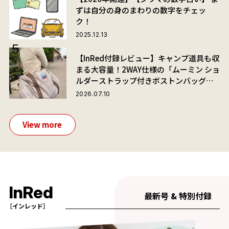
ずは自分の身のまわりの数字をチェッ
ク！
2025.12.13
【InRed付録レビュー】キャンプ道具も収
まる大容量！2WAY仕様の「ムーミン ショ
ルダーストラップ付きボストンバッグ」
が夏旅におすすめな理由
2026.07.10
View more
InRed
最新号 & 特別付録
［インレッド］