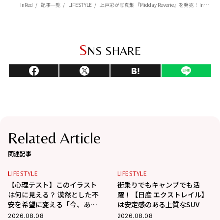
InRed
記事一覧
LIFESTYLE
上戸彩が写真集 『Midday Reverie』を発売！ InRedだけ特別に未公開カットをお見せします♡
S
NS SHARE
Related Article
関連記事
LIFESTYLE
LIFESTYLE
【心理テスト】このイラスト
街乗りでもキャンプでも活
は何に見える？ 漠然とした不
躍！【日産 エクストレイル】
安を希望に変える「今、あな
は安定感のある上質なSUV
たが本当に向かうべき道」が
2026.08.08
2026.08.08