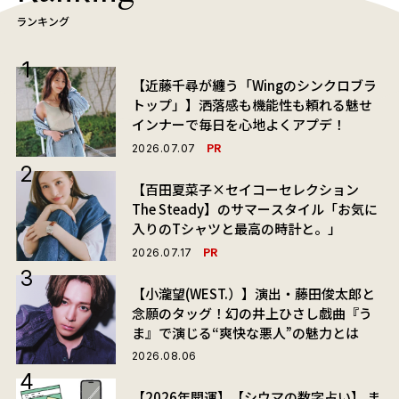
ランキング
【近藤千尋が纏う「Wingのシンクロブラ
トップ」】洒落感も機能性も頼れる魅せ
インナーで毎日を心地よくアプデ！
PR
2026.07.07
【百田夏菜子×セイコーセレクション
The Steady】のサマースタイル「お気に
入りのTシャツと最高の時計と。」
PR
2026.07.17
【小瀧望(WEST.）】演出・藤田俊太郎と
念願のタッグ！幻の井上ひさし戯曲『う
ま』で演じる“爽快な悪人”の魅力とは
2026.08.06
【2026年開運】【シウマの数字占い】 ま