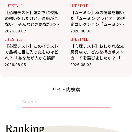
わかる！
LIFESTYLE
LIFESTYLE
【心理テスト】友だちに夕飯
【ムーミン】秋の情景を描い
の誘いをしたけど、連絡がこ
た「ムーミン アラビア」の限
ない！ そんなときあなたはど
定コレクション「ムーミンズ
うする？ 「あなたの精神年
デイ 2026」が8月8日（土）よ
2026.08.07
2026.08.06
齢」がわかる！
り期間限定発売！
LIFESTYLE
LIFESTYLE
【心理テスト】このイラスト
【心理テスト】おしゃれな文
で最初に目に入ったものはど
房具店で、どんな柄のポスト
れ？ 「あなたが人から誤解さ
カードを選びましたか？ 「あ
れやすいところ」がわかる！
なたが心の奥で大切にしてい
2026.08.05
2026.08.03
ること」がわかる！
サイト内検索
Ranking