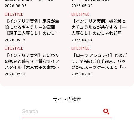
デイ 2026」が8月8日（土）よ
2026.08.06
2026.05.30
り期間限定発売！
LIFESTYLE
LIFESTYLE
【インテリア実例】家具が主
【インテリア実例】機能美と
役になるギャラリー的空間
ナチュラルさが共存する【一
【親子三人暮らし】のおしゃ
人暮らし】のおしゃれ部屋
れ部屋
2026.05.16
2026.04.18
LIFESTYLE
LIFESTYLE
【インテリア実例】こだわり
【ローラ アシュレイ】と過ご
の家具と暮らす上質なライフ
す、至福のご自愛週末。バッ
スタイル【大人女子の素敵部
グからスーツケースまで「心
屋】
ときめく雑貨」を味方に
2026.02.18
2026.02.06
サイト内検索