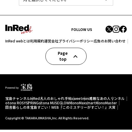
FOLLOW US
InRed webとは
利用規約
運営会社
プライバシーポリシー
広告のお問い合わせ
Page
top
宝島チャンネル
InRed
大人のおしゃれ手帖
sweet
mini
素敵なあの人
リンネル
otona ROSY
SPRiNG
otona MUSE
GLOW
MonoMax
smart
MonoMaster
田舎暮らしの本
宝島すごい！WEB
『このミステリーがすごい！』大賞
Copyright © TAKARAJIMASHA,Inc. All Rights Reserved.