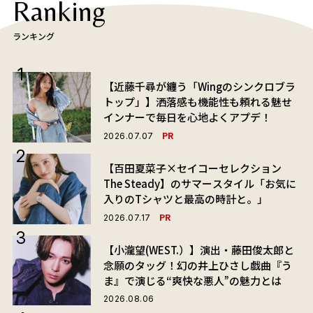
Ranking
ランキング
【近藤千尋が纏う「Wingのシンクロブラ
トップ」】洒落感も機能性も頼れる魅せ
インナーで毎日を心地よくアプデ！
PR
2026.07.07
【百田夏菜子×セイコーセレクション
The Steady】のサマースタイル「お気に
入りのTシャツと最高の時計と。」
PR
2026.07.17
【小瀧望(WEST.）】演出・藤田俊太郎と
念願のタッグ！幻の井上ひさし戯曲『う
ま』で演じる“爽快な悪人”の魅力とは
2026.08.06