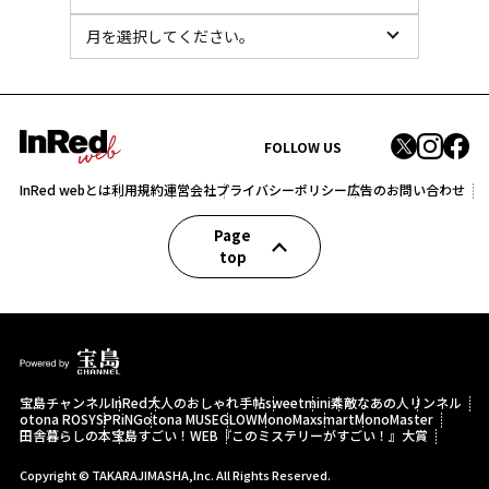
FOLLOW US
InRed webとは
利用規約
運営会社
プライバシーポリシー
広告のお問い合わせ
Page
top
宝島チャンネル
InRed
大人のおしゃれ手帖
sweet
mini
素敵なあの人
リンネル
otona ROSY
SPRiNG
otona MUSE
GLOW
MonoMax
smart
MonoMaster
田舎暮らしの本
宝島すごい！WEB
『このミステリーがすごい！』大賞
Copyright © TAKARAJIMASHA,Inc. All Rights Reserved.