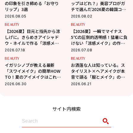
の印象を引き締める「お守り
ップはどれ？」美容プロがガ
リップ」3選
チで選んだ2026夏の韓国コス
メ3選
2026.08.05
2026.08.02
BEAUTY
BEAUTY
【2026夏】目元と指先から涼
【2026夏】一瞬でマイナス
しげに。きらめきアイシャド
5℃の圧倒的透明感！猛暑に負
ウ・ネイルで作る「涼感メイ
けない「涼感メイク」の作り
ク」
方
2026.07.18
2026.07.08
BEAUTY
BEAUTY
イガリシノブが教える最新
お洒落な人は知っている。ス
「スワイメイク」の簡単HOW
タイリスト×ヘアメイクが本
TO！夏のアイメイクはこれで
音で語る「服とメイク」の法
決まり！
則
2026.06.30
2026.06.21
サイト内検索