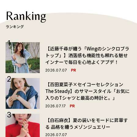
Ranking
ランキング
【近藤千尋が纏う「Wingのシンクロブラ
トップ」】洒落感も機能性も頼れる魅せ
インナーで毎日を心地よくアプデ！
PR
2026.07.07
【百田夏菜子×セイコーセレクション
The Steady】のサマースタイル「お気に
入りのTシャツと最高の時計と。」
PR
2026.07.17
【白石麻衣】夏の装いをモードに昇華す
る 品格を纏うメゾンジュエリー
2026.07.07