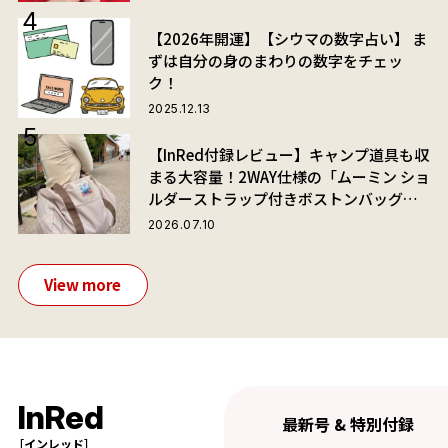
【2026年開運】【シウマの数字占い】 ま
ずは自分の身のまわりの数字をチェッ
ク！
2025.12.13
【InRed付録レビュー】キャンプ道具も収
まる大容量！2WAY仕様の「ムーミン ショ
ルダーストラップ付きボストンバッグ」
が夏旅におすすめな理由
2026.07.10
View more
InRed
最新号 & 特別付録
［インレッド］