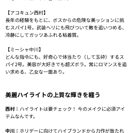
【
アコキュン西村
】
長年の経験をもとに、ボスからの危険な美ッションに挑
むスパイ1号。武装ヘリにも飛びついて敵を追いつめる、
冷静にしてガッツあふれる粘着質。
【
ミーシャ中川
】
どんな指令にも、好奇心で体当たり（して玉砕）するス
パイ2号。美容が大好きでも超ズボラ。常にロマンスを追
い求める、乙女な一面あり。
美麗ハイライトの上質な輝きを纏う
西村：
ハイライト
は要チェック！
今のメイクに必須アイ
テムなんです。
中川：
ホリデーに向けてハイブランドから力作が放たれ