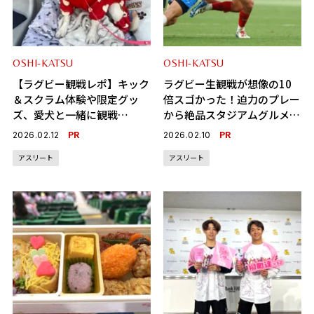
OSHI-KATSU
OSHI-KATSU
【ラグビー観戦レポ】キック
ラグビー生観戦が想像の10
＆スクラム体験や限定グッ
倍スゴかった！迫力のプレー
ズ、愛犬と一緒に観戦
から絶品スタジアムグルメま
も!?……想像以上に「至れり
で徹底レポ
PR
PR
2026.02.12
2026.02.10
つくせり」だった！
アスリート
アスリート