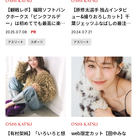
OSHI-KATSU
OSHI-KATSU
【観戦レポ】福岡ソフトバン
【原修太選手 独占インタビ
クホークス「ピンクフルデ
ュー&撮りおろしカット】千
ー」は初めてでも最高に楽し
葉ジェッツふなばしの最注目
めた！
選手が語るバスケの魅力
PR
2025.07.08
2024.07.21
アスリート
スポーツ
アスリート
OSHI-KATSU
OSHI-KATSU
【有村架純】「いろいろと想
web限定カット【田中みな