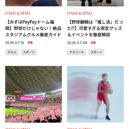
OSHI-KATSU
OSHI-KATSU
【みずほPayPayドーム福
【野球観戦は「推し活」だっ
岡】野球だけじゃない！絶品
た!?】可愛すぎる限定グッズ
スタジアムグルメ徹底ガイド
＆イベントを徹底解説
PR
PR
2025.07.10
2025.07.09
グルメ
スポーツ
アスリート
スポーツ