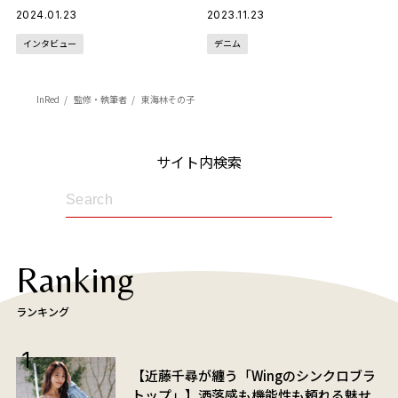
し”を見つけることが多かっ
2024.01.23
2023.11.23
た」
インタビュー
デニム
InRed
監修・執筆者
東海林その子
サイト内検索
Ranking
ランキング
【近藤千尋が纏う「Wingのシンクロブラ
トップ」】洒落感も機能性も頼れる魅せ