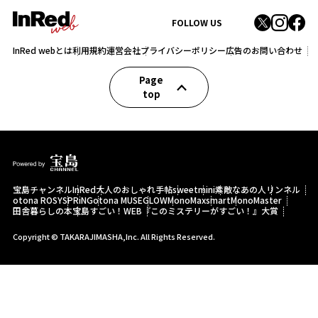
FOLLOW US
InRed webとは
利用規約
運営会社
プライバシーポリシー
広告のお問い合わせ
Page
top
宝島チャンネル
InRed
大人のおしゃれ手帖
sweet
mini
素敵なあの人
リンネル
otona ROSY
SPRiNG
otona MUSE
GLOW
MonoMax
smart
MonoMaster
田舎暮らしの本
宝島すごい！WEB
『このミステリーがすごい！』大賞
Copyright © TAKARAJIMASHA,Inc. All Rights Reserved.