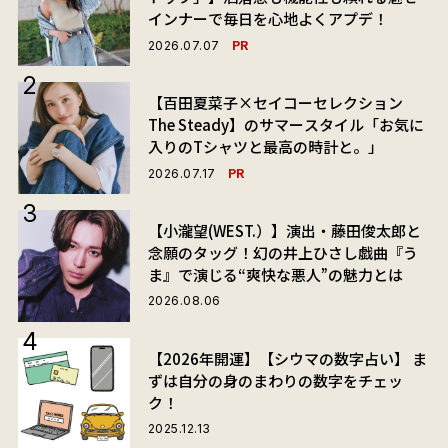
インナーで毎日を心地よくアプデ！
PR
2026.07.07
【百田夏菜子×セイコーセレクション
The Steady】のサマースタイル「お気に
入りのTシャツと最高の時計と。」
PR
2026.07.17
【小瀧望(WEST.）】演出・藤田俊太郎と
念願のタッグ！幻の井上ひさし戯曲『う
ま』で演じる“爽快な悪人”の魅力とは
2026.08.06
【2026年開運】【シウマの数字占い】 ま
ずは自分の身のまわりの数字をチェッ
ク！
2025.12.13