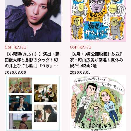
OSHI-KATSU
OSHI-KATSU
【小瀧望(WEST.）】演出・藤
【8月・9月公開映画】放送作
田俊太郎と念願のタッグ！幻
家・町山広美が厳選！夏休み
の井上ひさし戯曲『うま』で
観たい映画2選
演じる“爽快な悪人”の魅力と
2026.08.06
2026.08.05
は