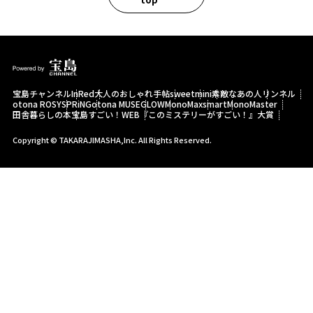
宝島チャンネル
InRed
大人のおしゃれ手帖
sweet
mini
素敵なあの人
リンネル
otona ROSY
SPRiNG
otona MUSE
GLOW
MonoMax
smart
MonoMaster
田舎暮らしの本
宝島すごい！WEB
『このミステリーがすごい！』大賞
Copyright © TAKARAJIMASHA,Inc. All Rights Reserved.