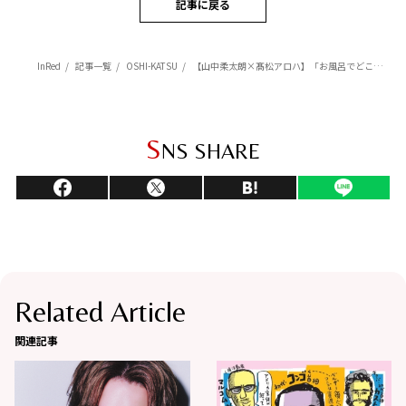
記事に戻る
InRed
記事一覧
OSHI-KATSU
【山中柔太朗×髙松アロハ】「お風呂でどこから洗う？」まさかの共通点発覚で二人の距離が急接近！
S
NS SHARE
Related Article
関連記事