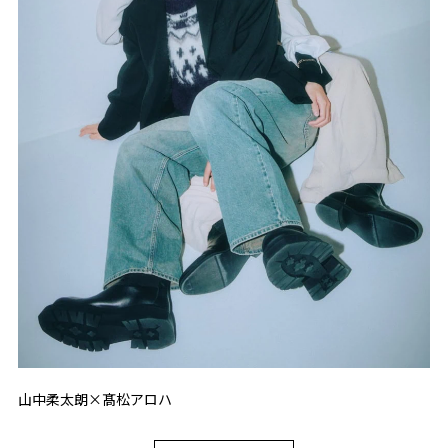
山中柔太朗×髙松アロハ