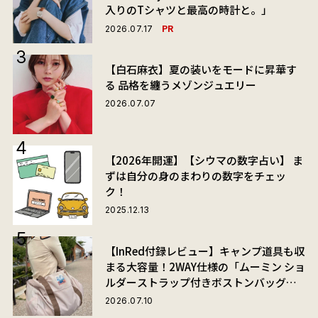
入りのTシャツと最高の時計と。」
PR
2026.07.17
【白石麻衣】夏の装いをモードに昇華す
る 品格を纏うメゾンジュエリー
2026.07.07
【2026年開運】【シウマの数字占い】 ま
ずは自分の身のまわりの数字をチェッ
ク！
2025.12.13
【InRed付録レビュー】キャンプ道具も収
まる大容量！2WAY仕様の「ムーミン ショ
ルダーストラップ付きボストンバッグ」
が夏旅におすすめな理由
2026.07.10