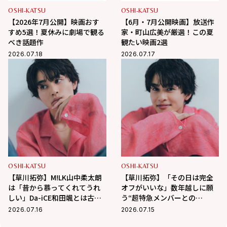
OSHI-KATSU
OSHI-KATSU
【2026年7月公開】映画おす
【6月・7月公開映画】放送作
すめ5選！夏休みに劇場で観る
家・町山広美が厳選！この夏
べき話題作
観たい映画2選
2026.07.18
2026.07.17
OSHI-KATSU
OSHI-KATSU
【草川拓弥】M!LK山中柔太朗
【草川拓弥】「その日は完全
は「昔から慕ってくれてうれ
オフがいいな」数年越しに願
しい」Da-iCE和田颯とは古着
う“超特急メンバーとの
屋へ！華麗な交友関係に迫る
BBQ”！最近熱中している趣味
2026.07.16
2026.07.15
も