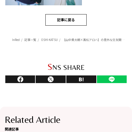
記事に戻る
InRed
記事一覧
OSHI-KATSU
【山中柔太朗×髙松アロハ】の意外な交友関係！スパドラ志村玲於＆超特急ユーキ＆げんじぶ大倉空人との「プライベート裏話」
S
NS SHARE
Related Article
関連記事