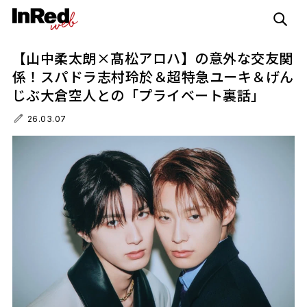
【山中柔太朗×髙松アロハ】の意外な交友関
係！スパドラ志村玲於＆超特急ユーキ＆げん
じぶ大倉空人との「プライベート裏話」
26.03.07