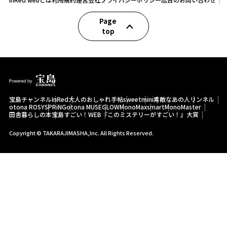
Page
top
宝島チャンネル
InRed
大人のおしゃれ手帖
sweet
mini
素敵なあの人
リンネル
otona ROSY
SPRiNG
otona MUSE
GLOW
MonoMax
smart
MonoMaster
田舎暮らしの本
宝島すごい！WEB
『このミステリーがすごい！』大賞
Copyright © TAKARAJIMASHA,Inc. All Rights Reserved.