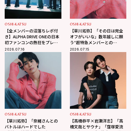
OSHI-KATSU
OSHI-KATSU
【全メンバーの沼落ちレポ付
【草川拓弥】「その日は完全
き】ALPHA DRIVE ONEの日本
オフがいいな」数年越しに願
初ファンコンの熱狂をプレイ
う“超特急メンバーとの
バック！
BBQ”！最近熱中している趣味
2026.07.16
2026.07.15
も
OSHI-KATSU
OSHI-KATSU
【草川拓弥】「奈緒さんとの
【高橋恭平×岩瀬洋志】「高
バトルはハードでした
橋文哉とサウナ」「窪塚愛流