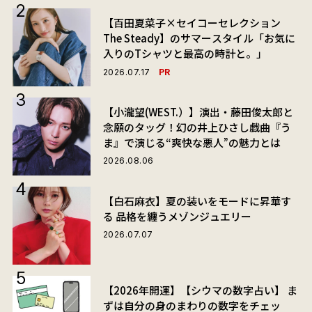
【百田夏菜子×セイコーセレクション
The Steady】のサマースタイル「お気に
入りのTシャツと最高の時計と。」
PR
2026.07.17
【小瀧望(WEST.）】演出・藤田俊太郎と
念願のタッグ！幻の井上ひさし戯曲『う
ま』で演じる“爽快な悪人”の魅力とは
2026.08.06
【白石麻衣】夏の装いをモードに昇華す
る 品格を纏うメゾンジュエリー
2026.07.07
【2026年開運】【シウマの数字占い】 ま
ずは自分の身のまわりの数字をチェッ