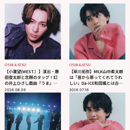
OSHI-KATSU
OSHI-KATSU
【小瀧望(WEST.）】演出・藤
【草川拓弥】M!LK山中柔太朗
田俊太郎と念願のタッグ！幻
は「昔から慕ってくれてうれ
の井上ひさし戯曲『うま』で
しい」Da-iCE和田颯とは古着
演じる“爽快な悪人”の魅力と
屋へ！華麗な交友関係に迫る
2026.08.06
2026.07.16
は