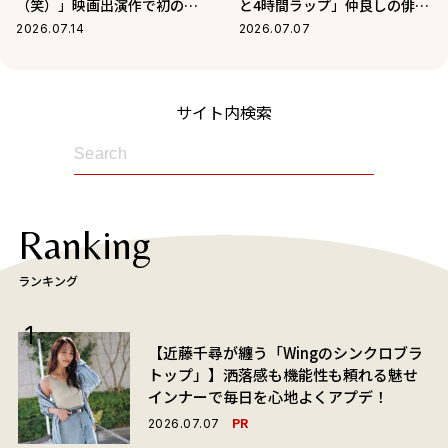
（笑）」映画出演作で初の髭
と4時間ラップ」仲良しの俳優
姿で挑んだ新境地
仲間とのエピソード公開！
2026.07.14
2026.07.07
サイト内検索
Ranking
ランキング
【近藤千尋が纏う「Wingのシンクロブラ
トップ」】洒落感も機能性も頼れる魅せ
インナーで毎日を心地よくアプデ！
PR
2026.07.07