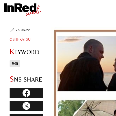
25.06.22
OSHI-KATSU
K
EYWORD
映画
S
NS SHARE