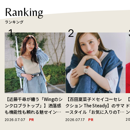
Ranking
ランキング
【近藤千尋が纏う「Wingのシ
【百田夏菜子×セイコーセレ
ンクロブラトップ」】洒落感
クション The Steady】のサマ
ド
も機能性も頼れる魅せインナ
ースタイル「お気に入りのTシ
ーで毎日を心地よくアプデ！
ャツと最高の時計と。」
PR
PR
20
2026.07.07
2026.07.17