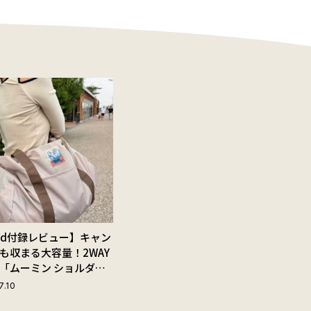
Red付録レビュー】キャン
も収まる大容量！2WAY
「ムーミン ショルダー
ップ付きボストンバッ
7.10
夏旅におすすめな理由