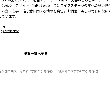
大人のお洒落カジュアル”を軸に、ファッションや美容はもちろん、ライフ
。公式ウェブサイト『InRed web』ではライフステージの変化の多い世
、お金・仕事、推し活に関する情報を発信。お洒落で楽しい毎日に役に
しています。
_tkj
：
@inrededitor
記事一覧へ戻る
月公開の映画】雨の多い季節こそ映画館へ！ 編集部がおすすめする映画4選