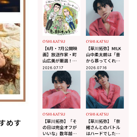
OSHI-KATSU
OSHI-KATSU
【6月・7月公開映
【草川拓弥】M!LK
画】放送作家・町
山中柔太朗は「昔
山広美が厳選！こ
から慕ってくれて
の夏観たい映画2選
うれしい」Da-iCE
2026.07.17
2026.07.16
和田颯とは古着屋
へ！華麗な交友関
係に迫る
OSHI-KATSU
OSHI-KATSU
すめす
【草川拓弥】「そ
【草川拓弥】「奈
の日は完全オフが
緒さんとのバトル
いいな」数年越し
はハードでした