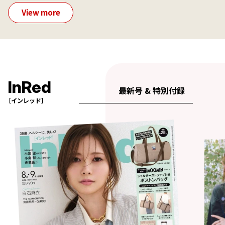
View more
InRed
最新号 & 特別付録
［インレッド］