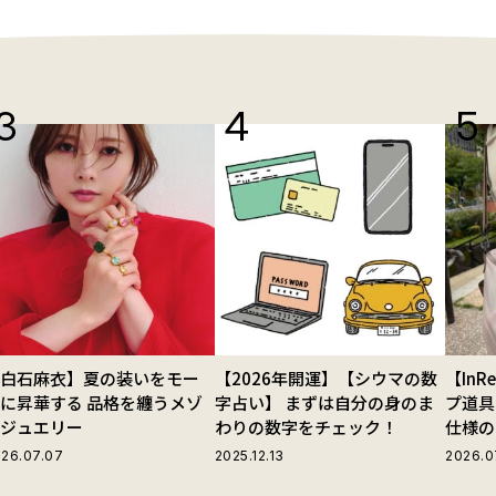
【白石麻衣】夏の装いをモー
【2026年開運】【シウマの数
【In
に昇華する 品格を纏うメゾ
字占い】 まずは自分の身のま
プ道具
ンジュエリー
わりの数字をチェック！
仕様の
ストラ
26.07.07
2025.12.13
2026.0
グ」が