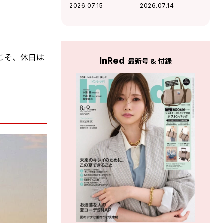
に願う“超特急メン
（笑）」映画出演
2026.07.15
2026.07.14
バーとのBBQ”！最
作で初の髭姿で挑
近熱中している趣
んだ新境地
味も
こそ、休日は
InRed
最新号 & 付録