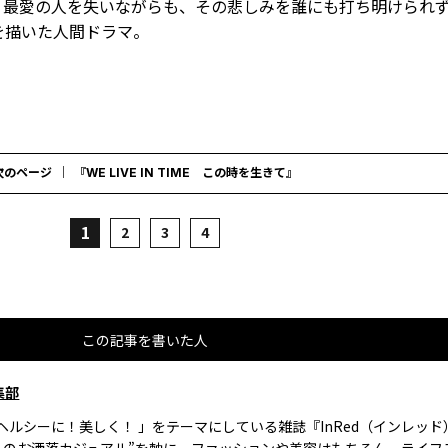
。最愛の人を失いながらも、その悲しみを誰にも打ち明けられ
を描いた人間ドラマ。
次のページ
『WE LIVE IN TIME この時を生きて』
1
2
3
4
この記事を書いた人
集部
、ヘルシーに！美しく！ 」をテーマにしている雑誌『InRed（インレッ