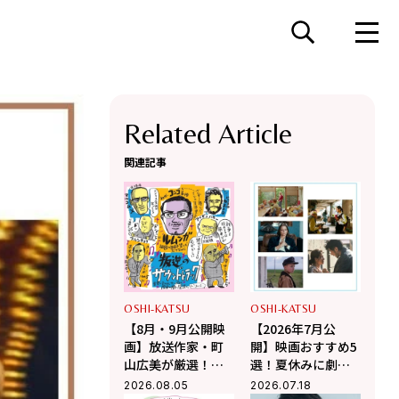
Related Article
関連記事
OSHI-KATSU
OSHI-KATSU
【8月・9月公開映
【2026年7月公
画】放送作家・町
開】映画おすすめ5
山広美が厳選！夏
選！夏休みに劇場
休み観たい映画2選
で観るべき話題作
2026.08.05
2026.07.18