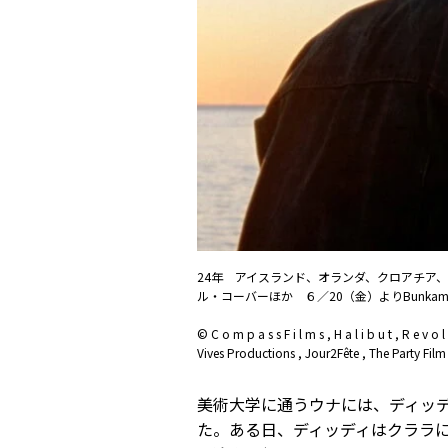
24年 アイスランド、オランダ、クロアチア、
ル・コーバーほか ６／20（金）よりBunka
© C o m p a s s F i l m s , H a l i b u t , R e v
Vives Productions , Jour2Fête , The Party Film
美術大学に通うウナには、ディッ
た。ある日、ディッディはクララ