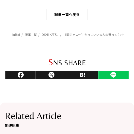
記事一覧へ戻る
InRed
記事一覧
OSHI-KATSU
【関ジャニ∞】かっこいい大人の男って？村上・安田・丸山編
S
NS SHARE
Related Article
関連記事