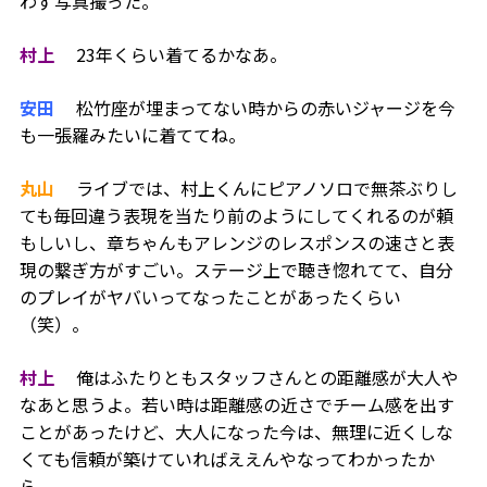
わず写真撮った。
村上
23
年くらい着てるかなあ。
安田
松竹座が埋まってない時からの赤いジャージを今
も一張羅みたいに着ててね。
丸山
ライブでは、村上くんにピアノソロで無茶ぶりし
ても毎回違う表現を当たり前のようにしてくれるのが頼
もしいし、章ちゃんもアレンジのレスポンスの速さと表
現の繋ぎ方がすごい。ステージ上で聴き惚れてて、自分
のプレイがヤバいってなったことがあったくらい
（笑）。
村上
俺はふたりともスタッフさんとの距離感が大人や
なあと思うよ。若い時は距離感の近さでチーム感を出す
ことがあったけど、大人になった今は、無理に近くしな
くても信頼が築けていればええんやなってわかったか
ら。