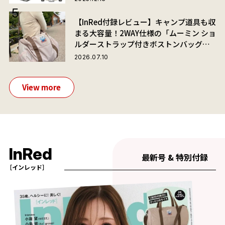
【InRed付録レビュー】キャンプ道具も収
まる大容量！2WAY仕様の「ムーミン ショ
ルダーストラップ付きボストンバッグ」
が夏旅におすすめな理由
2026.07.10
View more
InRed
最新号 & 特別付録
［インレッド］