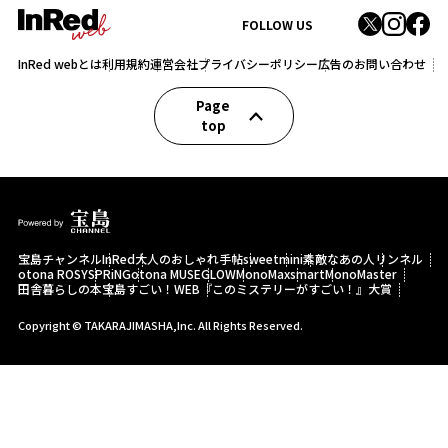
FOLLOW US
InRed webとは
利用規約
運営会社
プライバシーポリシー
広告のお問い合わせ
Page
top
宝島チャンネル
InRed
大人のおしゃれ手帖
sweet
mini
素敵なあの人
リンネル
otona ROSY
SPRiNG
otona MUSE
GLOW
MonoMax
smart
MonoMaster
田舎暮らしの本
宝島すごい！WEB
『このミステリーがすごい！』大賞
Copyright © TAKARAJIMASHA,Inc. All Rights Reserved.