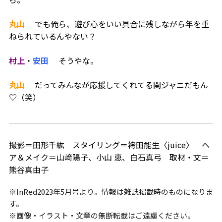
丸山
でも俺ら、遊び心をいい具合に残しながら年を重
ねられているんやない？
村上
・
安田
そうやな。
丸山
だってみんなが応援してくれてる関ジャニだもん
♡（笑）
撮影＝田形千紘 スタイリング＝袴田能生〈juice〉 ヘ
ア＆メイク＝山﨑陽子、小山 恵、白石真弓 取材・文＝
熊谷真由子
※InRed2023年5月号より。情報は雑誌掲載時のものになりま
す。
※画像・イラスト・文章の無断転載はご遠慮ください。