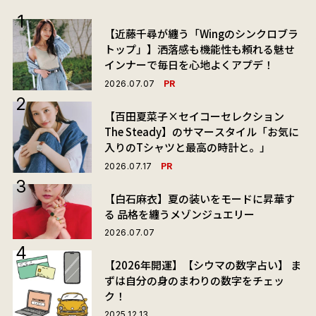
【近藤千尋が纏う「Wingのシンクロブラ
トップ」】洒落感も機能性も頼れる魅せ
インナーで毎日を心地よくアプデ！
PR
2026.07.07
【百田夏菜子×セイコーセレクション
The Steady】のサマースタイル「お気に
入りのTシャツと最高の時計と。」
PR
2026.07.17
【白石麻衣】夏の装いをモードに昇華す
る 品格を纏うメゾンジュエリー
2026.07.07
【2026年開運】【シウマの数字占い】 ま
ずは自分の身のまわりの数字をチェッ
ク！
2025.12.13