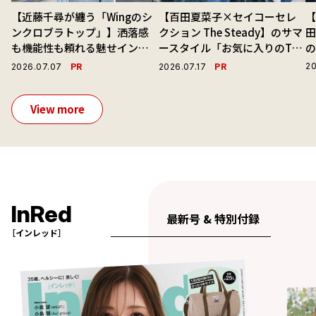
【近藤千尋が纏う「Wingのシ
【百田夏菜子×セイコーセレ
【
ンクロブラトップ」】洒落感
クション The Steady】のサマ
も機能性も頼れる魅せインナ
ースタイル「お気に入りのTシ
ーで毎日を心地よくアプデ！
ャツと最高の時計と。」
演
PR
PR
20
2026.07.07
2026.07.17
View more
InRed
最新号 & 特別付録
［インレッド］