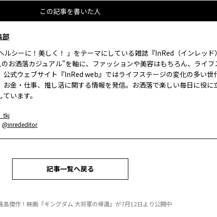
この記事を書いた人
集部
、ヘルシーに！美しく！ 」をテーマにしている雑誌『InRed（インレッ
大人のお洒落カジュアル”を軸に、ファッションや美容はもちろん、ライフ
。公式ウェブサイト『InRed web』ではライフステージの変化の多い世
、お金・仕事、推し活に関する情報を発信。お洒落で楽しい毎日に役に
しています。
_tkj
：
@inrededitor
記事一覧へ戻る
最高傑作！映画『キングダム 大将軍の帰還』が7月12日より公開中