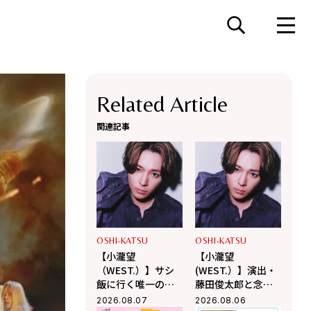
Related Article
関連記事
OSHI-KATSU
OSHI-KATSU
【小瀧望
【小瀧望
（WEST.）】サシ
(WEST.）】演出・
飯に行く唯一の後
藤田俊太郎と念願
輩は「Aぇ! group
のタッグ！幻の井
2026.08.07
2026.08.06