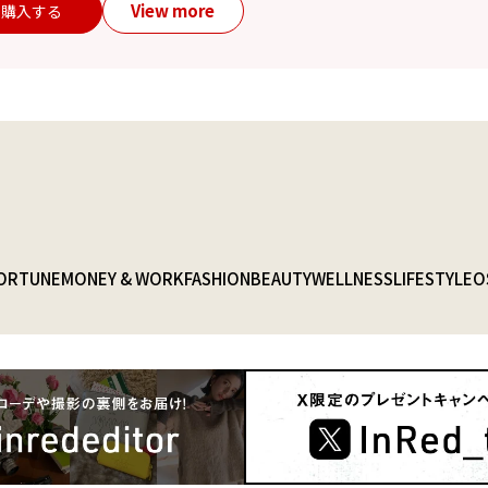
View more
購入する
ORTUNE
MONEY & WORK
FASHION
BEAUTY
WELLNESS
LIFESTYLE
O