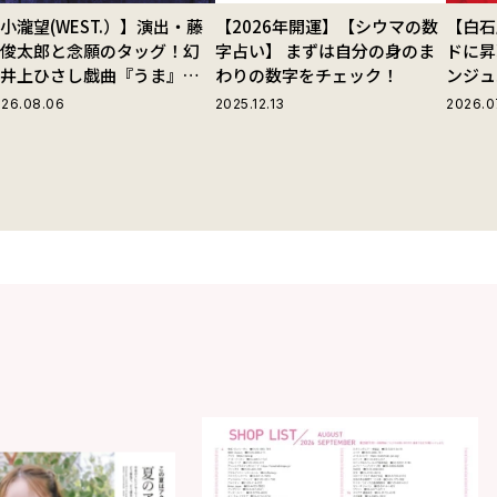
小瀧望(WEST.）】演出・藤
【2026年開運】【シウマの数
【白石
田俊太郎と念願のタッグ！幻
字占い】 まずは自分の身のま
ドに昇
の井上ひさし戯曲『うま』で
わりの数字をチェック！
ンジュ
じる“爽快な悪人”の魅力と
26.08.06
2025.12.13
2026.0
は