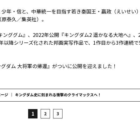
く少年・信と、中華統一を目指す若き秦国王・嬴政（えいせい
（原泰久／集英社）。
キンググム』、2022年公開『キングダム2 遥かなる大地へ』、2
0年以降シリーズ化された邦画実写作品で、1作目から3作連続で
キングダム 大将軍の帰還』がついに公開を迎えました！
ページ
キングダム史に刻まれる衝撃のクライマックスへ！
1
2
3