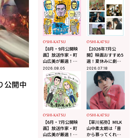
佐野晶哉」プライ
上ひさし戯曲『う
ベートな交友録を
ま』で演じる“爽快
告白
な悪人”の魅力とは
OSHI-KATSU
OSHI-KATSU
【8月・9月公開映
【2026年7月公
画】放送作家・町
開】映画おすすめ5
山広美が厳選！夏
選！夏休みに劇場
休み観たい映画2選
で観るべき話題作
2026.08.05
2026.07.18
り公開中
OSHI-KATSU
OSHI-KATSU
【6月・7月公開映
【草川拓弥】M!LK
画】放送作家・町
山中柔太朗は「昔
山広美が厳選！こ
から慕ってくれて