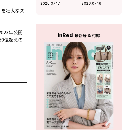
の夏観たい映画2選
うれしい」Da-iCE
2026.07.17
2026.07.16
和田颯とは古着屋
）を壮大なス
へ！華麗な交友関
係に迫る
023年公開
InRed
最新号 & 付録
50億超えの